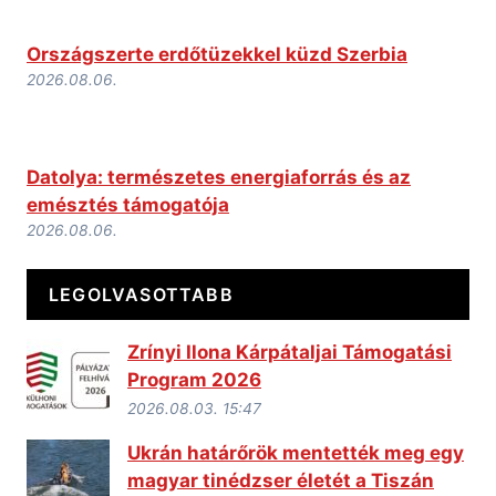
Országszerte erdőtüzekkel küzd Szerbia
2026.08.06.
Datolya: természetes energiaforrás és az
emésztés támogatója
2026.08.06.
LEGOLVASOTTABB
Zrínyi Ilona Kárpátaljai Támogatási
Program 2026
2026.08.03. 15:47
Ukrán határőrök mentették meg egy
magyar tinédzser életét a Tiszán