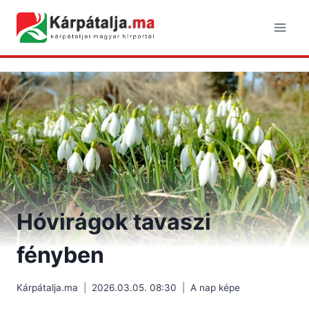
Skip
to
content
Hóvirágok tavaszi
fényben
Kárpátalja.ma
2026.03.05. 08:30
A nap képe