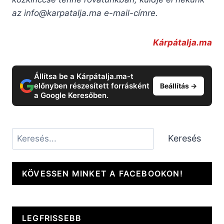
az
info@karpatalja.ma
e-mail-címre.
Kárpátalja.ma
Állítsa be a Kárpátalja.ma-t
előnyben részesített forrásként
Beállítás →
a Google Keresőben.
Keresés
Keresés
KÖVESSEN MINKET A FACEBOOKON!
LEGFRISSEBB