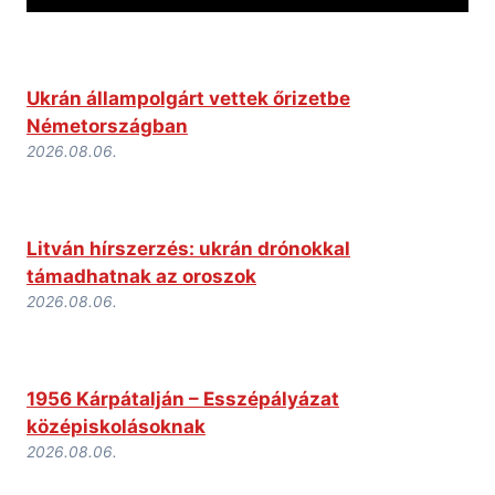
Ukrán állampolgárt vettek őrizetbe
Németországban
2026.08.06.
Litván hírszerzés: ukrán drónokkal
támadhatnak az oroszok
2026.08.06.
1956 Kárpátalján – Esszépályázat
középiskolásoknak
2026.08.06.