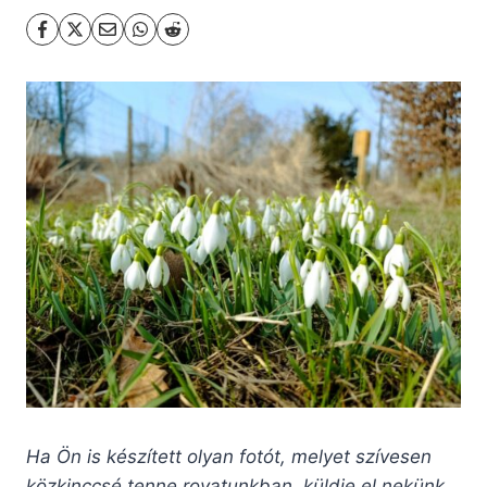
Ha Ön is készített olyan fotót, melyet szívesen
közkinccsé tenne rovatunkban, küldje el nekünk