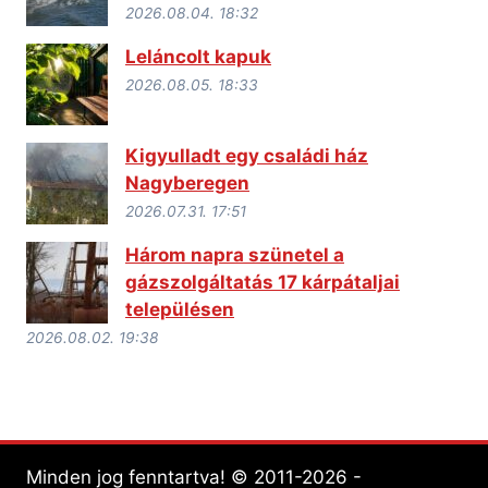
2026.08.04. 18:32
Leláncolt kapuk
2026.08.05. 18:33
Kigyulladt egy családi ház
Nagyberegen
2026.07.31. 17:51
Három napra szünetel a
gázszolgáltatás 17 kárpátaljai
településen
2026.08.02. 19:38
Minden jog fenntartva! © 2011-2026 -