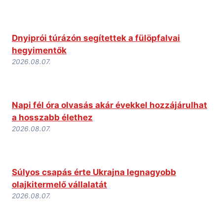
Dnyiprói túrázón segítettek a fülöpfalvai
hegyimentők
2026.08.07.
Napi fél óra olvasás akár évekkel hozzájárulhat
a hosszabb élethez
2026.08.07.
Súlyos csapás érte Ukrajna legnagyobb
olajkitermelő vállalatát
2026.08.07.