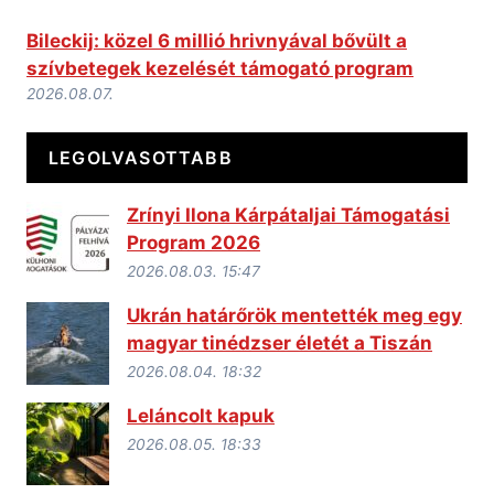
Bileckij: közel 6 millió hrivnyával bővült a
szívbetegek kezelését támogató program
2026.08.07.
LEGOLVASOTTABB
Zrínyi Ilona Kárpátaljai Támogatási
Program 2026
2026.08.03. 15:47
Ukrán határőrök mentették meg egy
magyar tinédzser életét a Tiszán
2026.08.04. 18:32
Leláncolt kapuk
2026.08.05. 18:33