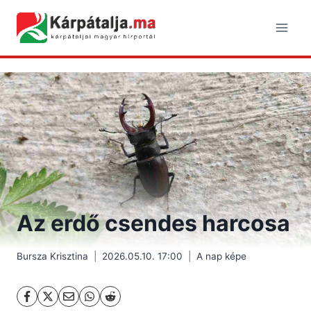
Skip
to
content
Az erdő csendes harcosa
Bursza Krisztina
2026.05.10. 17:00
A nap képe