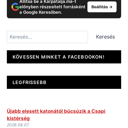
Állítsa be a Kárpátalja.ma-t
előnyben részesített forrásként
Beállítás →
a Google Keresőben.
Keresés
Keresés
KÖVESSEN MINKET A FACEBOOKON!
LEGFRISSEBB
Újabb elesett katonától búcsúzik a Csapi
kistérség
2026.08.07.