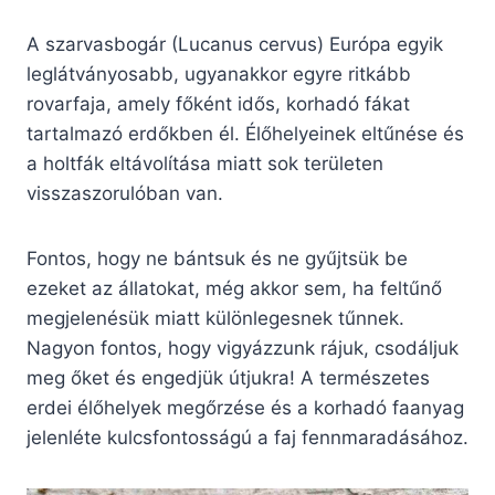
A szarvasbogár (Lucanus cervus) Európa egyik
leglátványosabb, ugyanakkor egyre ritkább
rovarfaja, amely főként idős, korhadó fákat
tartalmazó erdőkben él. Élőhelyeinek eltűnése és
a holtfák eltávolítása miatt sok területen
visszaszorulóban van.
Fontos, hogy ne bántsuk és ne gyűjtsük be
ezeket az állatokat, még akkor sem, ha feltűnő
megjelenésük miatt különlegesnek tűnnek.
Nagyon fontos, hogy vigyázzunk rájuk, csodáljuk
meg őket és engedjük útjukra! A természetes
erdei élőhelyek megőrzése és a korhadó faanyag
jelenléte kulcsfontosságú a faj fennmaradásához.