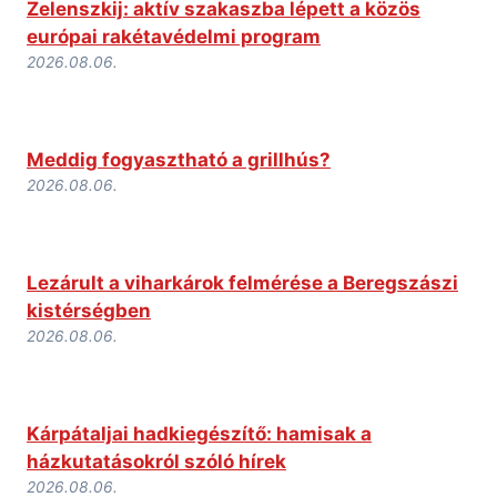
Zelenszkij: aktív szakaszba lépett a közös
európai rakétavédelmi program
2026.08.06.
Meddig fogyasztható a grillhús?
2026.08.06.
Lezárult a viharkárok felmérése a Beregszászi
kistérségben
2026.08.06.
Kárpátaljai hadkiegészítő: hamisak a
házkutatásokról szóló hírek
2026.08.06.