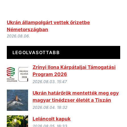
Ukrán állampolgárt vettek őrizetbe
Németországban
2026.08.06.
LEGOLVASOTTABB
Zrínyi Ilona Kárpátaljai Támogatási
Program 2026
2026.08.03. 15:47
Ukrán határőrök mentették meg egy
magyar tinédzser életét a Tiszán
2026.08.04. 18:32
Leláncolt kapuk
2026.08.05. 18:33