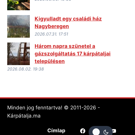
Kigyulladt egy családi ház
Nagyberegen
2026.07.31. 17:51
Három napra szünetel a
gázszolgáltatás 17 kárpátaljai
településen
2026.08.02. 19:38
Minden jog fenntartva! © 2011-2026 -
Kárpátalja.ma
Címlap