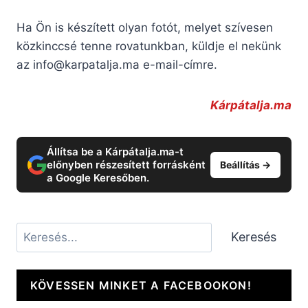
Ha Ön is készített olyan fotót, melyet szívesen
közkinccsé tenne rovatunkban, küldje el nekünk
az
info@karpatalja.ma
e-mail-címre.
Kárpátalja.ma
Állítsa be a Kárpátalja.ma-t
előnyben részesített forrásként
Beállítás →
a Google Keresőben.
Keresés
Keresés
KÖVESSEN MINKET A FACEBOOKON!