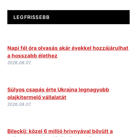
LEGFRISSEBB
Napi fél óra olvasás akár évekkel hozzájárulhat
a hosszabb élethez
2026.08.07.
Súlyos csapás érte Ukrajna legnagyobb
olajkitermelő vállalatát
2026.08.07.
Bileckij: közel 6 millió hrivnyával bővült a