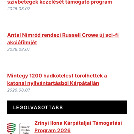
szívbetegek kezelését támogató program
2026.08.07.
Antal Nimród rendezi Russell Crowe új sci-fi
akciófilmjét
2026.08.07.
Mintegy 1200 hadkötelest törölhettek a
katonai nyilvántartásból Kárpátalján
2026.08.07.
LEGOLVASOTTABB
Zrínyi Ilona Kárpátaljai Támogatási
Program 2026