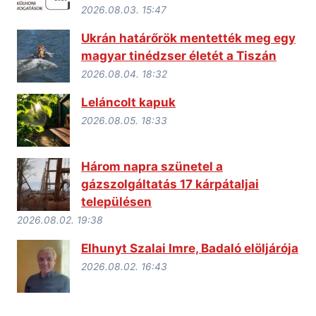
2026.08.03. 15:47
Ukrán határőrök mentették meg egy
magyar tinédzser életét a Tiszán
2026.08.04. 18:32
Leláncolt kapuk
2026.08.05. 18:33
Három napra szünetel a
gázszolgáltatás 17 kárpátaljai
településen
2026.08.02. 19:38
Elhunyt Szalai Imre, Badaló elöljárója
2026.08.02. 16:43