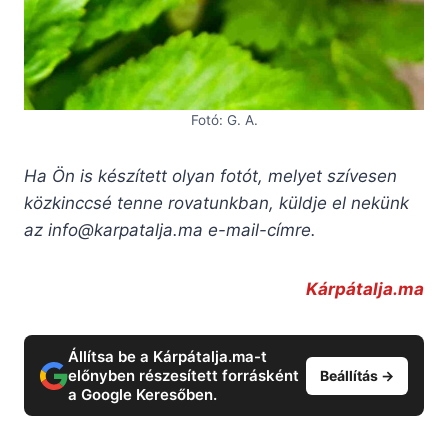
Fotó: G. A.
Ha Ön is készített olyan fotót, melyet szívesen
közkinccsé tenne rovatunkban, küldje el nekünk
az
info@karpatalja.ma
e-mail-címre.
Kárpátalja.ma
Állítsa be a Kárpátalja.ma-t
előnyben részesített forrásként
Beállítás →
a Google Keresőben.