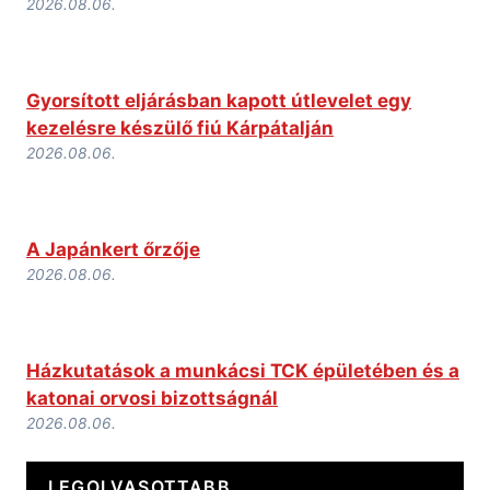
2026.08.06.
Gyorsított eljárásban kapott útlevelet egy
kezelésre készülő fiú Kárpátalján
2026.08.06.
A Japánkert őrzője
2026.08.06.
Házkutatások a munkácsi TCK épületében és a
katonai orvosi bizottságnál
2026.08.06.
LEGOLVASOTTABB