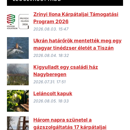
Zrínyi Ilona Kárpátaljai Támogatási
Program 2026
2026.08.03. 15:47
Ukrán határőrök mentették meg egy
magyar tinédzser életét a Tiszán
2026.08.04. 18:32
Kigyulladt egy családi ház
Nagyberegen
2026.07.31. 17:51
Leláncolt kapuk
2026.08.05. 18:33
Három napra szünetel a
gázszolgáltatás 17 kárpátaljai