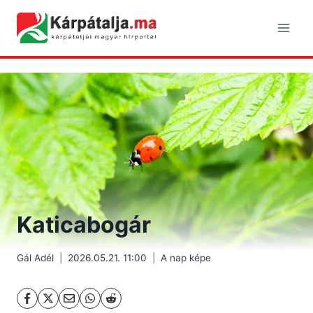
Skip
to
content
Katicabogár
Gál Adél
2026.05.21. 11:00
A nap képe