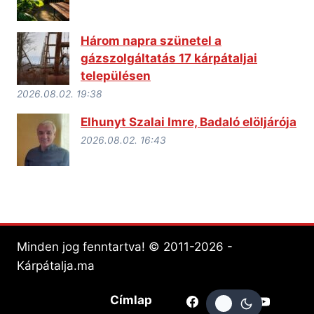
Három napra szünetel a
gázszolgáltatás 17 kárpátaljai
településen
2026.08.02. 19:38
Elhunyt Szalai Imre, Badaló elöljárója
2026.08.02. 16:43
Minden jog fenntartva! © 2011-2026 -
Kárpátalja.ma
Címlap