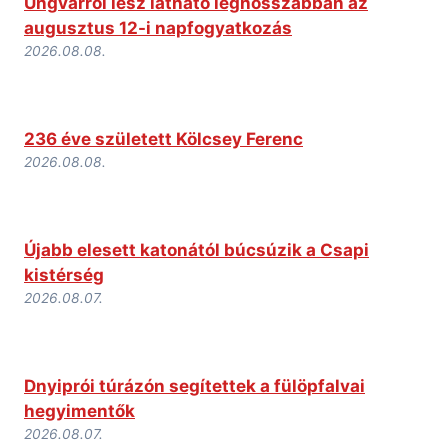
Ungvárról lesz látható leghosszabban az
augusztus 12-i napfogyatkozás
2026.08.08.
236 éve született Kölcsey Ferenc
2026.08.08.
Újabb elesett katonától búcsúzik a Csapi
kistérség
2026.08.07.
Dnyiprói túrázón segítettek a fülöpfalvai
hegyimentők
2026.08.07.