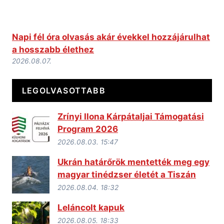
Napi fél óra olvasás akár évekkel hozzájárulhat
a hosszabb élethez
2026.08.07.
LEGOLVASOTTABB
Zrínyi Ilona Kárpátaljai Támogatási
Program 2026
2026.08.03. 15:47
Ukrán határőrök mentették meg egy
magyar tinédzser életét a Tiszán
2026.08.04. 18:32
Leláncolt kapuk
2026.08.05. 18:33