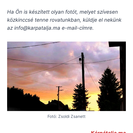
Ha Ön is készített olyan fotót, melyet szívesen
közkinccsé tenne rovatunkban, küldje el nekünk
az
info@karpatalja.ma
e-mail-címre.
Fotó: Zsoldi Zsanett
Kárpátalja.ma