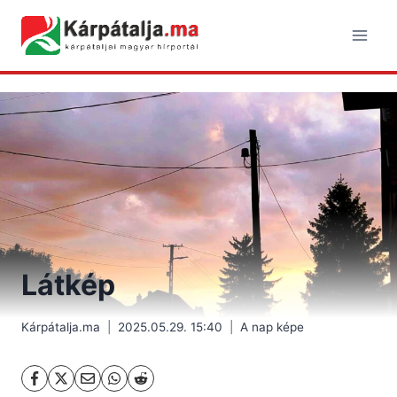
Skip
to
content
Látkép
Kárpátalja.ma
2025.05.29. 15:40
A nap képe