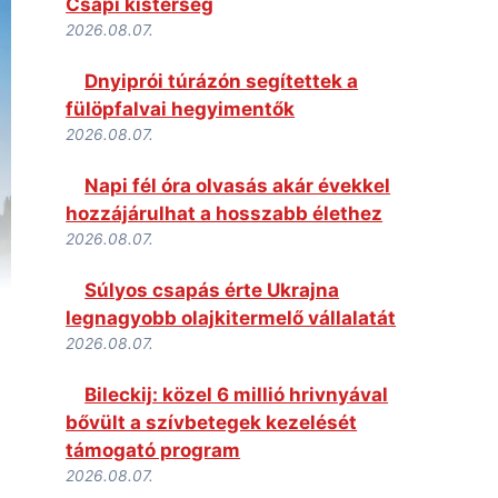
Csapi kistérség
2026.08.07.
Dnyiprói túrázón segítettek a
fülöpfalvai hegyimentők
2026.08.07.
Napi fél óra olvasás akár évekkel
hozzájárulhat a hosszabb élethez
2026.08.07.
Súlyos csapás érte Ukrajna
legnagyobb olajkitermelő vállalatát
2026.08.07.
Bileckij: közel 6 millió hrivnyával
bővült a szívbetegek kezelését
támogató program
2026.08.07.