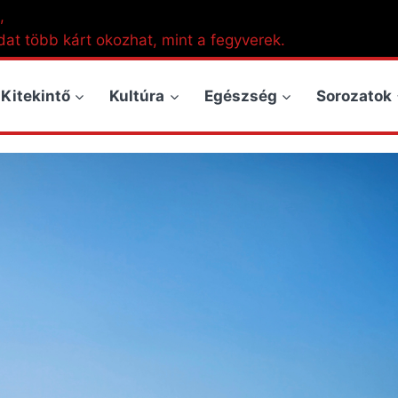
,
dat több kárt okozhat, mint a fegyverek.
Kitekintő
Kultúra
Egészség
Sorozatok