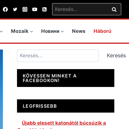
Keresés:
Mozaik
Новини
News
Háború
Keresés
Keresés
KÖVESSEN MINKET A
FACEBOOKON!
LEGFRISSEBB
Újabb elesett katonától búcsúzik a