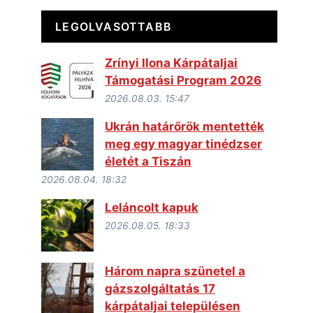
LEGOLVASOTTABB
Zrínyi Ilona Kárpátaljai
Támogatási Program 2026
2026.08.03. 15:47
Ukrán határőrök mentették
meg egy magyar tinédzser
életét a Tiszán
2026.08.04. 18:32
Leláncolt kapuk
2026.08.05. 18:33
Három napra szünetel a
gázszolgáltatás 17
kárpátaljai településen