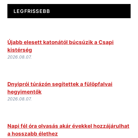
LEGFRISSEBB
Újabb elesett katonától búcsúzik a Csapi
kistérség
2026.08.07.
Dnyiprói túrázón segítettek a fülöpfalvai
hegyimentők
2026.08.07.
Napi fél óra olvasás akár évekkel hozzájárulhat
a hosszabb élethez