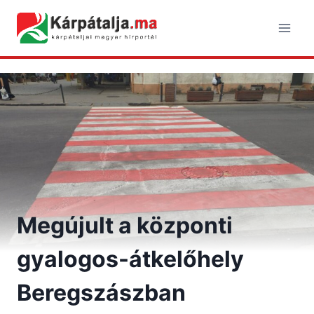
Skip
to
content
Megújult a központi
gyalogos-átkelőhely
Beregszászban