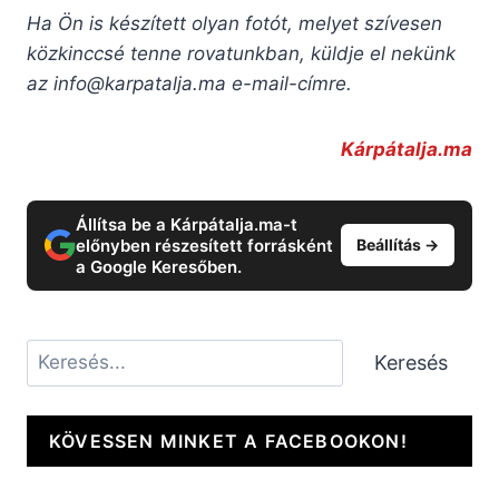
Ha Ön is készített olyan fotót, melyet szívesen
közkinccsé tenne rovatunkban, küldje el nekünk
az
info@karpatalja.ma
e-mail-címre.
Kárpátalja.ma
Állítsa be a Kárpátalja.ma-t
előnyben részesített forrásként
Beállítás →
a Google Keresőben.
Keresés
Keresés
KÖVESSEN MINKET A FACEBOOKON!