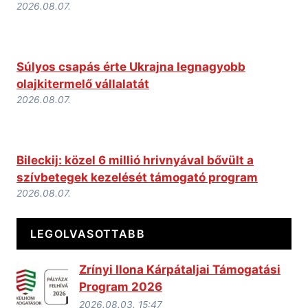
2026.08.07.
Súlyos csapás érte Ukrajna legnagyobb
olajkitermelő vállalatát
2026.08.07.
Bileckij: közel 6 millió hrivnyával bővült a
szívbetegek kezelését támogató program
2026.08.07.
LEGOLVASOTTABB
Zrínyi Ilona Kárpátaljai Támogatási
Program 2026
2026.08.03. 15:47