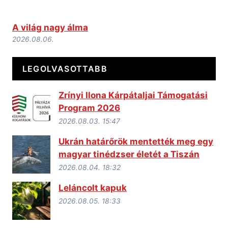
A világ nagy álma
2026.08.06.
LEGOLVASOTTABB
Zrínyi Ilona Kárpátaljai Támogatási
Program 2026
2026.08.03. 15:47
Ukrán határőrök mentették meg egy
magyar tinédzser életét a Tiszán
2026.08.04. 18:32
Leláncolt kapuk
2026.08.05. 18:33