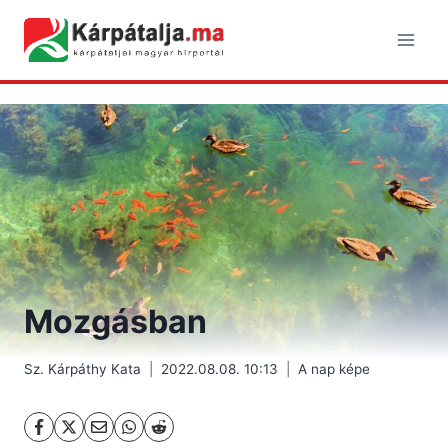
Skip
to
content
Mozgásban
Sz. Kárpáthy Kata
2022.08.08. 10:13
A nap képe