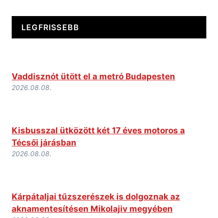
LEGFRISSEBB
Vaddisznót ütött el a metró Budapesten
2026.08.08.
Kisbusszal ütközött két 17 éves motoros a
Técsői járásban
2026.08.08.
Kárpátaljai tűzszerészek is dolgoznak az
aknamentesítésen Mikolajiv megyében