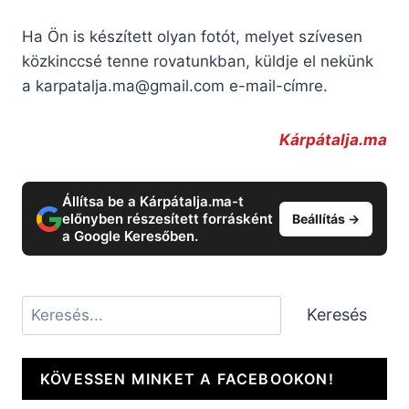
Ha Ön is készített olyan fotót, melyet szívesen
közkinccsé tenne rovatunkban, küldje el nekünk
a
karpatalja.ma@gmail.com
e-mail-címre.
Kárpátalja.ma
Állítsa be a Kárpátalja.ma-t
előnyben részesített forrásként
Beállítás →
a Google Keresőben.
Keresés
Keresés
KÖVESSEN MINKET A FACEBOOKON!