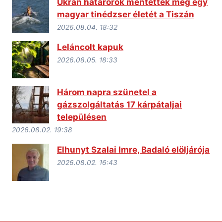
Ukrán határőrök mentették meg egy
magyar tinédzser életét a Tiszán
2026.08.04. 18:32
Leláncolt kapuk
2026.08.05. 18:33
Három napra szünetel a
gázszolgáltatás 17 kárpátaljai
településen
2026.08.02. 19:38
Elhunyt Szalai Imre, Badaló elöljárója
2026.08.02. 16:43