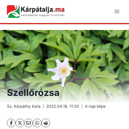
Skip
to
content
Szellőrózsa
Sz. Kárpáthy Kata
2022.04.18. 11:30
A nap képe