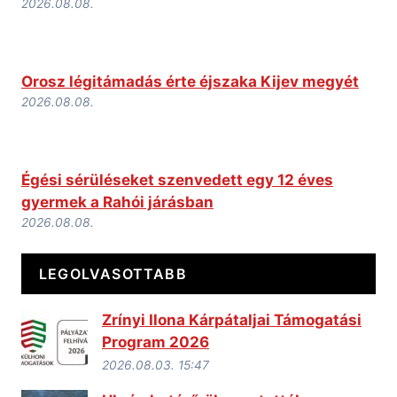
2026.08.08.
Orosz légitámadás érte éjszaka Kijev megyét
2026.08.08.
Égési sérüléseket szenvedett egy 12 éves
gyermek a Rahói járásban
2026.08.08.
LEGOLVASOTTABB
Zrínyi Ilona Kárpátaljai Támogatási
Program 2026
2026.08.03. 15:47