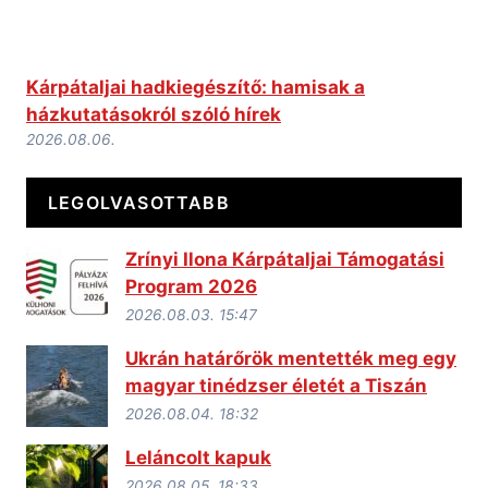
Kárpátaljai hadkiegészítő: hamisak a
házkutatásokról szóló hírek
2026.08.06.
LEGOLVASOTTABB
Zrínyi Ilona Kárpátaljai Támogatási
Program 2026
2026.08.03. 15:47
Ukrán határőrök mentették meg egy
magyar tinédzser életét a Tiszán
2026.08.04. 18:32
Leláncolt kapuk
2026.08.05. 18:33