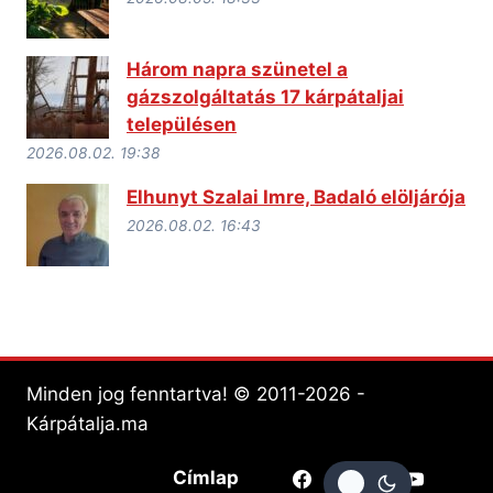
Három napra szünetel a
gázszolgáltatás 17 kárpátaljai
településen
2026.08.02. 19:38
Elhunyt Szalai Imre, Badaló elöljárója
2026.08.02. 16:43
Minden jog fenntartva! © 2011-2026 -
Kárpátalja.ma
Címlap