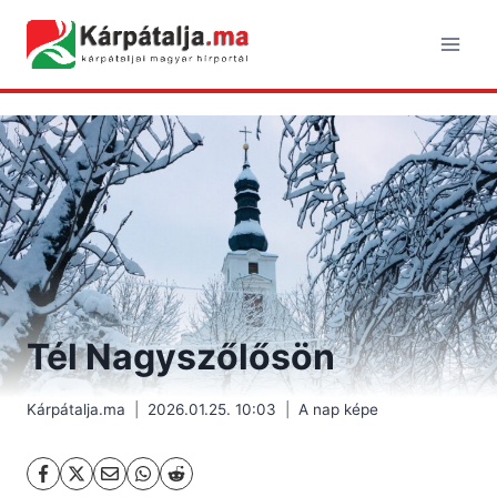
Skip
to
content
Tél Nagyszőlősön
Kárpátalja.ma
2026.01.25. 10:03
A nap képe