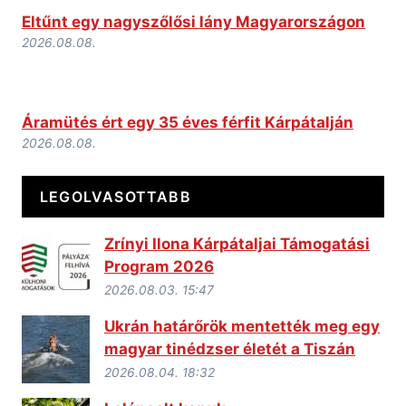
Eltűnt egy nagyszőlősi lány Magyarországon
2026.08.08.
Áramütés ért egy 35 éves férfit Kárpátalján
2026.08.08.
LEGOLVASOTTABB
Zrínyi Ilona Kárpátaljai Támogatási
Program 2026
2026.08.03. 15:47
Ukrán határőrök mentették meg egy
magyar tinédzser életét a Tiszán
2026.08.04. 18:32