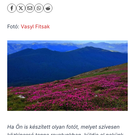
Fotó:
Vasyl Fitsak
Ha Ön is készített olyan fotót, melyet szívesen
közkinccsé tenne rovatunkban, küldje el nekünk