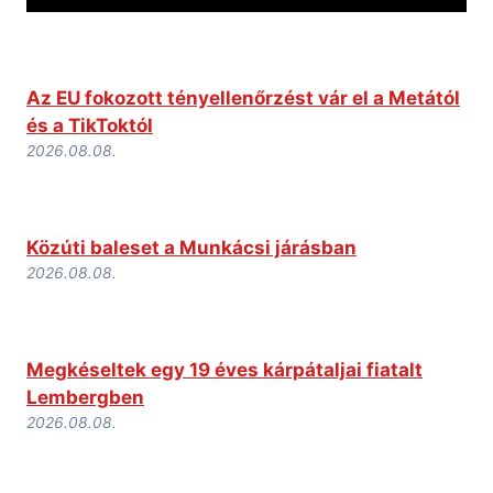
Az EU fokozott tényellenőrzést vár el a Metától
és a TikToktól
2026.08.08.
Közúti baleset a Munkácsi járásban
2026.08.08.
Megkéseltek egy 19 éves kárpátaljai fiatalt
Lembergben
2026.08.08.