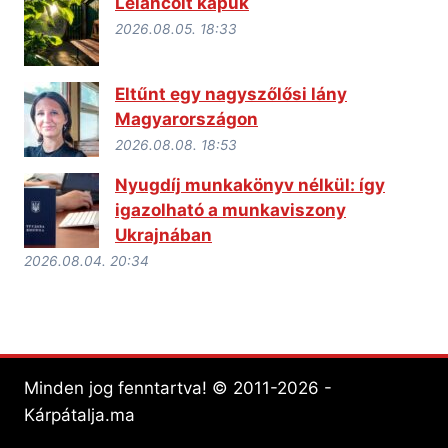
Leláncolt kapuk
2026.08.05. 18:33
Eltűnt egy nagyszőlősi lány
Magyarországon
2026.08.08. 18:53
Nyugdíj munkakönyv nélkül: így
igazolható a munkaviszony
Ukrajnában
2026.08.04. 20:34
Minden jog fenntartva! © 2011-2026 -
Kárpátalja.ma