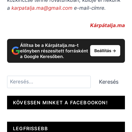
a
karpatalja.ma@gmail.com
e-mail-címre.
Kárpátalja.ma
Állítsa be a Kárpátalja.ma-t
előnyben részesített forrásként
Beállítás →
a Google Keresőben.
Keresés
Keresés
KÖVESSEN MINKET A FACEBOOKON!
LEGFRISSEBB