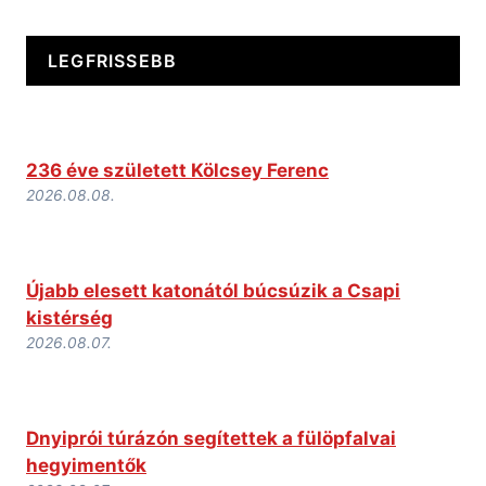
LEGFRISSEBB
236 éve született Kölcsey Ferenc
2026.08.08.
Újabb elesett katonától búcsúzik a Csapi
kistérség
2026.08.07.
Dnyiprói túrázón segítettek a fülöpfalvai
hegyimentők