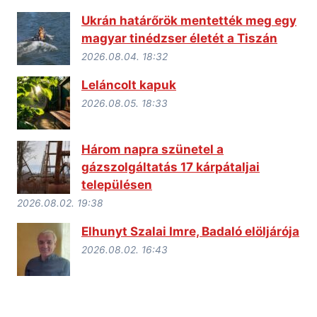
Ukrán határőrök mentették meg egy
magyar tinédzser életét a Tiszán
2026.08.04. 18:32
Leláncolt kapuk
2026.08.05. 18:33
Három napra szünetel a
gázszolgáltatás 17 kárpátaljai
településen
2026.08.02. 19:38
Elhunyt Szalai Imre, Badaló elöljárója
2026.08.02. 16:43