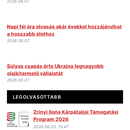
2026.08.07.
Napi fél óra olvasás akár évekkel hozzájárulhat
a hosszabb élethez
2026.08.07.
Súlyos csapás érte Ukrajna legnagyobb
olajkitermelő vállalatát
2026.08.07.
LEGOLVASOTTABB
Zrínyi Ilona Kárpátaljai Támogatási
Program 2026
2026.08.03. 15:47