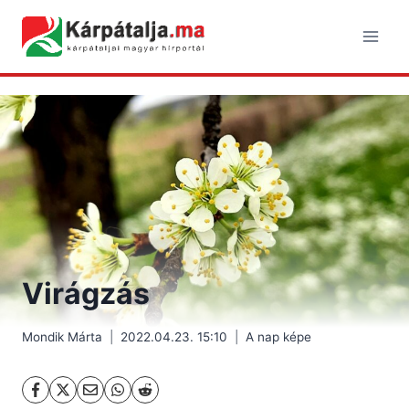
Skip
to
content
Virágzás
Mondik Márta
2022.04.23. 15:10
A nap képe