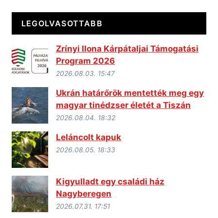
LEGOLVASOTTABB
Zrínyi Ilona Kárpátaljai Támogatási
Program 2026
2026.08.03. 15:47
Ukrán határőrök mentették meg egy
magyar tinédzser életét a Tiszán
2026.08.04. 18:32
Leláncolt kapuk
2026.08.05. 18:33
Kigyulladt egy családi ház
Nagyberegen
2026.07.31. 17:51