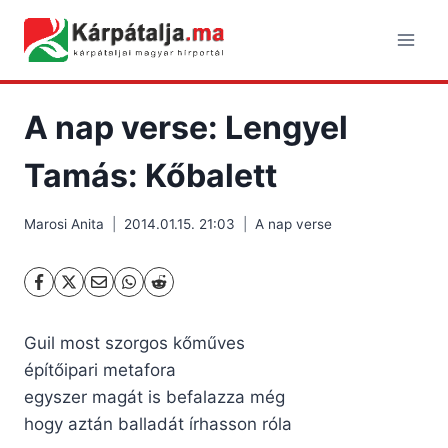
Skip
to
content
A nap verse: Lengyel
Tamás: Kőbalett
Marosi Anita
2014.01.15. 21:03
A nap verse
Guil most szorgos kőműves
építőipari metafora
egyszer magát is befalazza még
hogy aztán balladát írhasson róla