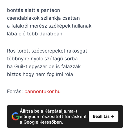
bontás alatt a panteon
csendablakok szilánkja csattan
a falakról merész szóképek hullanak
lába elé több darabban
Ros törött szócserepeket rakosgat
többnyire nyolc szótagú sorba
ha Guil-t egyszer be is falazzák
biztos hogy nem fog írni róla
Forrás:
pannontukor.hu
Állítsa be a Kárpátalja.ma-t
előnyben részesített forrásként
Beállítás →
a Google Keresőben.