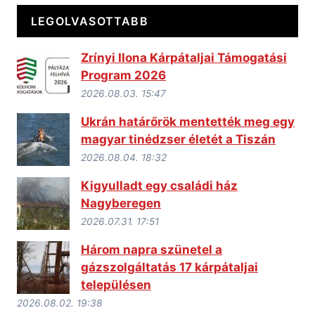
LEGOLVASOTTABB
Zrínyi Ilona Kárpátaljai Támogatási
Program 2026
2026.08.03. 15:47
Ukrán határőrök mentették meg egy
magyar tinédzser életét a Tiszán
2026.08.04. 18:32
Kigyulladt egy családi ház
Nagyberegen
2026.07.31. 17:51
Három napra szünetel a
gázszolgáltatás 17 kárpátaljai
településen
2026.08.02. 19:38