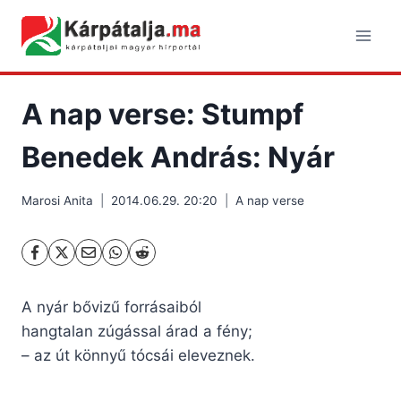
Skip
to
content
A nap verse: Stumpf
Benedek András: Nyár
Marosi Anita
2014.06.29. 20:20
A nap verse
A nyár bővizű forrásaiból
hangtalan zúgással árad a fény;
– az út könnyű tócsái eleveznek.