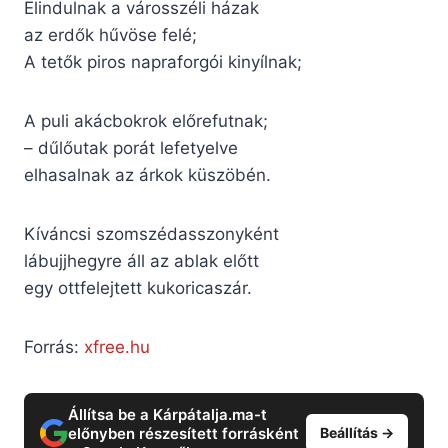
Elindulnak a városszéli házak
az erdők hűvöse felé;
A tetők piros napraforgói kinyílnak;
A puli akácbokrok előrefutnak;
– dűlőutak porát lefetyelve
elhasalnak az árkok küszöbén.
Kíváncsi szomszédasszonyként
lábujjhegyre áll az ablak előtt
egy ottfelejtett kukoricaszár.
Forrás:
xfree.hu
Állítsa be a Kárpátalja.ma-t
előnyben részesített forrásként
Beállítás →