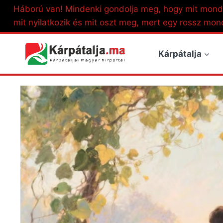
Skip
Háború van! Mindenki gondolja meg, hogy mit mond
to
mit nyilatkozik és mit oszt meg, mert egy rossz mon
content
Kárpátalja