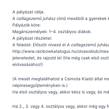
A pályázat célja:
A
csillagszemű juhász
című meséből a gyerekek ke
Pályázók köre:
Magánszemélyek: 1–4. osztályos diákok.
A pályázat részletei:
A feladat: Először olvasd el
A csillagszemű juhás
http://www.rainbowkatalogus.hu/olvasoklub/mese
jelenetedet, és rajzold le! (Ha még csak első oszt
elolvasásához!)
(A mesét megtalálhatod a Csimota Kiadó által meg
népmesegyűjteményben is.)
Ha első osztályos vagy, akkor kész is vagy, és 
Ha 2., 3. vagy 4. osztályos vagy, akkor még egy 