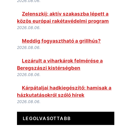
2026.08.06.
Zelenszkij: aktív szakaszba lépett a
közös európai rakétavédelmi program
2026.08.06.
Meddig fogyasztható a grillhús?
2026.08.06.
Lezárult a viharkárok felmérése a
Beregszászi kistérségben
2026.08.06.
Kárpátaljai hadkiegészítő: hamisak a
házkutatásokról szóló hírek
2026.08.06.
LEGOLVASOTTABB