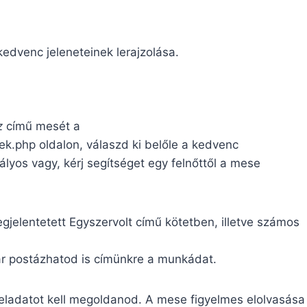
dvenc jeleneteinek lerajzolása.
z
című mesét a
k.php oldalon, válaszd ki belőle a kedvenc
ályos vagy, kérj segítséget egy felnőttől a mese
jelentetett Egyszervolt című kötetben, illetve számos
már postázhatod is címünkre a munkádat.
feladatot kell megoldanod. A mese figyelmes elolvasása