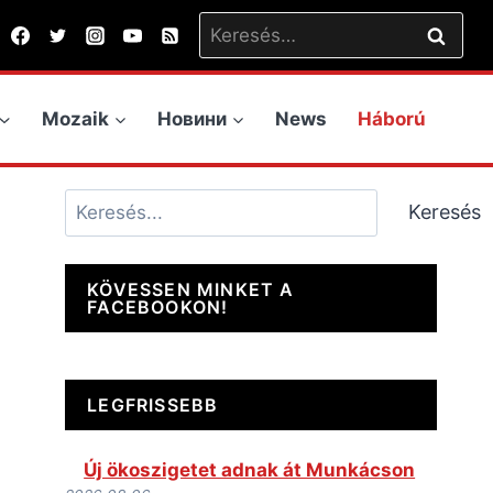
Keresés:
Mozaik
Новини
News
Háború
Keresés
Keresés
KÖVESSEN MINKET A
FACEBOOKON!
LEGFRISSEBB
Új ökoszigetet adnak át Munkácson