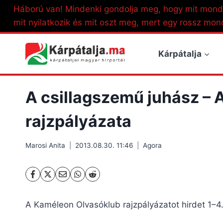
Skip
Háború van! Mindenki gondolja meg, hogy mit mond
to
mit nyilatkozik és mit oszt meg, mert egy rossz mon
content
Kárpátalja
A csillagszemű juhász –
rajzpályázata
Marosi Anita
2013.08.30. 11:46
Agora
A Kaméleon Olvasóklub rajzpályázatot hirdet 1–4