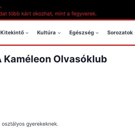
,
dat több kárt okozhat, mint a fegyverek.
Kitekintő
Kultúra
Egészség
Sorozatok
 A Kaméleon Olvasóklub
. osztályos gyerekeknek.