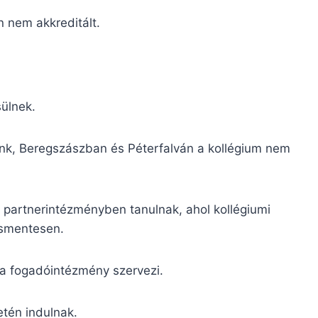
 nem akkreditált.
sülnek.
unk, Beregszászban és Péterfalván a kollégium nem
partnerintézményben tanulnak, ahol kollégiumi
ésmentesen.
l a fogadóintézmény szervezi.
etén indulnak.