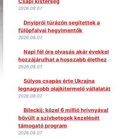
Csapi kistérség
2026.08.07.
Dnyiprói túrázón segítettek a
fülöpfalvai hegyimentők
2026.08.07.
Napi fél óra olvasás akár évekkel
hozzájárulhat a hosszabb élethez
2026.08.07.
Súlyos csapás érte Ukrajna
legnagyobb olajkitermelő vállalatát
2026.08.07.
Bileckij: közel 6 millió hrivnyával
bővült a szívbetegek kezelését
támogató program
2026.08.07.