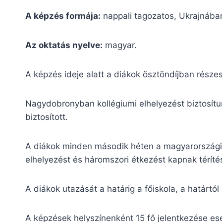
A képzés formája:
nappali tagozatos, Ukrajnában
Az oktatás nyelve:
magyar.
A képzés ideje alatt a diákok ösztöndíjban része
Nagydobronyban kollégiumi elhelyezést biztosít
biztosított.
A diákok minden második héten a magyarországi 
elhelyezést és háromszori étkezést kapnak térít
A diákok utazását a határig a főiskola, a határtó
A képzések helyszínenként 15 fő jelentkezése es