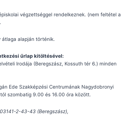
zépiskolai végzettséggel rendelkeznek. (nem feltétel a
.
 átlaga alapján történik.
tkezési űrlap kitöltésével:
elvételi Irodája (Beregszász, Kossuth tér 6.) minden
la Egán Ede Szakképzési Centrumának Nagydobronyi
tól szombatig 9.00 és 16.00 óra között.
03141-2-43-43 (Beregszász),