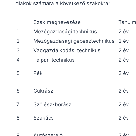
diákok számára a következő szakokra:
Szak megnevezése
Tanulm
1
Mezőgazdasági technikus
2 év
2
Mezőgazdasági gépésztechnikus
2 év
3
Vadgazdálkodási technikus
2 év
4
Faipari technikus
2 év
5
Pék
2 év
6
Cukrász
2 év
7
Szőlész-borász
2 év
8
Szakács
2 év
9
Autószerelő
2 év