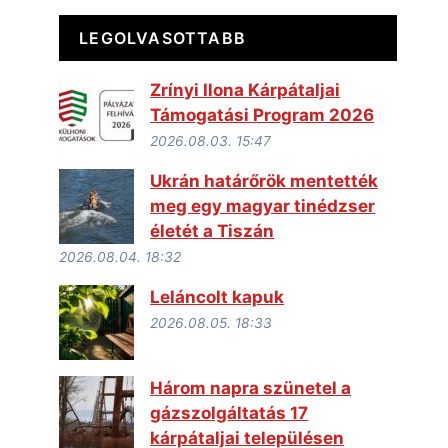
LEGOLVASOTTABB
Zrínyi Ilona Kárpátaljai
Támogatási Program 2026
2026.08.03. 15:47
Ukrán határőrök mentették
meg egy magyar tinédzser
életét a Tiszán
2026.08.04. 18:32
Leláncolt kapuk
2026.08.05. 18:33
Három napra szünetel a
gázszolgáltatás 17
kárpátaljai településen