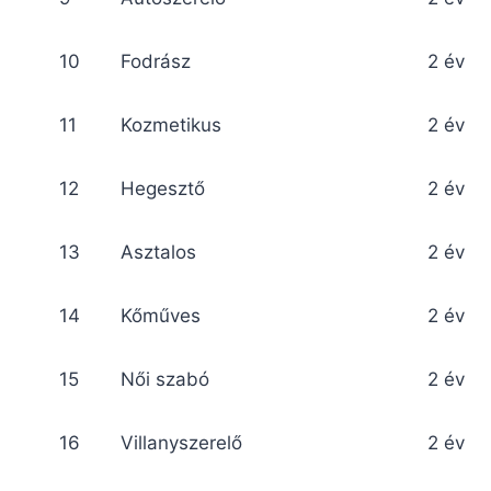
10
Fodrász
2 év
11
Kozmetikus
2 év
12
Hegesztő
2 év
13
Asztalos
2 év
14
Kőműves
2 év
15
Női szabó
2 év
16
Villanyszerelő
2 év