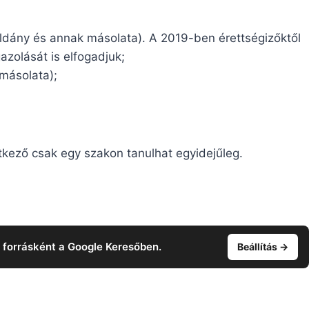
példány és annak másolata). A 2019-ben érettségizőktől
azolását is elfogadjuk;
 másolata);
ntkező csak egy szakon tanulhat egyidejűleg.
t forrásként a Google Keresőben.
Beállítás →