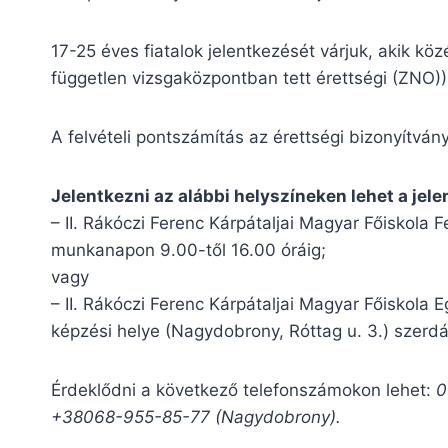
17-25 éves fiatalok jelentkezését várjuk, akik kö
független vizsgaközpontban tett érettségi (ZNO))
A felvételi pontszámítás az érettségi bizonyítvány
Jelentkezni az alábbi helyszíneken lehet a jelen
– II. Rákóczi Ferenc Kárpátaljai Magyar Főiskola F
munkanapon 9.00-től 16.00 óráig;
vagy
– II. Rákóczi Ferenc Kárpátaljai Magyar Főisko
képzési helye (Nagydobrony, Róttag u. 3.) szerdá
Érdeklődni a következő telefonszámokon lehet:
0
+38068-955-85-77 (Nagydobrony).