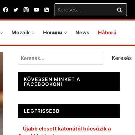
Keresés:
Mozaik
Новини
News
Háború
Keresés
Keresés
KÖVESSEN MINKET A
FACEBOOKON!
LEGFRISSEBB
Újabb elesett katonától búcsúzik a