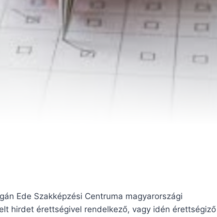
a Egán Ede Szakképzési Centruma magyarországi
 hirdet érettségivel rendelkező, vagy idén érettségiző