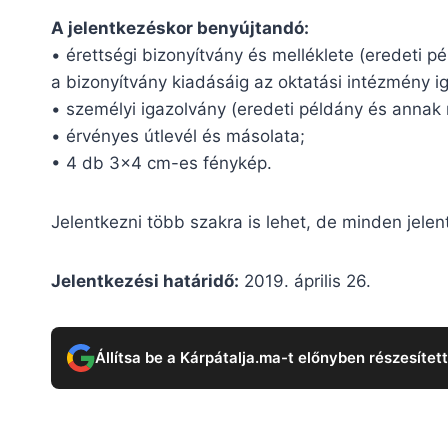
A jelentkezéskor benyújtandó:
• érettségi bizonyítvány és melléklete (eredeti 
a bizonyítvány kiadásáig az oktatási intézmény ig
• személyi igazolvány (eredeti példány és annak
• érvényes útlevél és másolata;
• 4 db 3×4 cm-es fénykép.
Jelentkezni több szakra is lehet, de minden jele
Jelentkezési határidő:
2019. április 26.
Állítsa be a Kárpátalja.ma-t előnyben részesítet