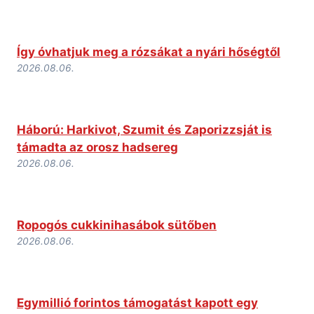
Így óvhatjuk meg a rózsákat a nyári hőségtől
2026.08.06.
Háború: Harkivot, Szumit és Zaporizzsját is
támadta az orosz hadsereg
2026.08.06.
Ropogós cukkinihasábok sütőben
2026.08.06.
Egymillió forintos támogatást kapott egy