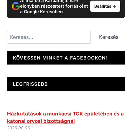
Állítsa be a Kárpátalja.ma-t
előnyben részesített forrásként
Beállítás →
a Google Keresőben.
Keresés
Keresés
KÖVESSEN MINKET A FACEBOOKON!
LEGFRISSEBB
Házkutatások a munkácsi TCK épületében és a
katonai orvosi bizottságnál
2026.08.06.