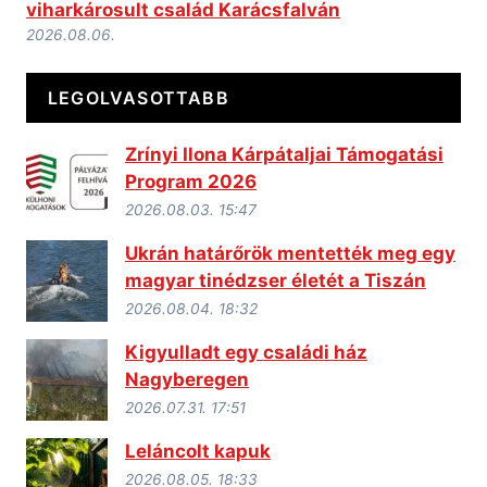
viharkárosult család Karácsfalván
2026.08.06.
LEGOLVASOTTABB
Zrínyi Ilona Kárpátaljai Támogatási
Program 2026
2026.08.03. 15:47
Ukrán határőrök mentették meg egy
magyar tinédzser életét a Tiszán
2026.08.04. 18:32
Kigyulladt egy családi ház
Nagyberegen
2026.07.31. 17:51
Leláncolt kapuk
2026.08.05. 18:33