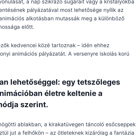
 vonulását, a nap szikrázó sugarait vagy a kristályokba
ntésének pályázatával most lehetősége nyílik az
t, animációs alkotásban mutassák meg a különböző
nossága előtt.
ézők kedvencei közé tartoznak – idén ehhez
nyi animációs pályázatát. A versenyre iskolás korú
van lehetőséggel: egy tetszőleges
nimációban életre keltenie a
módja szerint.
mögötti ablakban, a kirakatüvegen táncoló esőcseppek
ül jut a felhőkön – az ötleteknek kizárólag a fantázia