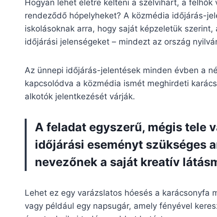
Hogyan lehet életre kelteni a szélvihart, a felhők
rendeződő hópelyheket? A közmédia időjárás-jele
iskolásoknak arra, hogy saját képzeletük szerin
időjárási jelenségeket – mindezt az ország nyilvá
Az ünnepi időjárás-jelentések minden évben a n
kapcsolódva a közmédia ismét meghirdeti karácso
alkotók jelentkezését várják.
A feladat egyszerű, mégis tele 
időjárási eseményt szükséges a
nevezőnek a saját kreatív látás
Lehet ez egy varázslatos hóesés a karácsonyfa 
vagy például egy napsugár, amely fényével kereszt