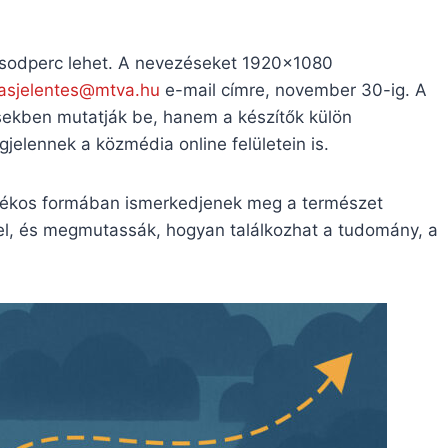
odperc lehet. A nevezéseket 1920×1080
rasjelentes@mtva.hu
e-mail címre, november 30-ig. A
sekben mutatják be, hanem a készítők külön
jelennek a közmédia online felületein is.
átékos formában ismerkedjenek meg a természet
el, és megmutassák, hogyan találkozhat a tudomány, a