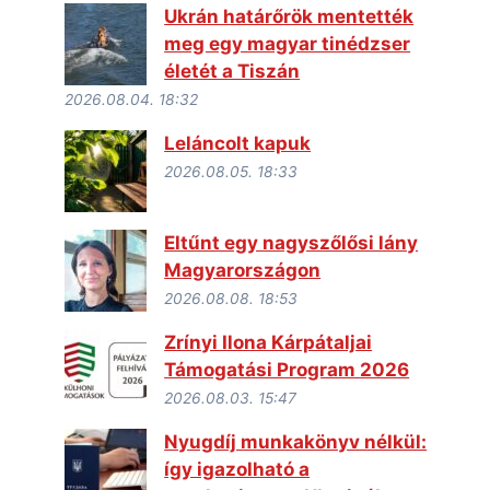
Ukrán határőrök mentették
meg egy magyar tinédzser
életét a Tiszán
2026.08.04. 18:32
Leláncolt kapuk
2026.08.05. 18:33
Eltűnt egy nagyszőlősi lány
Magyarországon
2026.08.08. 18:53
Zrínyi Ilona Kárpátaljai
Támogatási Program 2026
2026.08.03. 15:47
Nyugdíj munkakönyv nélkül:
így igazolható a