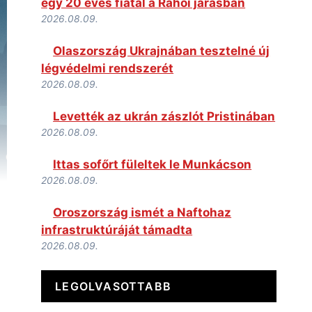
egy 20 éves fiatal a Rahói járásban
2026.08.09.
Olaszország Ukrajnában tesztelné új
légvédelmi rendszerét
2026.08.09.
Levették az ukrán zászlót Pristinában
2026.08.09.
Ittas sofőrt füleltek le Munkácson
2026.08.09.
Oroszország ismét a Naftohaz
infrastruktúráját támadta
2026.08.09.
LEGOLVASOTTABB