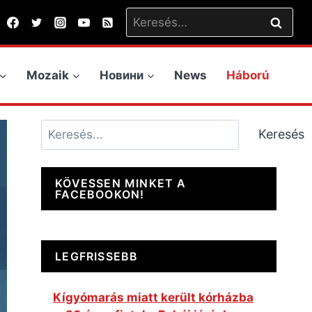
Keresés:
Mozaik
Новини
News
Háború
Keresés
Keresés
KÖVESSEN MINKET A
FACEBOOKON!
LEGFRISSEBB
Kígyómarás miatt került kórházba