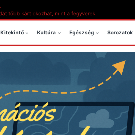
,
dat több kárt okozhat, mint a fegyverek.
Kitekintő
Kultúra
Egészség
Sorozatok