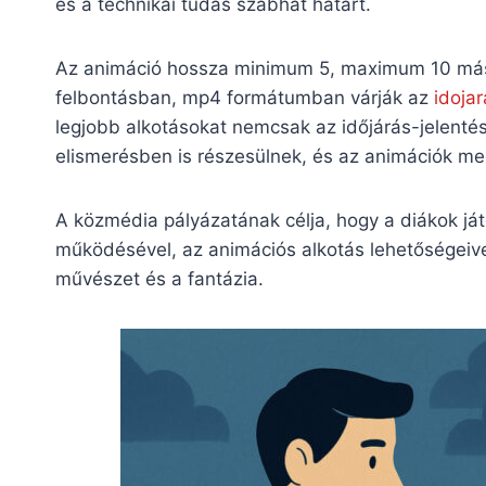
és a technikai tudás szabhat határt.
Az animáció hossza minimum 5, maximum 10 más
felbontásban, mp4 formátumban várják az
idoja
legjobb alkotásokat nemcsak az időjárás-jelenté
elismerésben is részesülnek, és az animációk meg
A közmédia pályázatának célja, hogy a diákok j
működésével, az animációs alkotás lehetőségeiv
művészet és a fantázia.