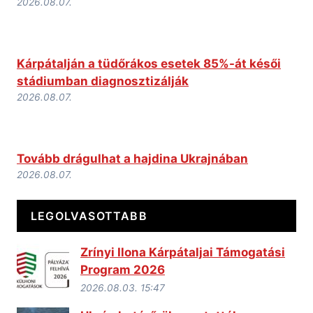
2026.08.07.
Kárpátalján a tüdőrákos esetek 85%-át késői
stádiumban diagnosztizálják
2026.08.07.
Tovább drágulhat a hajdina Ukrajnában
2026.08.07.
LEGOLVASOTTABB
Zrínyi Ilona Kárpátaljai Támogatási
Program 2026
2026.08.03. 15:47