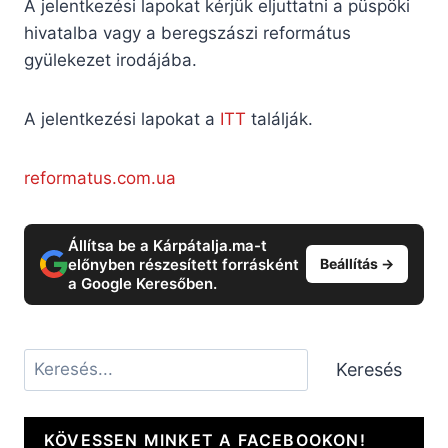
A jelentkezési lapokat kérjük eljuttatni a püspöki
hivatalba vagy a beregszászi református
gyülekezet irodájába.
A jelentkezési lapokat a
ITT
találják.
reformatus.com.ua
Állítsa be a Kárpátalja.ma-t
előnyben részesített forrásként
Beállítás →
a Google Keresőben.
Keresés
Keresés
KÖVESSEN MINKET A FACEBOOKON!