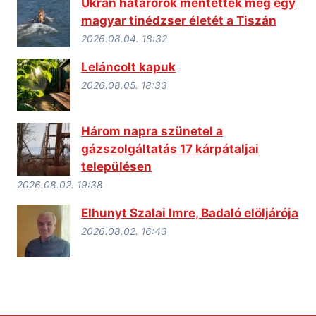
Ukrán határőrök mentették meg egy
magyar tinédzser életét a Tiszán
2026.08.04. 18:32
Leláncolt kapuk
2026.08.05. 18:33
Három napra szünetel a
gázszolgáltatás 17 kárpátaljai
településen
2026.08.02. 19:38
Elhunyt Szalai Imre, Badaló elöljárója
2026.08.02. 16:43