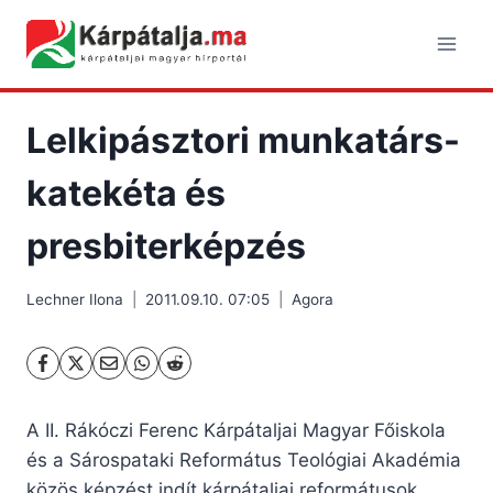
Skip
to
content
Lelkipásztori munkatárs-
katekéta és
presbiterképzés
Lechner Ilona
2011.09.10. 07:05
Agora
A II. Rákóczi Ferenc Kárpátaljai Magyar Főiskola
és a Sárospataki Református Teológiai Akadémia
közös képzést indít kárpátaljai reformátusok