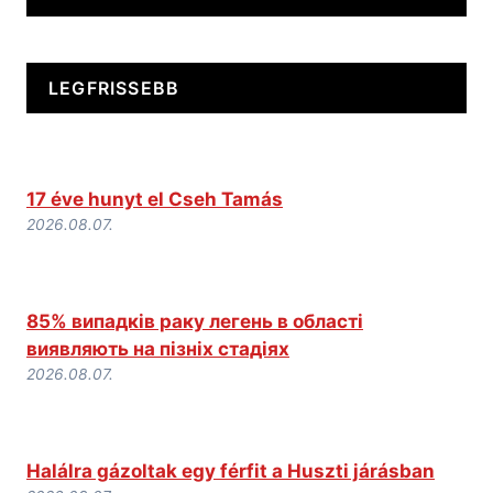
LEGFRISSEBB
17 éve hunyt el Cseh Tamás
2026.08.07.
85% випадків раку легень в області
виявляють на пізніх стадіях
2026.08.07.
Halálra gázoltak egy férfit a Huszti járásban