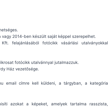
hetséges.
vagy 2014-ben készült saját képpel szerepelhet.
t. felajánlásából fotócikk vásárlási utalványokkal
ikrosat fotócikk utalvánnyal jutalmazzuk.
urdy Ház vezetősége.
hu
email címre kell küldeni, a tárgyban, a kategória
síti azokat a képeket, amelyek tartalma rasszista,