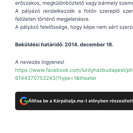
erőszakos, megkülönböztető vagy bármely szemé
A pályázó rendelkezzék a fotón szereplő szemé
felületen történő megjelenésre.
A pályázó felelőssége, hogy képe nem sért szerzői
Beküldési határidő: 2014. december 18.
A nevezés ingyenes!
https://www.facebook.com/lurdyhazbudapest/
6144370753243/?type=1&theater
Állítsa be a Kárpátalja.ma-t előnyben részesítet