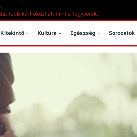
,
dat több kárt okozhat, mint a fegyverek.
Kitekintő
Kultúra
Egészség
Sorozatok