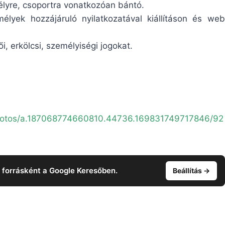
lyre, csoportra vonatkozóan bántó.
lyek hozzájáruló nyilatkozatával kiállításon és web
, erkölcsi, személyiségi jogokat.
photos/a.187068774660810.44736.169831749717846/92
t forrásként a Google Keresőben.
Beállítás →