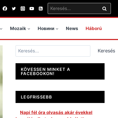
Keresés:
Mozaik
Новини
News
Háború
Keresés
Keresés
KÖVESSEN MINKET A
FACEBOOKON!
LEGFRISSEBB
Napi fél óra olvasás akár évekkel