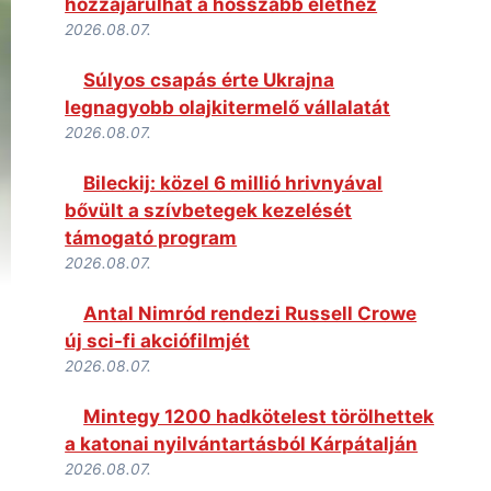
hozzájárulhat a hosszabb élethez
2026.08.07.
Súlyos csapás érte Ukrajna
legnagyobb olajkitermelő vállalatát
2026.08.07.
Bileckij: közel 6 millió hrivnyával
bővült a szívbetegek kezelését
támogató program
2026.08.07.
Antal Nimród rendezi Russell Crowe
új sci-fi akciófilmjét
2026.08.07.
Mintegy 1200 hadkötelest törölhettek
a katonai nyilvántartásból Kárpátalján
2026.08.07.