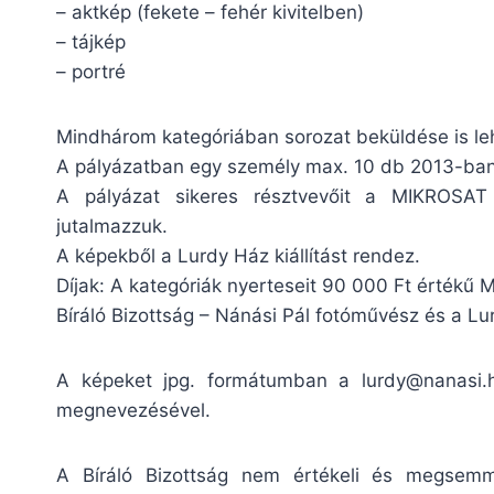
– aktkép (fekete – fehér kivitelben)
– tájkép
– portré
Mindhárom kategóriában sorozat beküldése is le
A pályázatban egy személy max. 10 db 2013-ban 
A pályázat sikeres résztvevőit a MIKROSAT Kf
jutalmazzuk.
A képekből a Lurdy Ház kiállítást rendez.
Díjak: A kategóriák nyerteseit 90 000 Ft értékű M
Bíráló Bizottság – Nánási Pál fotóművész és a L
A képeket jpg. formátumban a
lurdy@nanasi.
megnevezésével.
A Bíráló Bizottság nem értékeli és megsemmi