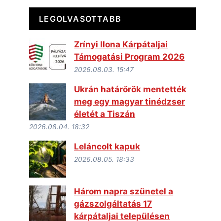
LEGOLVASOTTABB
Zrínyi Ilona Kárpátaljai
Támogatási Program 2026
2026.08.03. 15:47
Ukrán határőrök mentették
meg egy magyar tinédzser
életét a Tiszán
2026.08.04. 18:32
Leláncolt kapuk
2026.08.05. 18:33
Három napra szünetel a
gázszolgáltatás 17
kárpátaljai településen