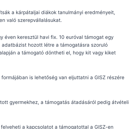
tsák a kárpátaljai diákok tanulmányi eredményeit,
en való szerepvállalásukat.
y éven keresztül havi fix. 10 euróval támogat egy
 adatbázist hozott létre a támogatásra szoruló
apján a támogató döntheti el, hogy kit vagy kiket
 formájában is lehetőség van eljuttatni a GISZ részére
sztott gyermekhez, a támogatás átadásáról pedig átvételi
 felveheti a kapcsolatot a támogatottal a GISZ-en