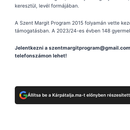
keresztül, levél formájában.
A Szent Margit Program 2015 folyamán vette kez
támogatásban. A 2023/24-es évben 148 gyermek 
Jelentkezni a
szentmargitprogram@gmail.co
telefonszámon lehet!
Állítsa be a Kárpátalja.ma-t előnyben részesítet