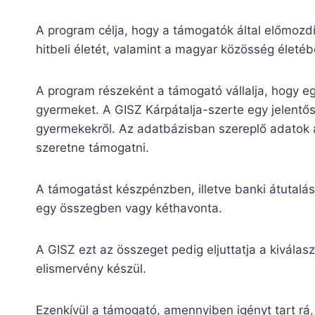
A program célja, hogy a támogatók által előmozdí
hitbeli életét, valamint a magyar közösség életéb
A program részeként a támogató vállalja, hogy eg
gyermeket. A GISZ Kárpátalja-szerte egy jelentős
gyermekekről. Az adatbázisban szereplő adatok al
szeretne támogatni.
A támogatást készpénzben, illetve banki átutalás
egy összegben vagy kéthavonta.
A GISZ ezt az összeget pedig eljuttatja a kivála
elismervény készül.
Ezenkívül a támogató, amennyiben igényt tart rá,