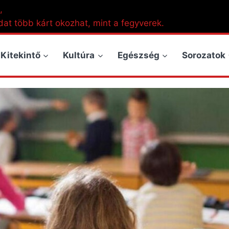
,
dat több kárt okozhat, mint a fegyverek.
Kitekintő
Kultúra
Egészség
Sorozatok