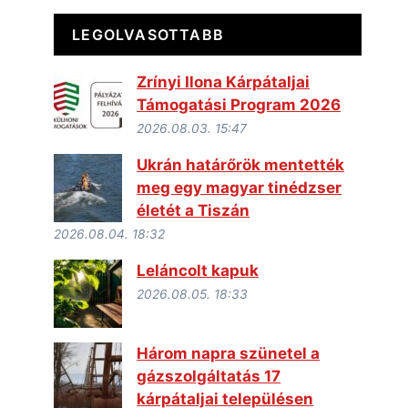
LEGOLVASOTTABB
Zrínyi Ilona Kárpátaljai
Támogatási Program 2026
2026.08.03. 15:47
Ukrán határőrök mentették
meg egy magyar tinédzser
életét a Tiszán
2026.08.04. 18:32
Leláncolt kapuk
2026.08.05. 18:33
Három napra szünetel a
gázszolgáltatás 17
kárpátaljai településen