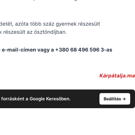
detét, azóta több száz gyermek részesült
részesült az ösztöndíjban.
m
e-mail-címen vagy a +380 68 496 596 3-as
Kárpátalja.ma
t forrásként a Google Keresőben.
Beállítás →