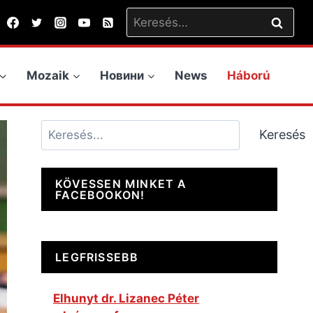
Keresés:
Mozaik
Новини
News
Háború
Keresés
Keresés
KÖVESSEN MINKET A
FACEBOOKON!
LEGFRISSEBB
Elhunyt dr. Lizanec Péter