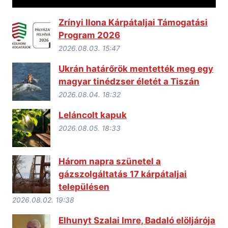
Zrínyi Ilona Kárpátaljai Támogatási
Program 2026
2026.08.03. 15:47
Ukrán határőrök mentették meg egy
magyar tinédzser életét a Tiszán
2026.08.04. 18:32
Leláncolt kapuk
2026.08.05. 18:33
Három napra szünetel a
gázszolgáltatás 17 kárpátaljai
településen
2026.08.02. 19:38
Elhunyt Szalai Imre, Badaló elöljárója