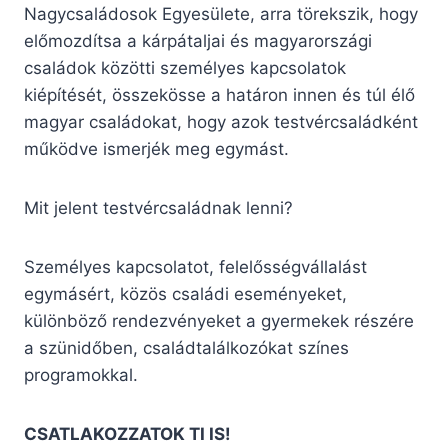
Nagycsaládosok Egyesülete, arra törekszik, hogy
előmozdítsa a kárpátaljai és magyarországi
családok közötti személyes kapcsolatok
kiépítését, összekösse a határon innen és túl élő
magyar családokat, hogy azok testvércsaládként
működve ismerjék meg egymást.
Mit jelent testvércsaládnak lenni?
Személyes kapcsolatot, felelősségvállalást
egymásért, közös családi eseményeket,
különböző rendezvényeket a gyermekek részére
a szünidőben, családtalálkozókat színes
programokkal.
CSATLAKOZZATOK TI IS!