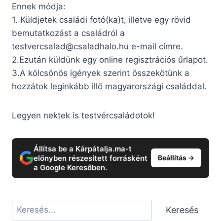
Ennek módja:
1. Küldjetek családi fotó(ka)t, illetve egy rövid
bemutatkozást a családról a
testvercsalad@csaladhalo.hu
e-mail címre.
2.Ezután küldünk egy online regisztrációs űrlapot.
3.A kölcsönös igények szerint összekötünk a
hozzátok leginkább illő magyarországi családdal.
Legyen nektek is testvércsaládotok!
Állítsa be a Kárpátalja.ma-t
előnyben részesített forrásként
Beállítás →
a Google Keresőben.
Keresés
Keresés