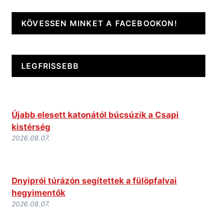
KÖVESSEN MINKET A FACEBOOKON!
LEGFRISSEBB
Újabb elesett katonától búcsúzik a Csapi
kistérség
2026.08.07.
Dnyiprói túrázón segítettek a fülöpfalvai
hegyimentők
2026.08.07.