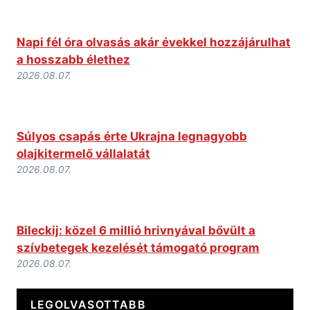
Napi fél óra olvasás akár évekkel hozzájárulhat
a hosszabb élethez
2026.08.07.
Súlyos csapás érte Ukrajna legnagyobb
olajkitermelő vállalatát
2026.08.07.
Bileckij: közel 6 millió hrivnyával bővült a
szívbetegek kezelését támogató program
2026.08.07.
LEGOLVASOTTABB