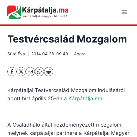
Skip
to
content
Testvércsalád Mozgalom
Sütő Éva
2014.04.28. 09:49
Agora
Kárpátaljai Testvércsalád Mozgalom indulásáról
adott hírt április 25-én a
Kárpátalja.ma
.
A Családháló által kezdeményezett mozgalom,
melynek kárpátaljai partnere a Kárpátaljai Magyar