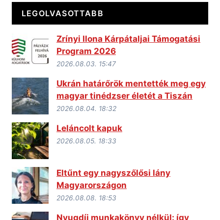
LEGOLVASOTTABB
Zrínyi Ilona Kárpátaljai Támogatási
Program 2026
2026.08.03. 15:47
Ukrán határőrök mentették meg egy
magyar tinédzser életét a Tiszán
2026.08.04. 18:32
Leláncolt kapuk
2026.08.05. 18:33
Eltűnt egy nagyszőlősi lány
Magyarországon
2026.08.08. 18:53
Nyugdíj munkakönyv nélkül: így