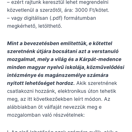
– ezért rajtunk keresztül lehet megrendelni
közvetlenül a szerzőtől, ára: 3000 Ft/kötet.
– vagy digitálisan (.pdf) formátumban
megkérhető, letölthető.
Mint a bevezetésben említettük, e kötettel
szeretnénk útjára bocsátani azt a verstanuló
mozgalmat, mely a világ és a Kárpát-medence
minden magyar nyelvű iskolája, közművelődési
intézménye és magánszemélye számára
nyitott lehetőséget hordoz.
Akik szeretnének
csatlakozni hozzánk, elektronikus úton tehetik
meg, az itt következőekben leírt módon. Az
alábbiakban öt válfaját nevezzük meg e
mozgalomban való részvételnek: