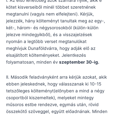
I. Az első lehetőség azok számára nyílik, akik e
kötet kisverseiből minél többet szeretnének
megtanulni (vagyis nem elfelejteni). Kérjük,
jelezzék, hány költeményt tanultak meg az egy-,
két-, három- és négysorosokból (külön-külön
jelezve mindegyikből), és a visszajelzések
nyomán a legtöbb verset megtanulókat
meghívjuk Dunaföldvárra, hogy adják elő az
elsajátított költeményeket. Jelentkezés
folyamatosan, minden év
szeptember 30-ig.
II. Második feladványként arra kérjük azokat, akik
ebben jeleskednek, hogy válasszanak ki 10-15
tetszőleges költeményt(előnyben a mind a négy
csoportból kiszemeltek), melyeket mintegy
műsoros estbe rendezve, egymás után, rövid
összekötő szöveggel, együtt előadnának. Minden