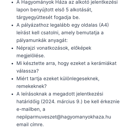
A Hagyományok Háza az alkotó jelentkezési
lapon benyújtott első 5 alkotását,
tárgyegyüttesét fogadja be.
A pályázathoz legalább egy oldalas (A4)
leírást kell csatolni, amely bemutatja a
pályamunkák anyagát:
Néprajzi vonatkozások, előképek
megjelölése.
Mi késztette arra, hogy ezeket a kerámiákat
válassza?
Miért tartja ezeket különlegeseknek,
remekeknek?
A leírásoknak a megadott jelentkezési
határidőig (2024. március 9.) be kell érkeznie
e-mailben, a
nepiiparmuveszet@hagyomanyokhaza.hu
email címre.