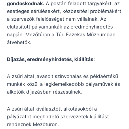
gondoskodnak.
A postán feladott tárgyakért, az
esetleges sérülésekért, kézbesítési problémákért
a szervezők felelősséget nem vállalnak. Az
elutasított pályamunkák az eredményhirdetés
napján, Mezőtúron a Túri Fazekas Múzeumban
átvehetők.
Díjazás, eredményhirdetés, kiállítás
:
A zsűri által javasolt színvonalas és példaértékű
munkák közül a legkiemelkedőbb pályaművek és
alkotóik díjazásban részesülnek.
A zsűri által kiválasztott alkotásokból a
pályázatot meghirdető szervezetek kiállítást
rendeznek Mezőtúron.