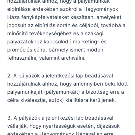
hozzájárulnak ahhoz, hogy a pályamunkák
elbírálása érdekében azokról a Hagyományok
Háza fényképfelvételeket készítsen, amelyeket
jogosult az elbírálás során és céljából, továbbá a
minősítő tevékenységéhez és a szakági
pályázatokhoz kapcsolódó marketing- és
promóciós célra, bármely ismert módon
felhasználni, valamint archiválni.
2. A pályázók a jelentkezési lap beadásával
hozzájárulnak ahhoz, hogy amennyiben beküldött
pályamunkáját (pályamunkáit) a bizottság erre a
célra kiválasztja, az(ok) kiállításra kerüljenek.
3. A pályázók a jelentkezési lap beadásával
vállalják, hogy nyertességük esetén, díjazásuk
érdekében a Hagyományok Házával az erre