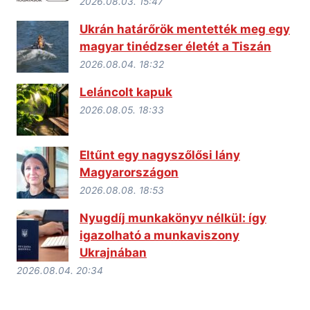
2026.08.03. 15:47
Ukrán határőrök mentették meg egy
magyar tinédzser életét a Tiszán
2026.08.04. 18:32
Leláncolt kapuk
2026.08.05. 18:33
Eltűnt egy nagyszőlősi lány
Magyarországon
2026.08.08. 18:53
Nyugdíj munkakönyv nélkül: így
igazolható a munkaviszony
Ukrajnában
2026.08.04. 20:34