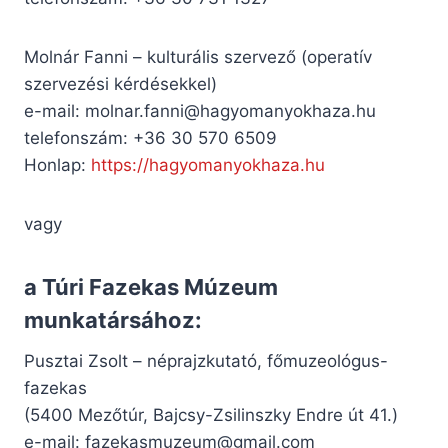
Molnár Fanni – kulturális szervező (operatív
szervezési kérdésekkel)
e-mail:
molnar.fanni@hagyomanyokhaza.hu
telefonszám: +36 30 570 6509
Honlap:
https://hagyomanyokhaza.hu
vagy
a
Túri Fazekas Múzeum
munkatársához:
Pusztai Zsolt – néprajzkutató, főmuzeológus-
fazekas
(5400 Mezőtúr, Bajcsy-Zsilinszky Endre út 41.)
e-mail:
fazekasmuzeum@gmail.com