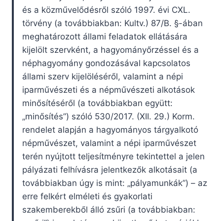
és a közművelődésről szóló 1997. évi CXL.
törvény (a továbbiakban: Kultv.) 87/B. §-ában
meghatározott állami feladatok ellátására
kijelölt szervként, a hagyományőrzéssel és a
néphagyomány gondozásával kapcsolatos
állami szerv kijelöléséről, valamint a népi
iparművészeti és a népművészeti alkotások
minősítéséről (a továbbiakban együtt:
„minősítés”) szóló 530/2017. (XII. 29.) Korm.
rendelet alapján a hagyományos tárgyalkotó
népművészet, valamint a népi iparművészet
terén nyújtott teljesítményre tekintettel a jelen
pályázati felhívásra jelentkezők alkotásait (a
továbbiakban úgy is mint: „pályamunkák”) – az
erre felkért elméleti és gyakorlati
szakemberekből álló zsűri (a továbbiakban: