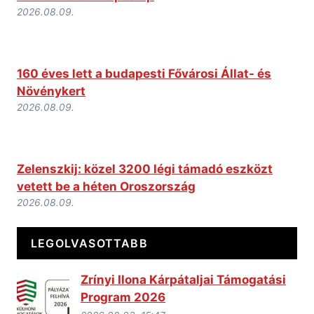
2026.08.09.
160 éves lett a budapesti Fővárosi Állat- és
Növénykert
2026.08.09.
Zelenszkij: közel 3200 légi támadó eszközt
vetett be a héten Oroszország
2026.08.09.
LEGOLVASOTTABB
Zrínyi Ilona Kárpátaljai Támogatási
Program 2026