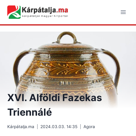
Skip
to
content
XVI. Alföldi Fazekas
Triennálé
Kárpátalja.ma
2024.03.03. 14:35
Agora