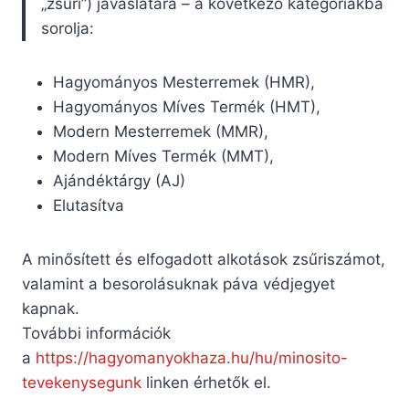
„zsűri”) javaslatára – a következő kategóriákba
sorolja:
Hagyományos Mesterremek (HMR),
Hagyományos Míves Termék (HMT),
Modern Mesterremek (MMR),
Modern Míves Termék (MMT),
Ajándéktárgy (AJ)
Elutasítva
A minősített és elfogadott alkotások zsűriszámot,
valamint a besorolásuknak páva védjegyet
kapnak.
További információk
a
https://hagyomanyokhaza.hu/hu/minosito-
tevekenysegunk
linken érhetők el.