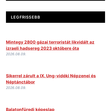
LEGFRISSEBB
Mintegy 2800 gázai terroristát likvidált az
izraeli hadsereg 2023 októbere óta
2026.08.09.
Sikerrel zárult a IX. Ung-vidéki Népzenei és
Néptánctábor
2026.08.09.
Balatonfüredi képeslap