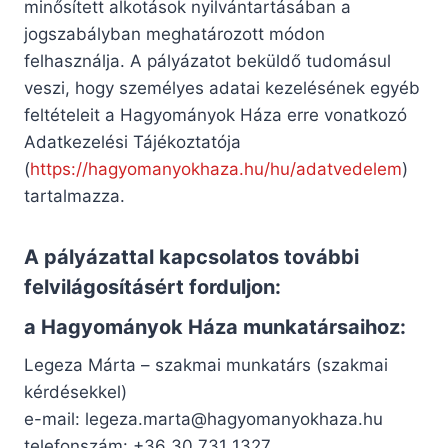
minősített alkotások nyilvántartásában a
jogszabályban meghatározott módon
felhasználja. A pályázatot beküldő tudomásul
veszi, hogy személyes adatai kezelésének egyéb
feltételeit a Hagyományok Háza erre vonatkozó
Adatkezelési Tájékoztatója
(
https://hagyomanyokhaza.hu/hu/adatvedelem
)
tartalmazza.
A pályázattal kapcsolatos további
felvilágosításért forduljon:
a
Hagyományok Háza munkatársaihoz:
Legeza Márta – szakmai munkatárs (szakmai
kérdésekkel)
e-mail:
legeza.marta@hagyomanyokhaza.hu
telefonszám: +36 30 731 1327