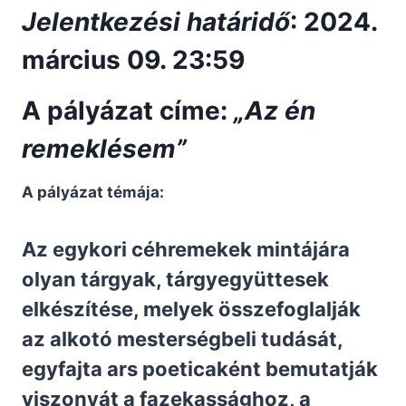
Jelentkezési határidő
:
2024.
március 09. 23:59
A pályázat címe:
„Az én
remeklésem”
A pályázat témája:
Az egykori céhremekek mintájára
olyan tárgyak, tárgyegyüttesek
elkészítése, melyek összefoglalják
az alkotó mesterségbeli tudását,
egyfajta ars poeticaként bemutatják
viszonyát a fazekassághoz, a