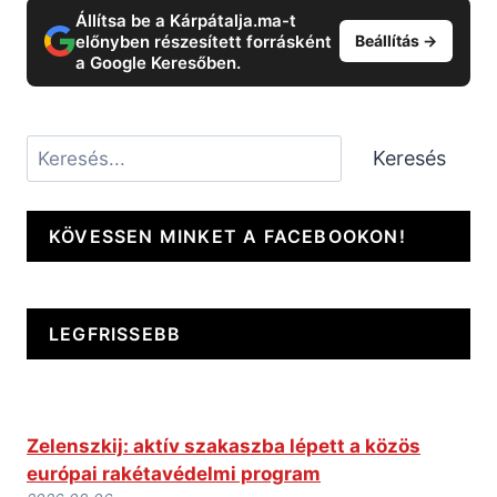
Állítsa be a Kárpátalja.ma-t
előnyben részesített forrásként
Beállítás →
a Google Keresőben.
Keresés
Keresés
KÖVESSEN MINKET A FACEBOOKON!
LEGFRISSEBB
Zelenszkij: aktív szakaszba lépett a közös
európai rakétavédelmi program