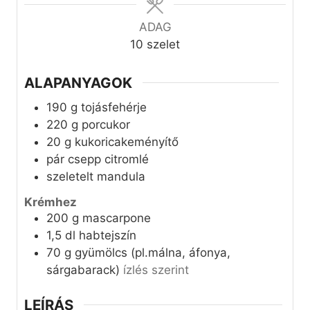
ADAG
10
szelet
ALAPANYAGOK
190
g
tojásfehérje
220
g
porcukor
20
g
kukoricakeményítő
pár csepp citromlé
szeletelt mandula
Krémhez
200
g
mascarpone
1,5
dl
habtejszín
70
g
gyümölcs (pl.málna, áfonya,
sárgabarack)
ízlés szerint
LEÍRÁS