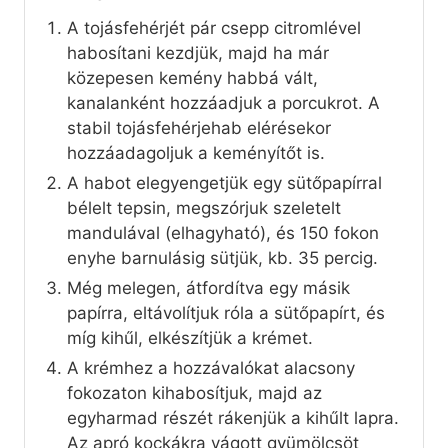
A tojásfehérjét pár csepp citromlével
habosítani kezdjük, majd ha már
közepesen kemény habbá vált,
kanalanként hozzáadjuk a porcukrot. A
stabil tojásfehérjehab elérésekor
hozzáadagoljuk a keményítőt is.
A habot elegyengetjük egy sütőpapírral
bélelt tepsin, megszórjuk szeletelt
mandulával (elhagyható), és 150 fokon
enyhe barnulásig sütjük, kb. 35 percig.
Még melegen, átfordítva egy másik
papírra, eltávolítjuk róla a sütőpapírt, és
míg kihűl, elkészítjük a krémet.
A krémhez a hozzávalókat alacsony
fokozaton kihabosítjuk, majd az
egyharmad részét rákenjük a kihűlt lapra.
Az apró kockákra vágott gyümölcsöt