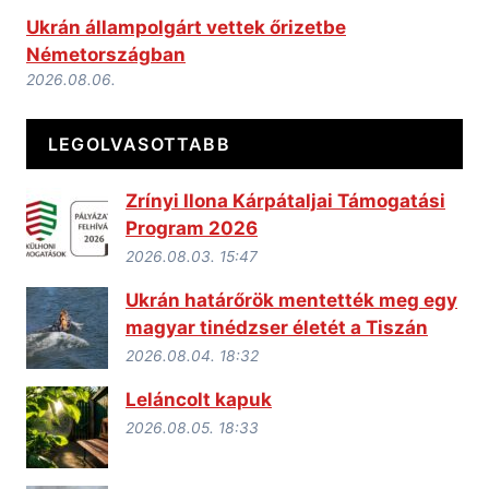
Ukrán állampolgárt vettek őrizetbe
Németországban
2026.08.06.
LEGOLVASOTTABB
Zrínyi Ilona Kárpátaljai Támogatási
Program 2026
2026.08.03. 15:47
Ukrán határőrök mentették meg egy
magyar tinédzser életét a Tiszán
2026.08.04. 18:32
Leláncolt kapuk
2026.08.05. 18:33