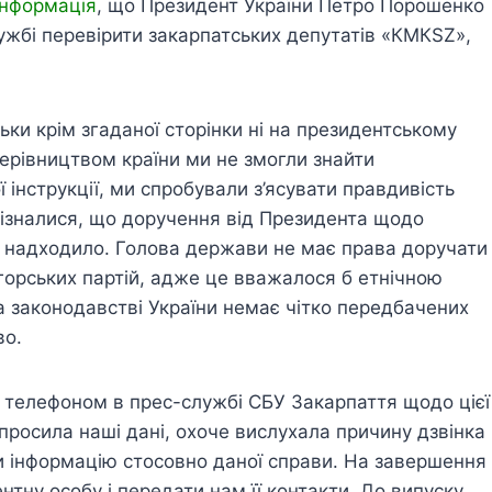
інформація
, що Президент України Петро Порошенко
ужбі перевірити закарпатських депутатів «КМКSZ»,
ки крім згаданої сторінки ні на президентському
з керівництвом країни ми не змогли знайти
 інструкції, ми спробували з’ясувати правдивість
 дізналися, що доручення від Президента щодо
е надходило. Голова держави не має права доручати
горських партій, адже це вважалося б етнічною
та законодавстві України немає чітко передбачених
во.
я телефоном в прес-службі СБУ Закарпаття щодо цієї
просила наші дані, охоче вислухала причину дзвінка
ти інформацію стосовно даної справи. На завершення
тну особу і передати нам її контакти. До випуску