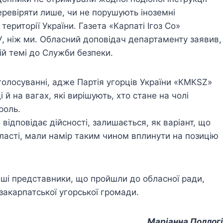
ревіряти лише, чи не порушують іноземні
ериторії України. Газета «Карпаті Ігоз Со»
БУ, ніж ми. Обласний доповідач департаменту заявив,
ій темі до Служби безпеки.
 голосуванні, адже Партія угорців України «КМКSZ»
 на вагах, які вирішують, хто стане на чолі
роль.
 відповідає дійсності, залишається, як варіант, що
бласті, мали намір таким чином вплинути на позицію
аші представники, що пройшли до обласної ради,
закарпатської угорської громади.
Маріанна Поллогі