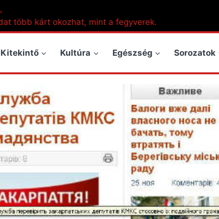
,
dat több kárt okozhat, mint a fegyverek.
Kitekintő
Kultúra
Egészség
Sorozatok