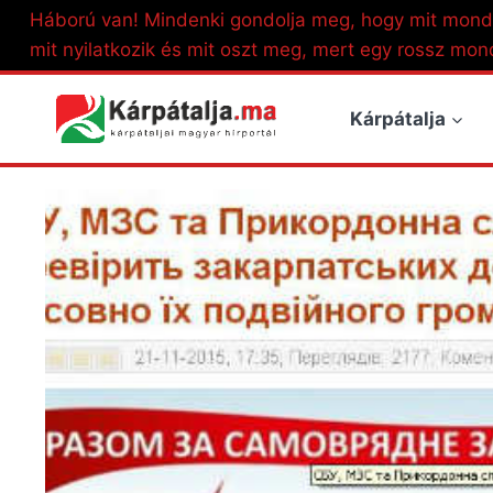
Skip
Háború van! Mindenki gondolja meg, hogy mit mond
to
mit nyilatkozik és mit oszt meg, mert egy rossz mon
content
Kárpátalja