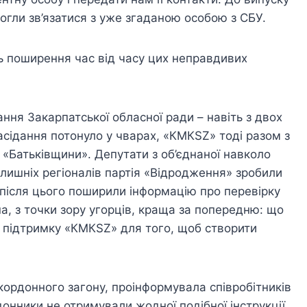
могли зв’язатися з уже згаданою особою з СБУ.
ть поширення час від часу цих неправдивих
ння Закарпатської обласної ради – навіть з двох
асідання потонуло у чварах, «КМКSZ» тоді разом з
Батьківщини». Депутати з об’єднаної навколо
олишніх регіоналів партія «Відродження» зробили
після цього поширили інформацію про перевірку
, з точки зору угорців, краща за попередню: що
у підтримку «КМКSZ» для того, щоб створити
кордонного загону, проінформувала співробітників
рдонники не отримували жодної подібної інструкції