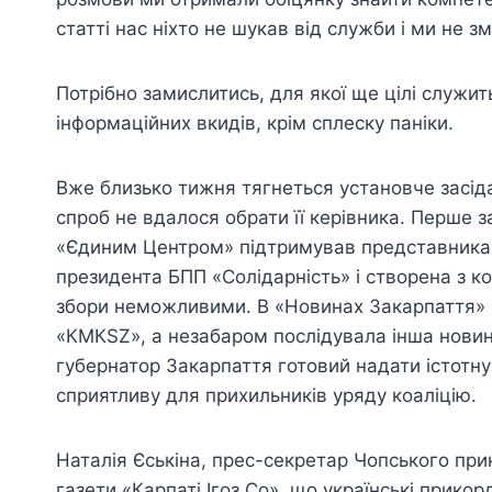
статті нас ніхто не шукав від служби і ми не з
Потрібно замислитись, для якої ще цілі служи
інформаційних вкидів, крім сплеску паніки.
Вже близько тижня тягнеться установче засіда
спроб не вдалося обрати її керівника. Перше з
«Єдиним Центром» підтримував представника «
президента БПП «Солідарність» і створена з к
збори неможливими. В «Новинах Закарпаття» 
«КМКSZ», а незабаром послідувала інша новина
губернатор Закарпаття готовий надати істотн
сприятливу для прихильників уряду коаліцію.
Наталія Єськіна, прес-секретар Чопського при
газети «Карпаті Ігоз Со», що українські прико