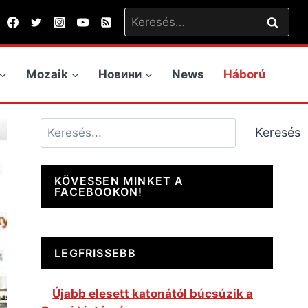
Keresés:
Mozaik
Новини
News
Háború
Keresés
Keresés
KÖVESSEN MINKET A
FACEBOOKON!
LEGFRISSEBB
Újabb elesett katonától búcsúzik a