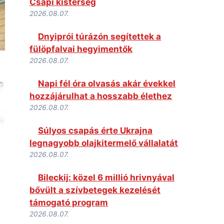
Csapi kistérség
2026.08.07.
Dnyiprói túrázón segítettek a
fülöpfalvai hegyimentők
2026.08.07.
Napi fél óra olvasás akár évekkel
hozzájárulhat a hosszabb élethez
2026.08.07.
Súlyos csapás érte Ukrajna
legnagyobb olajkitermelő vállalatát
2026.08.07.
Bileckij: közel 6 millió hrivnyával
bővült a szívbetegek kezelését
támogató program
2026.08.07.