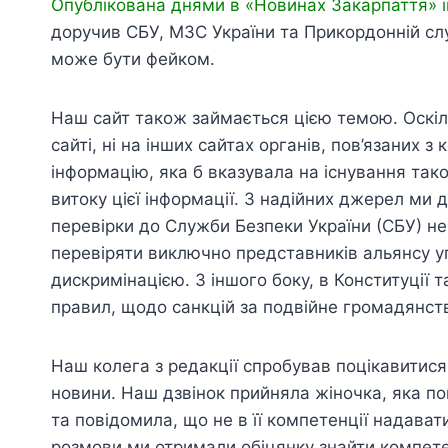
Опублікована днями в «Новинах Закарпаття» 
доручив СБУ, МЗС України та Прикордонній сл
може бути фейком.
Наш сайт також займається цією темою. Оскіль
сайті, ні на інших сайтах органів, пов’язаних 
інформацію, яка б вказувала на існування такої
витоку цієї інформації. З надійних джерел ми
перевірки до Служби Безпеки України (СБУ) н
перевіряти виключно представників альянсу у
дискримінацією. З іншого боку, в Конституції 
правил, щодо санкцій за подвійне громадянст
Наш колега з редакції спробував поцікавитис
новини. Наш дзвінок прийняла жіночка, яка по
та повідомила, що не в її компетенції надава
розмови ми отримали обіцянку знайти компетен