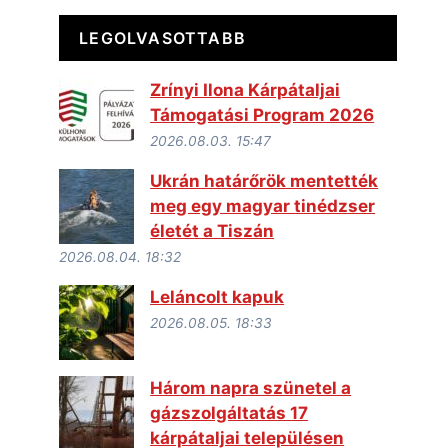
LEGOLVASOTTABB
Zrínyi Ilona Kárpátaljai
Támogatási Program 2026
2026.08.03. 15:47
Ukrán határőrök mentették
meg egy magyar tinédzser
életét a Tiszán
2026.08.04. 18:32
Leláncolt kapuk
2026.08.05. 18:33
Három napra szünetel a
gázszolgáltatás 17
kárpátaljai településen