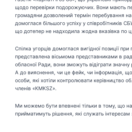
щодо перевірки подорожуючих. Вони мають пе
громадяни дозволений термін перебування на т
домоглася більшого успіху у співробітників С
що дотепер не надходила жодна вказівка по ц
Спілка угорців домоглася вигідної позиції при
представлена вісьмома представниками в раді й
обласної Ради, вони зможуть відіграти значну 
А до вияснення, чи це фейк, чи інформація, що
особи, які хотіли контролювати керівництво о
членів «КМКSZ».
Ми можемо бути впевнені тільки в тому, що н
прийматимуть рішення, які служать інтересам 