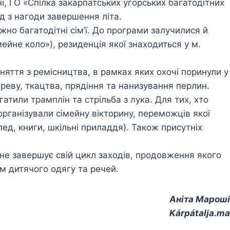
і, ГО «Спілка закарпатських угорських багатодітних
д з нагоди завершення літа.
жно багатодітні сім’ї. До програми залучилися й
мейне коло»), резиденція якої знаходиться у м.
няття з ремісництва, в рамках яких охочі поринули у
ереву, ткацтва, прядіння та нанизування перлин.
атили трамплін та стрільба з лука. Для тих, хто
організували сімейну вікторину, переможців якої
д, книги, шкільні приладдя). Також присутніх
 не завершує свій цикл заходів, продовження якого
м дитячого одягу та речей.
Аніта Мароші
Kárpátalja.ma