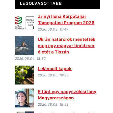
LEGOLVASOTTABB
Zrínyi Ilona Kárpátaljai
Támogatási Program 2026
2026.08.03. 15:47
Ukrán határőrök mentették
meg egy magyar tinédzser
életét a Tiszán
2026.08.04. 18:32
Leláncolt kapuk
2026.08.05. 18:33
Eltűnt egy nagyszőlősi lány
Magyarországon
2026.08.08. 18:53