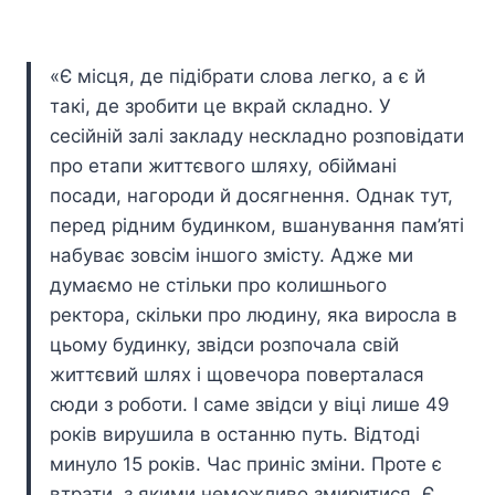
«Є місця, де підібрати слова легко, а є й
такі, де зробити це вкрай складно. У
сесійній залі закладу нескладно розповідати
про етапи життєвого шляху, обіймані
посади, нагороди й досягнення. Однак тут,
перед рідним будинком, вшанування пам’яті
набуває зовсім іншого змісту. Адже ми
думаємо не стільки про колишнього
ректора, скільки про людину, яка виросла в
цьому будинку, звідси розпочала свій
життєвий шлях і щовечора поверталася
сюди з роботи. І саме звідси у віці лише 49
років вирушила в останню путь. Відтоді
минуло 15 років. Час приніс зміни. Проте є
втрати, з якими неможливо змиритися. Є