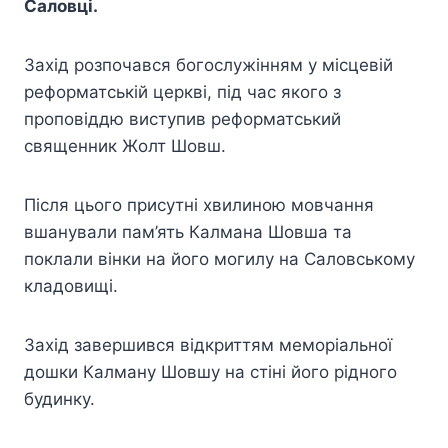
Саловці.
Захід розпочався богослужінням у місцевій
реформатській церкві, під час якого з
проповіддю виступив реформатський
священник Жолт Шовш.
Після цього присутні хвилиною мовчання
вшанували пам’ять Калмана Шовша та
поклали вінки на його могилу на Саловському
кладовищі.
Захід завершився відкриттям меморіальної
дошки Калману Шовшу на стіні його рідного
будинку.