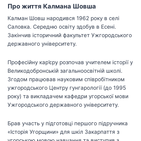
Про життя Калмана Шовша
Калман Шовш народився 1962 року в селі
Саловка. Середню освіту здобув в Есені.
Закінчив історичний факультет Ужгородського
державного університету.
Професійну кар’єру розпочав учителем історії у
Великодобронській загальноосвітній школі.
Згодом працював науковим співробітником
ужгородського Центру гунгарології (до 1995
року) та викладачем кафедри угорської мови
Ужгородського державного університету.
Брав участь у підготовці першого підручника
«Історія Угорщини» для шкіл Закарпаття з
угорською мовою навчання та виступив з