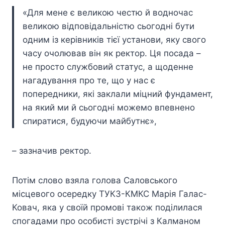
«Для мене є великою честю й водночас
великою відповідальністю сьогодні бути
одним із керівників тієї установи, яку свого
часу очолював він як ректор. Ця посада –
не просто службовий статус, а щоденне
нагадування про те, що у нас є
попередники, які заклали міцний фундамент,
на який ми й сьогодні можемо впевнено
спиратися, будуючи майбутнє»,
– зазначив ректор.
Потім слово взяла голова Саловського
місцевого осередку ТУКЗ-КМКС Марія Галас-
Ковач, яка у своїй промові також поділилася
спогадами про особисті зустрічі з Калманом