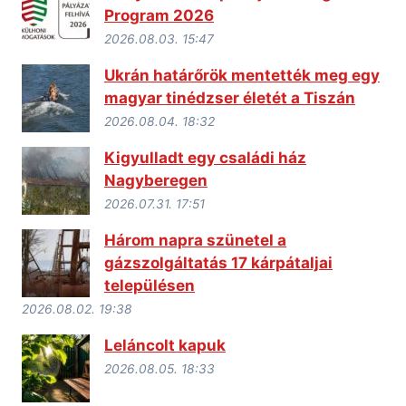
Program 2026
2026.08.03. 15:47
Ukrán határőrök mentették meg egy
magyar tinédzser életét a Tiszán
2026.08.04. 18:32
Kigyulladt egy családi ház
Nagyberegen
2026.07.31. 17:51
Három napra szünetel a
gázszolgáltatás 17 kárpátaljai
településen
2026.08.02. 19:38
Leláncolt kapuk
2026.08.05. 18:33