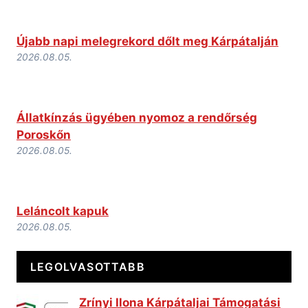
Újabb napi melegrekord dőlt meg Kárpátalján
2026.08.05.
Állatkínzás ügyében nyomoz a rendőrség
Poroskőn
2026.08.05.
Leláncolt kapuk
2026.08.05.
LEGOLVASOTTABB
Zrínyi Ilona Kárpátaljai Támogatási