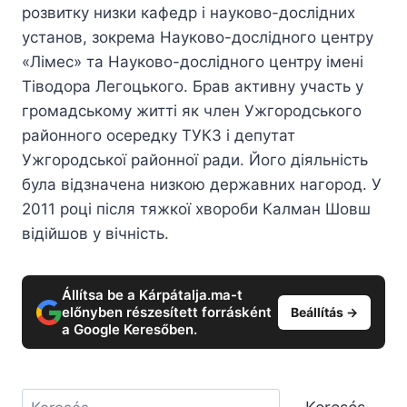
розвитку низки кафедр і науково-дослідних
установ, зокрема Науково-дослідного центру
«Лімес» та Науково-дослідного центру імені
Тіводора Легоцького. Брав активну участь у
громадському житті як член Ужгородського
районного осередку ТУКЗ і депутат
Ужгородської районної ради. Його діяльність
була відзначена низкою державних нагород. У
2011 році після тяжкої хвороби Калман Шовш
відійшов у вічність.
Állítsa be a Kárpátalja.ma-t
előnyben részesített forrásként
Beállítás →
a Google Keresőben.
Keresés