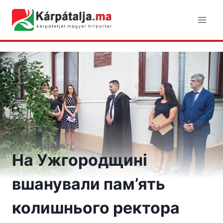
Skip
to
content
На Ужгородщинi
вшанували пам’ять
колишнього ректора