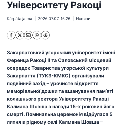
Університету Ракоці
Kárpátalja.ma
2026.07.07. 16:26
Hовини
Закарпатський угорський університет імені
Ференца Ракоці ІІ та Саловський місцевий
осередок Товариства угорської культури
Закарпаття (ТУКЗ-КМКС) організували
подвійний захід – урочисте відкриття
меморіальної дошки та вшанування пам’яті
колишнього ректора Університету Ракоці
Калмана Шовша з нагоди 15-х роковин його
смерті. Поминальна церемонія відбулася 5
липня в рідному селі Калмана Шовша –