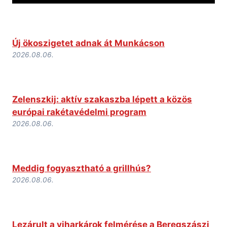
Új ökoszigetet adnak át Munkácson
2026.08.06.
Zelenszkij: aktív szakaszba lépett a közös
európai rakétavédelmi program
2026.08.06.
Meddig fogyasztható a grillhús?
2026.08.06.
Lezárult a viharkárok felmérése a Beregszászi