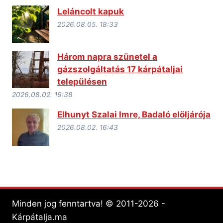
Leláncolt kapuk
2026.08.05. 18:33
Három napra szünetel a
gázszolgáltatás 17 kárpátaljai
településen
2026.08.02. 19:38
Elhunyt Szalai Imre, Badaló elöljárója
2026.08.02. 16:43
Minden jog fenntartva! © 2011-2026 -
Kárpátalja.ma