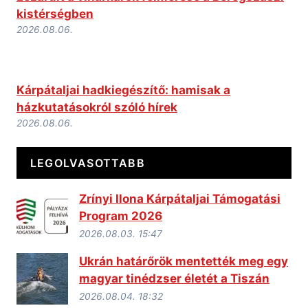
kistérségben
2026.08.06.
Kárpátaljai hadkiegészítő: hamisak a
házkutatásokról szóló hírek
2026.08.06.
LEGOLVASOTTABB
Zrínyi Ilona Kárpátaljai Támogatási
Program 2026
2026.08.03. 15:47
Ukrán határőrök mentették meg egy
magyar tinédzser életét a Tiszán
2026.08.04. 18:32