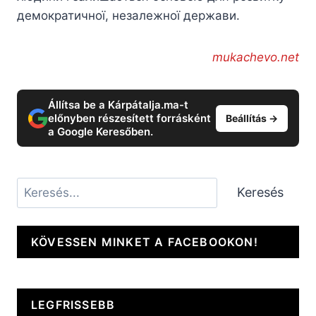
демократичної, незалежної держави.
mukachevo.net
Állítsa be a Kárpátalja.ma-t
előnyben részesített forrásként
Beállítás →
a Google Keresőben.
Keresés
Keresés
KÖVESSEN MINKET A FACEBOOKON!
LEGFRISSEBB