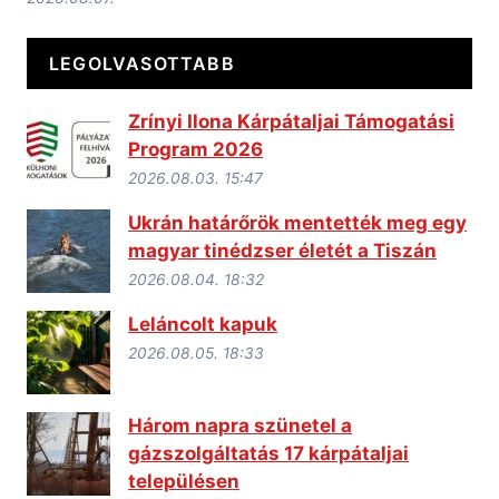
LEGOLVASOTTABB
Zrínyi Ilona Kárpátaljai Támogatási
Program 2026
2026.08.03. 15:47
Ukrán határőrök mentették meg egy
magyar tinédzser életét a Tiszán
2026.08.04. 18:32
Leláncolt kapuk
2026.08.05. 18:33
Három napra szünetel a
gázszolgáltatás 17 kárpátaljai
településen