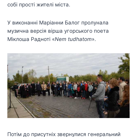
собі прості жителі міста.
У виконанні Маріанни Балог пролунала
музична версія вірша угорського поета
Міклоша Радноті «
Nem tudhatom
».
Потім до присутніх звернулися генеральний