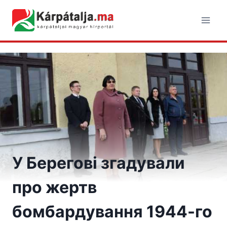
Skip
to
content
У Берегові згадували
про жертв
бомбардування 1944-го