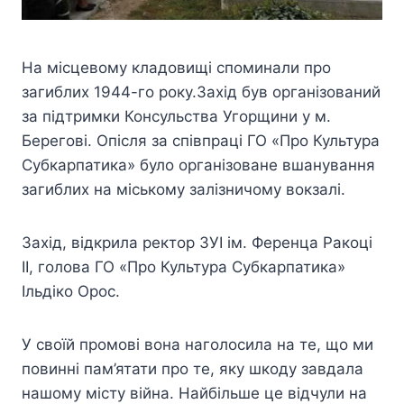
На місцевому кладовищі споминали про
загиблих 1944-го року.Захід був організований
за підтримки Консульства Угорщини у м.
Берегові.
Опісля за співпраці ГО «Про Культура
Субкарпатика» було організоване вшанування
загиблих на міському залізничому вокзалі.
Захід, відкрила ректор ЗУІ ім. Ференца Ракоці
ІІ, голова ГО «Про Культура Субкарпатика»
Ільдіко Орос.
У своїй промові вона наголосила на те, що ми
повинні пам’ятати про те, яку шкоду завдала
нашому місту війна. Найбільше це відчули на