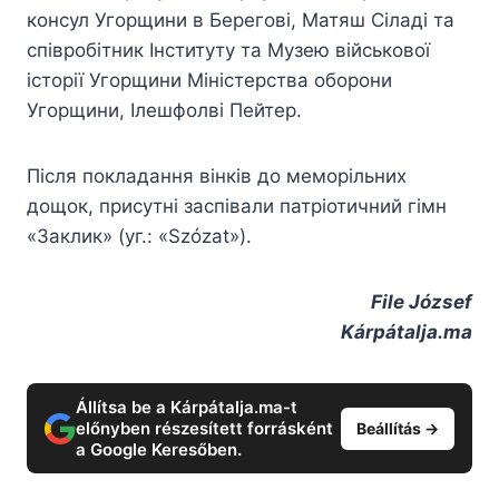
консул Угорщини в Берегові, Матяш Сіладі та
співробітник Інституту та Музею військової
історії Угорщини Міністерства оборони
Угорщини, Ілешфолві Пейтер.
Після покладання вінків до меморільних
дощок, присутні заспівали патріотичний гімн
«Заклик» (уг.: «Szózat»).
File József
Kárpátalja.ma
Állítsa be a Kárpátalja.ma-t
előnyben részesített forrásként
Beállítás →
a Google Keresőben.