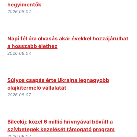
hegyimentők
2026.08.07.
Napi fél óra olvasás akár évekkel hozzájárulhat
a hosszabb élethez
2026.08.07.
Súlyos csapás érte Ukrajna legnagyobb
olajkitermelő vállalatát
2026.08.07.
Bileckij: közel 6 millió hrivnyával bővült a
szívbetegek kezelését támogató program
2026.08.07.