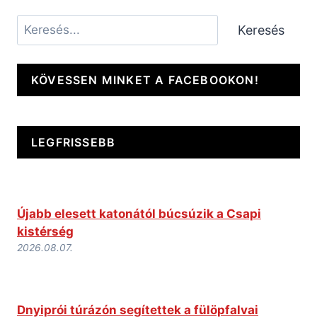
Keresés
Keresés
KÖVESSEN MINKET A FACEBOOKON!
LEGFRISSEBB
Újabb elesett katonától búcsúzik a Csapi
kistérség
2026.08.07.
Dnyiprói túrázón segítettek a fülöpfalvai