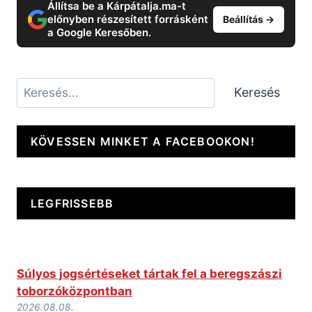
Állítsa be a Kárpátalja.ma-t
előnyben részesített forrásként
Beállítás →
a Google Keresőben.
Keresés
Keresés
KÖVESSEN MINKET A FACEBOOKON!
LEGFRISSEBB
Súlyos jogsértéseket tártak fel a beregszászi
toborzóközpontban
2026.08.08.