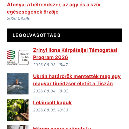
Áfonya: a bélrendszer, az agy és a szív
egészségének őrzője
2026.08.08.
LEGOLVASOTTABB
Zrínyi Ilona Kárpátaljai Támogatási
Program 2026
2026.08.03. 15:47
Ukrán határőrök mentették meg egy
magyar tinédzser életét a Tiszán
2026.08.04. 18:32
Leláncolt kapuk
2026.08.05. 18:33
Három napra szünetel a