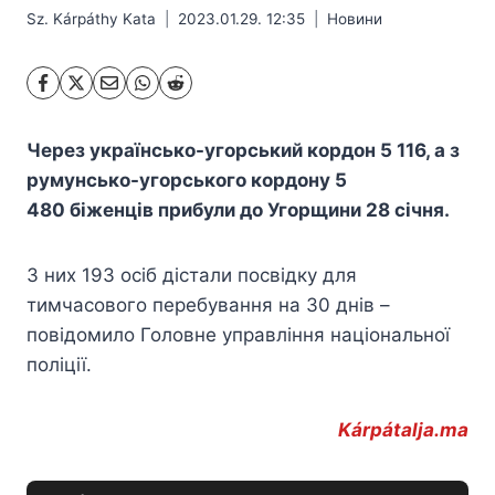
Sz. Kárpáthy Kata
2023.01.29. 12:35
Hовини
Через українсько-угорський кордон 5 116, а з
румунсько-угорського кордону 5
480 біженців прибули до Угорщини 28 січня.
З них 193 осіб дістали посвідку для
тимчасового перебування на 30 днів –
повідомило Головне управління національної
поліції.
Kárpátalja.ma