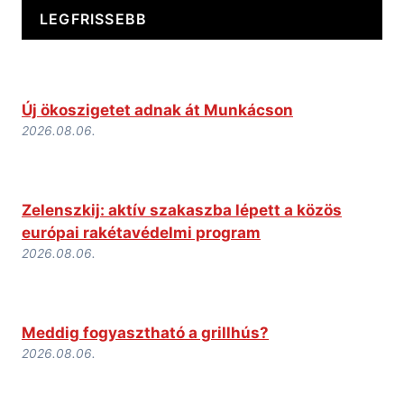
LEGFRISSEBB
Új ökoszigetet adnak át Munkácson
2026.08.06.
Zelenszkij: aktív szakaszba lépett a közös
európai rakétavédelmi program
2026.08.06.
Meddig fogyasztható a grillhús?
2026.08.06.