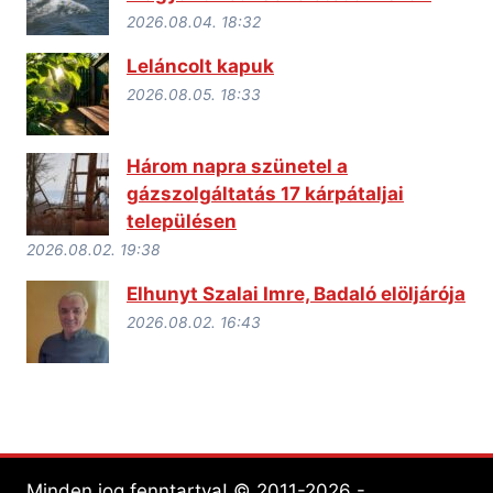
2026.08.04. 18:32
Leláncolt kapuk
2026.08.05. 18:33
Három napra szünetel a
gázszolgáltatás 17 kárpátaljai
településen
2026.08.02. 19:38
Elhunyt Szalai Imre, Badaló elöljárója
2026.08.02. 16:43
Minden jog fenntartva! © 2011-2026 -