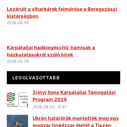
Lezárult a viharkárok felmérése a Beregszászi
kistérségben
2026.08.06.
Kárpátaljai hadkiegészítő: hamisak a
házkutatásokról szóló hírek
2026.08.06.
LEGOLVASOTTABB
Zrínyi Ilona Kárpátaljai Támogatási
Program 2026
2026.08.03. 15:47
Ukrán határőrök mentették meg egy
magyar tinédzser életét a Tiszán