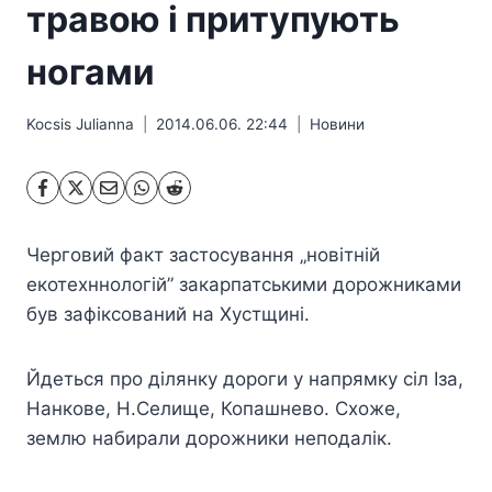
травою і притупують
ногами
Kocsis Julianna
2014.06.06. 22:44
Hовини
Черговий факт застосування „новітній
екотехннологій” закарпатськими дорожниками
був зафіксований на Хустщині.
Йдеться про ділянку дороги у напрямку сіл Іза,
Нанкове, Н.Селище, Копашнево. Схоже,
землю набирали дорожники неподалік.