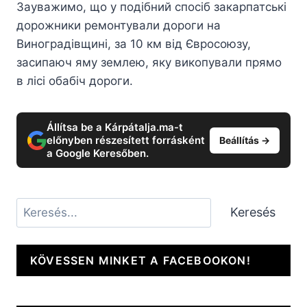
Зауважимо, що у подібний спосіб закарпатські
дорожники ремонтували дороги на
Виноградівщині, за 10 км від Євросоюзу,
засипаюч яму землею, яку викопували прямо
в лісі обабіч дороги.
Állítsa be a Kárpátalja.ma-t
előnyben részesített forrásként
Beállítás →
a Google Keresőben.
Keresés
Keresés
KÖVESSEN MINKET A FACEBOOKON!