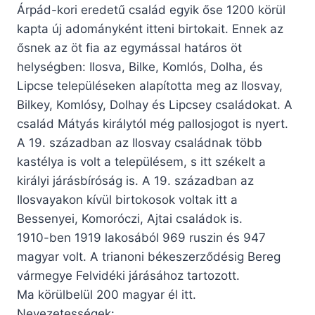
Árpád-kori eredetű család egyik őse 1200 körül
kapta új adományként itteni birtokait. Ennek az
ősnek az öt fia az egymással határos öt
helységben: Ilosva, Bilke, Komlós, Dolha, és
Lipcse településeken alapította meg az Ilosvay,
Bilkey, Komlósy, Dolhay és Lipcsey családokat. A
család Mátyás királytól még pallosjogot is nyert.
A 19. században az Ilosvay családnak több
kastélya is volt a településem, s itt székelt a
királyi járásbíróság is. A 19. században az
Ilosvayakon kívül birtokosok voltak itt a
Bessenyei, Komoróczi, Ajtai családok is.
1910-ben 1919 lakosából 969 ruszin és 947
magyar volt. A trianoni békeszerződésig Bereg
vármegye Felvidéki járásához tartozott.
Ma körülbelül 200 magyar él itt.
Nevezetességek: