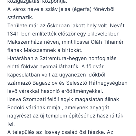
közigazgatási központja.
A város neve a szláv jelsa (égerfa) főnévből
származik.
Területe már az őskorban lakott hely volt. Nevét
1341-ben említették először egy oklevelekben
Makszemháza néven, mint Ilosvai Oláh Tihamér
fiának Makszemnek a birtokát.
Határában a Sztremtura-hegyen honfoglalás
előtti földvár nyomai láthatók. A földvár
kapcsolatban volt az ugyanezen időkből
származó Bagaszlov és Selesztó Háthegységben
levő várakkal hasonló erődítményekkel.
Ilosva Szombati felőli egyik magaslatán állnak
Bodoló várának romjai, amelynek anyagát
nagyrészt az új templom építéséhez használták
fel.
A település az Ilosvay család ősi fészke. Az