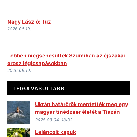
Nagy László: Tűz
2026.08.10.
Többen megsebesültek Szumiban az éjszakai
orosz légicsapásokban
2026.08.10.
LEGOLVASOTTABB
Ukrán határőrök mentették meg egy
magyar tinédzser életét a Tiszán
2026.08.04. 18:32
Leláncolt kapuk