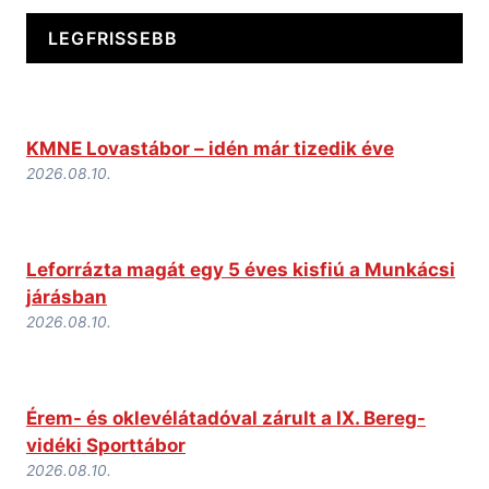
LEGFRISSEBB
KMNE Lovastábor – idén már tizedik éve
2026.08.10.
Leforrázta magát egy 5 éves kisfiú a Munkácsi
járásban
2026.08.10.
Érem- és oklevélátadóval zárult a IX. Bereg-
vidéki Sporttábor
2026.08.10.