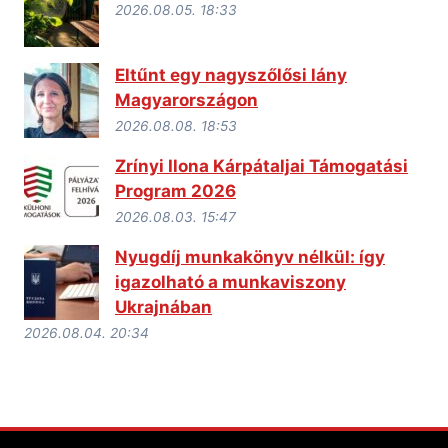
2026.08.05. 18:33
Eltűnt egy nagyszőlősi lány
Magyarországon
2026.08.08. 18:53
Zrínyi Ilona Kárpátaljai Támogatási
Program 2026
2026.08.03. 15:47
Nyugdíj munkakönyv nélkül: így
igazolható a munkaviszony
Ukrajnában
2026.08.04. 20:34