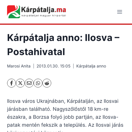
Skip
to
content
Kárpátalja anno: Ilosva –
Postahivatal
Marosi Anita
2013.01.30. 15:05
Kárpátalja anno
Ilosva város Ukrajnában, Kárpátalján, az Ilosvai
járásban található.
Nagyszőlőstől 18 km-re
északra, a Borzsa folyó jobb partján, az Ilosva-
patak mentén fekszik a település. Az Ilosvai járás