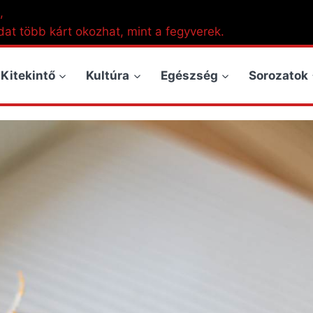
,
dat több kárt okozhat, mint a fegyverek.
Kitekintő
Kultúra
Egészség
Sorozatok