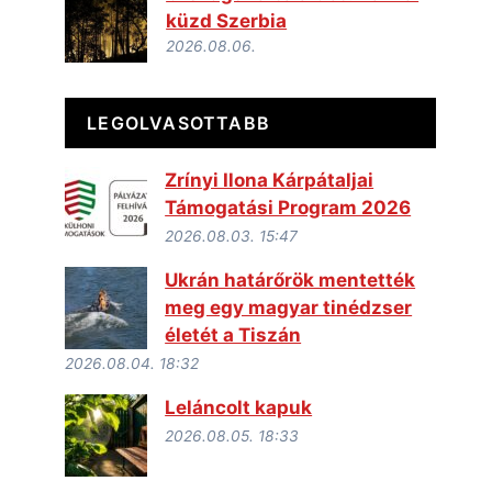
küzd Szerbia
2026.08.06.
LEGOLVASOTTABB
Zrínyi Ilona Kárpátaljai
Támogatási Program 2026
2026.08.03. 15:47
Ukrán határőrök mentették
meg egy magyar tinédzser
életét a Tiszán
2026.08.04. 18:32
Leláncolt kapuk
2026.08.05. 18:33