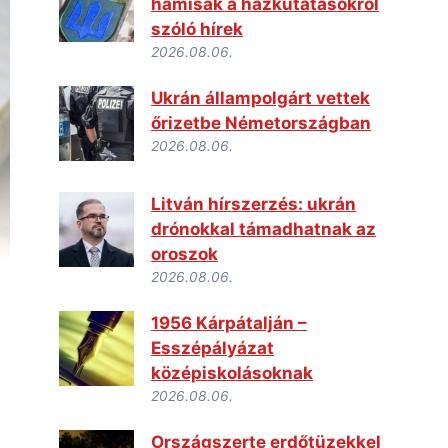
hamisak a házkutatásokról
szóló hírek
2026.08.06.
Ukrán állampolgárt vettek
őrizetbe Németországban
2026.08.06.
Litván hírszerzés: ukrán
drónokkal támadhatnak az
oroszok
2026.08.06.
1956 Kárpátalján –
Esszépályázat
középiskolásoknak
2026.08.06.
Országszerte erdőtüzekkel