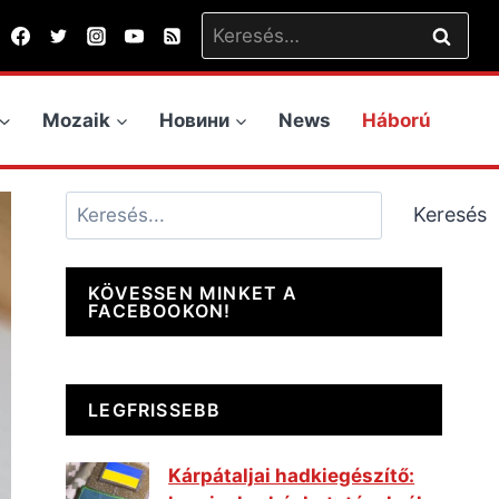
Keresés:
Mozaik
Новини
News
Háború
Keresés
Keresés
KÖVESSEN MINKET A
FACEBOOKON!
LEGFRISSEBB
Kárpátaljai hadkiegészítő: