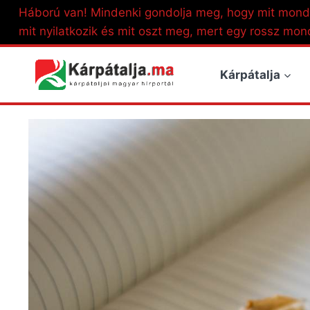
Skip
Háború van! Mindenki gondolja meg, hogy mit mond
to
mit nyilatkozik és mit oszt meg, mert egy rossz mon
content
Kárpátalja