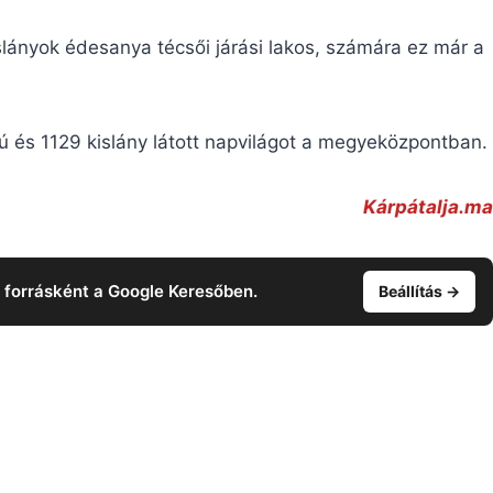
islányok édesanya técsői járási lakos, számára ez már a
fiú és 1129 kislány látott napvilágot a megyeközpontban.
Kárpátalja.ma
t forrásként a Google Keresőben.
Beállítás →