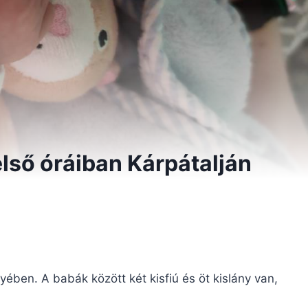
első óráiban Kárpátalján
gyében. A babák között két kisfiú és öt kislány van,