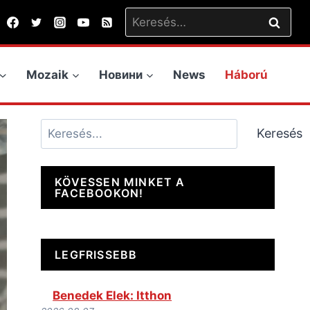
Keresés:
Mozaik
Новини
News
Háború
Keresés
Keresés
KÖVESSEN MINKET A
FACEBOOKON!
LEGFRISSEBB
Benedek Elek: Itthon