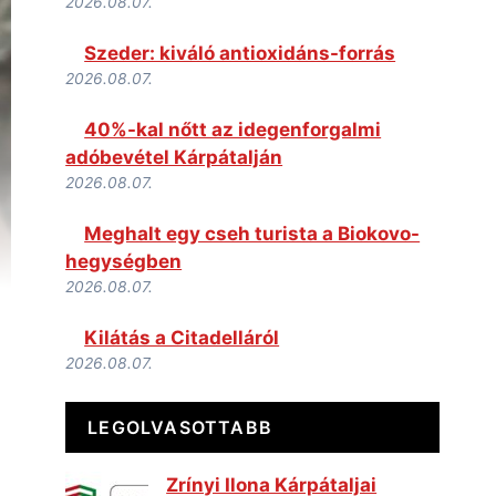
2026.08.07.
Szeder: kiváló antioxidáns-forrás
2026.08.07.
40%-kal nőtt az idegenforgalmi
adóbevétel Kárpátalján
2026.08.07.
Meghalt egy cseh turista a Biokovo-
hegységben
2026.08.07.
Kilátás a Citadelláról
2026.08.07.
LEGOLVASOTTABB
Zrínyi Ilona Kárpátaljai