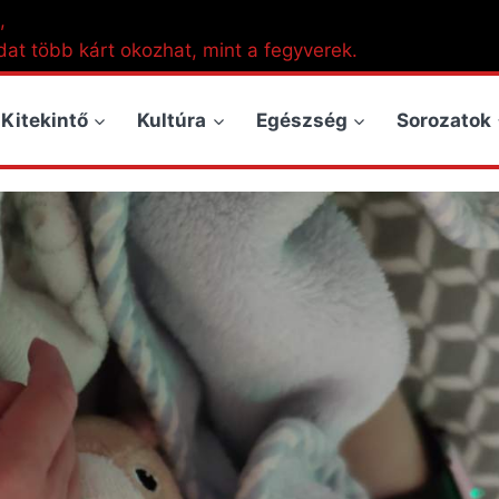
,
dat több kárt okozhat, mint a fegyverek.
Kitekintő
Kultúra
Egészség
Sorozatok