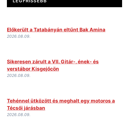
LEGFRISSEBB
Előkerült a Tatabányán eltűnt Bak Amina
2026.08.09.
Sikeresen zárult a VII. Gitár-, ének- és
verstábor Kisgejőcön
2026.08.09.
Tehénnel ütközött és meghalt egy motoros a
Técsői járásban
2026.08.09.