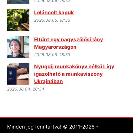
2026.08.04. 18:32
Leláncolt kapuk
2026.08.05. 18:33
Eltűnt egy nagyszőlősi lány
Magyarországon
2026.08.08. 18:53
Nyugdíj munkakönyv nélkül: így
igazolható a munkaviszony
Ukrajnában
2026.08.04. 20:34
Minden jog fenntartva! © 2011-2026 -