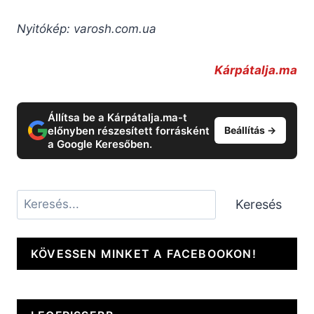
Nyitókép: varosh.com.ua
Kárpátalja.ma
Állítsa be a Kárpátalja.ma-t
előnyben részesített forrásként
Beállítás →
a Google Keresőben.
Keresés
Keresés
KÖVESSEN MINKET A FACEBOOKON!