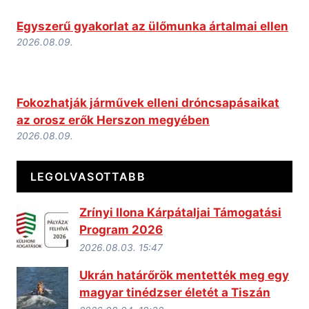
Egyszerű gyakorlat az ülőmunka ártalmai ellen
2026.08.09.
Fokozhatják járművek elleni dróncsapásaikat
az orosz erők Herszon megyében
2026.08.09.
LEGOLVASOTTABB
Zrínyi Ilona Kárpátaljai Támogatási
Program 2026
2026.08.03. 15:47
Ukrán határőrök mentették meg egy
magyar tinédzser életét a Tiszán