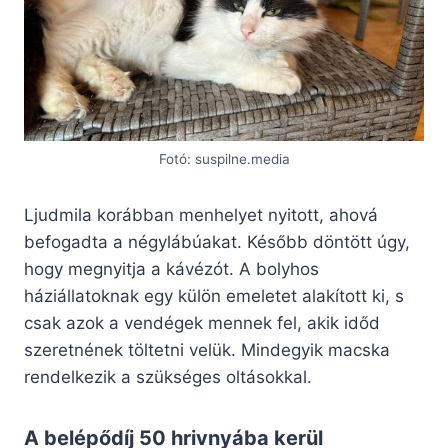
Fotó: suspilne.media
Ljudmila korábban menhelyet nyitott, ahová
befogadta a négylábúakat. Később döntött úgy,
hogy megnyitja a kávézót. A bolyhos
háziállatoknak egy külön emeletet alakított ki, s
csak azok a vendégek mennek fel, akik időd
szeretnének töltetni velük. Mindegyik macska
rendelkezik a szükséges oltásokkal.
A belépődíj 50 hrivnyába kerül