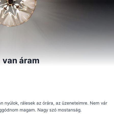
… van áram
 nyúlok, rálesek az órára, az üzeneteimre. Nem vár
lra aggódnom magam. Nagy szó mostanság.