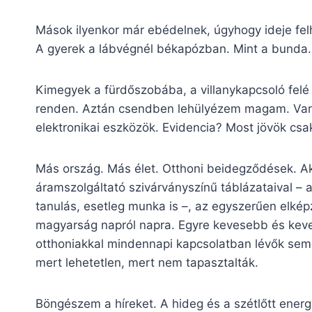
Mások ilyenkor már ebédelnek, úgyhogy ideje fel
A gyerek a lábvégnél békapózban. Mint a bunda
Kimegyek a fürdőszobába, a villanykapcsoló felé 
renden. Aztán csendben lehülyézem magam. Van vi
elektronikai eszközök. Evidencia? Most jövök cs
Más ország. Más élet. Otthoni beidegződések. Aki 
áramszolgáltató szivárványszínű táblázataival – a
tanulás, esetleg munka is –, az egyszerűen elképz
magyarság napról napra. Egyre kevesebb és keve
otthoniakkal mindennapi kapcsolatban lévők sem
mert lehetetlen, mert nem tapasztalták.
Böngészem a híreket. A hideg és a szétlőtt energ