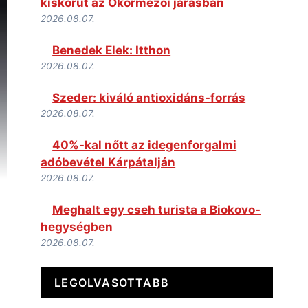
kiskorút az Ökörmezői járásban
2026.08.07.
Benedek Elek: Itthon
2026.08.07.
Szeder: kiváló antioxidáns-forrás
2026.08.07.
40%-kal nőtt az idegenforgalmi
adóbevétel Kárpátalján
2026.08.07.
Meghalt egy cseh turista a Biokovo-
hegységben
2026.08.07.
LEGOLVASOTTABB