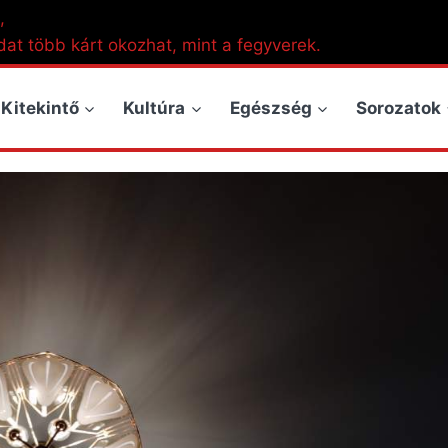
,
dat több kárt okozhat, mint a fegyverek.
Kitekintő
Kultúra
Egészség
Sorozatok