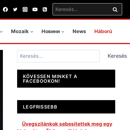
Keresés:
Mozaik
Новини
News
Háború
Keresés
Keresés
KÖVESSEN MINKET A
FACEBOOKON!
LEGFRISSEBB
Üvegszilánkok sebesítettek meg egy