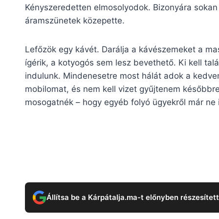
Kényszeredetten elmosolyodok. Bizonyára sokan 
áramszünetek közepette.
Lefőzök egy kávét. Darálja a kávészemeket a masi
ígérik, a kotyogós sem lesz bevethető. Ki kell tal
indulunk. Mindenesetre most hálát adok a kedven
mobilomat, és nem kell vizet gyűjtenem későbbre,
mosogatnék – hogy egyéb folyó ügyekről már ne 
Állítsa be a Kárpátalja.ma-t előnyben részesítet