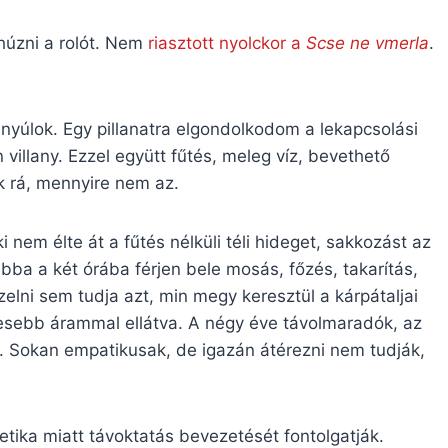
húzni a rolót. Nem
riasztott nyolckor a
Scse ne vmerla
.
.
nyúlok. Egy pillanatra elgondolkodom a lekapcsolási
llany. Ezzel együtt fűtés, meleg víz, bevethető
ak rá, mennyire nem az.
nem élte át a fűtés nélküli téli hideget, sakkozást az
bba a két órába férjen bele mosás, főzés, takarítás,
elni sem tudja azt, min megy keresztül a kárpátaljai
sebb árammal ellátva. A négy éve távolmaradók, az
. Sokan empatikusak, de igazán átérezni nem tudják,
etika miatt távoktatás bevezetését fontolgatják.