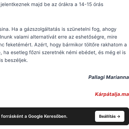
jelentkeznek majd be az órákra a 14-15 órás
na. Ha a gázszolgáltatás is szünetelni fog, ahogy
álnunk valami alternatívát erre az eshetőségre, mire
c feketémért. Azért, hogy bármikor töltőre rakhatom a
 ha esetleg főzni szeretnék némi ebédet, és még el is
is beszéljek.
Pallagi Marianna
Kárpátalja.ma
t forrásként a Google Keresőben.
Beállítás →