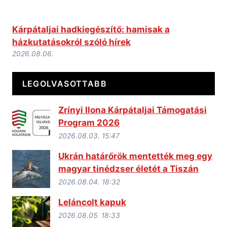
Kárpátaljai hadkiegészítő: hamisak a
házkutatásokról szóló hírek
2026.08.06.
LEGOLVASOTTABB
Zrínyi Ilona Kárpátaljai Támogatási
Program 2026
2026.08.03. 15:47
Ukrán határőrök mentették meg egy
magyar tinédzser életét a Tiszán
2026.08.04. 18:32
Leláncolt kapuk
2026.08.05. 18:33