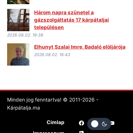
Három napra szünetel a
gázszolgáltatás 17 kárpátaljai
településen
2026.08.02. 19:38
Elhunyt Szalai Imre, Badaló elöljárója
2026.08.02. 16:43
Minden jog fenntartva! © 2011-2026 -
Kárpátalja.ma
Címlap