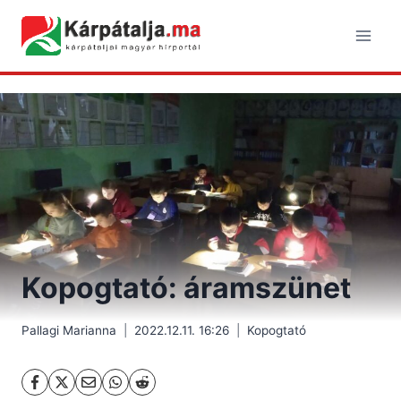
Skip
to
content
Kopogtató: áramszünet
Pallagi Marianna
2022.12.11. 16:26
Kopogtató