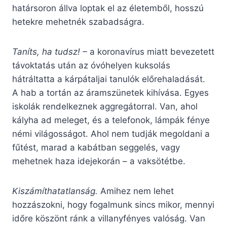
határsoron állva loptak el az életemből, hosszú
hetekre mehetnék szabadságra.
Taníts, ha tudsz! –
a koronavírus miatt bevezetett
távoktatás után az óvóhelyen kuksolás
hátráltatta a kárpátaljai tanulók előrehaladását.
A hab a tortán az áramszünetek kihívása. Egyes
iskolák rendelkeznek aggregátorral. Van, ahol
kályha ad meleget, és a telefonok, lámpák fénye
némi világosságot. Ahol nem tudják megoldani a
fűtést, marad a kabátban seggelés, vagy
mehetnek haza idejekorán – a vaksötétbe.
Kiszámíthatatlanság.
Amihez nem lehet
hozzászokni, hogy fogalmunk sincs mikor, mennyi
időre köszönt ránk a villanyfényes valóság. Van