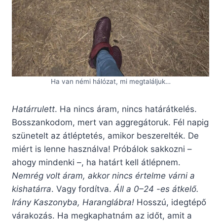
Ha van némi hálózat, mi megtaláljuk…
Határrulett
. Ha nincs áram, nincs határátkelés.
Bosszankodom, mert van aggregátoruk. Fél napig
szünetelt az átléptetés, amikor beszerelték. De
miért is lenne használva! Próbálok sakkozni –
ahogy mindenki –, ha határt kell átlépnem.
Nemrég volt áram, akkor nincs értelme várni a
kishatárra
. Vagy fordítva.
Áll a 0–24 -es átkelő.
Irány Kaszonyba, Haranglábra!
Hosszú, idegtépő
várakozás. Ha megkaphatnám az időt, amit a