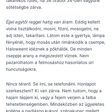
takarékos fűtés, ha 36 órából 34-ben vagyunk
sötétségbe zárva.
Éjjel egytől reggel hatig van áram.
Eddig kellett
volna tisztálkodni, mosni, főzni, mosogatni, ne
adj isten, takarítani. Látom este a gyertya, lámpa
fényénél, hogy mosás után rimánkodik a csempe,
Haloweent idéznek a pókhálók. De minden
cseppje arany a
megszedett
víznek. Nem
pazarolhatom a felmosáshoz hasonlatos úri
huncutságokra.
Nincs térerő.
Se írni, se telefonálni. Honlapot
szerkeszteni? Ki van zárva. Nem tudom, hogy a
hajam tépjem ki, vagy a fejem verjem a falba
tehetetlenségemben. Mindeközben az ügyeletes
kolléga a padláson kuksol, szénakupac mellett