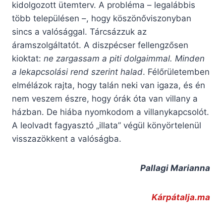
kidolgozott ütemterv. A probléma – legalábbis
több településen –, hogy köszönőviszonyban
sincs a valósággal. Tárcsázzuk az
áramszolgáltatót. A diszpécser fellengzősen
kioktat:
ne zargassam a piti dolgaimmal. Minden
a lekapcsolási rend szerint halad
. Félőrületemben
elmélázok rajta, hogy talán neki van igaza, és én
nem veszem észre, hogy órák óta van villany a
házban. De hiába nyomkodom a villanykapcsolót.
A leolvadt fagyasztó „illata” végül könyörtelenül
visszazökkent a valóságba.
Pallagi Marianna
Kárpátalja.ma