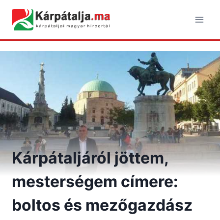
Skip
to
content
Kárpátaljáról jöttem,
mesterségem címere:
boltos és mezőgazdász