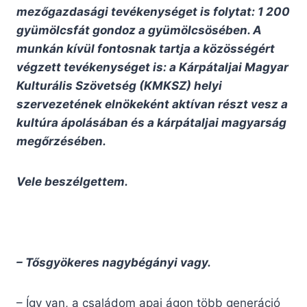
mezőgazdasági tevékenységet is folytat: 1 200
gyümölcsfát gondoz a gyümölcsösében. A
munkán kívül fontosnak tartja a közösségért
végzett tevékenységet is: a Kárpátaljai Magyar
Kulturális Szövetség (KMKSZ) helyi
szervezetének elnökeként aktívan részt vesz a
kultúra ápolásában és a kárpátaljai magyarság
megőrzésében.
Vele beszélgettem.
– Tősgyökeres nagybégányi vagy.
– Így van, a családom apai ágon több generáció