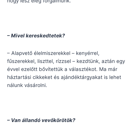
hogy lesz elég forgalmunk.
– Mivel kereskedtetek?
– Alapvető élelmiszerekkel – kenyérrel,
fűszerekkel, liszttel, rízzsel – kezdtünk, aztán egy
évvel ezelőtt bővítettük a választékot. Ma már
háztartási cikkeket és ajándéktárgyakat is lehet
nálunk vásárolni.
– Van állandó vevőkörötök?