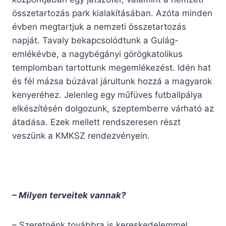
összetartozás park kialakításában. Azóta minden
évben megtartjuk a nemzeti összetartozás
napját. Tavaly bekapcsolódtunk a Gulág-
emlékévbe, a nagybégányi görögkatolikus
templomban tartottunk megemlékezést. Idén hat
és fél mázsa búzával járultunk hozzá a magyarok
kenyeréhez. Jelenleg egy műfüves futballpálya
elkészítésén dolgozunk, szeptemberre várható az
átadása. Ezek mellett rendszeresen részt
veszünk a KMKSZ rendezvényein.
– Milyen terveitek vannak?
– Szeretnénk továbbra is kereskedelemmel