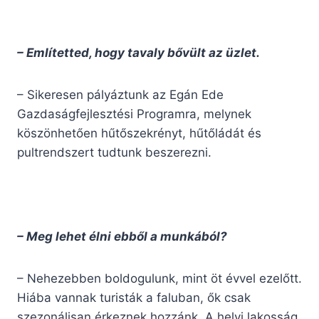
– Említetted, hogy tavaly bővült az üzlet.
– Sikeresen pályáztunk az Egán Ede
Gazdaságfejlesztési Programra, melynek
köszönhetően hűtőszekrényt, hűtőládát és
pultrendszert tudtunk beszerezni.
– Meg lehet élni ebből a munkából?
– Nehezebben boldogulunk, mint öt évvel ezelőtt.
Hiába vannak turisták a faluban, ők csak
szezonálisan érkeznek hozzánk. A helyi lakosság