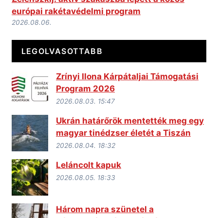
európai rakétavédelmi program
2026.08.06.
LEGOLVASOTTABB
Zrínyi Ilona Kárpátaljai Támogatási
Program 2026
2026.08.03. 15:47
Ukrán határőrök mentették meg egy
magyar tinédzser életét a Tiszán
2026.08.04. 18:32
Leláncolt kapuk
2026.08.05. 18:33
Három napra szünetel a