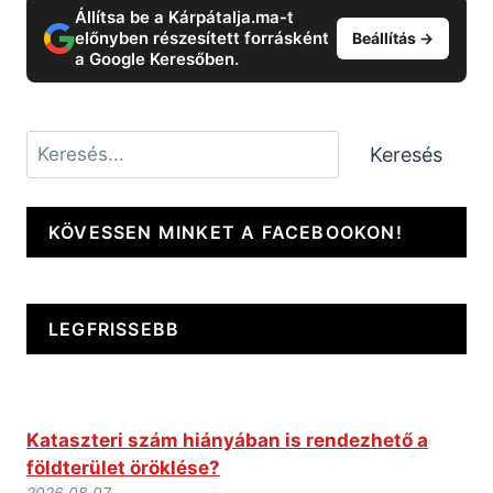
Állítsa be a Kárpátalja.ma-t
előnyben részesített forrásként
Beállítás →
a Google Keresőben.
Keresés
Keresés
KÖVESSEN MINKET A FACEBOOKON!
LEGFRISSEBB
Kataszteri szám hiányában is rendezhető a
földterület öröklése?