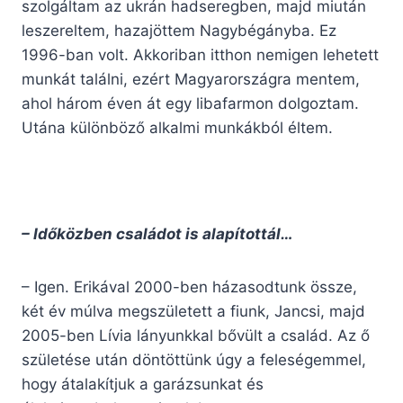
szolgáltam az ukrán hadseregben, majd miután
leszereltem, hazajöttem Nagybégányba. Ez
1996-ban volt. Akkoriban itthon nemigen lehetett
munkát találni, ezért Magyarországra mentem,
ahol három éven át egy libafarmon dolgoztam.
Utána különböző alkalmi munkákból éltem.
– Időközben családot is alapítottál…
– Igen. Erikával 2000-ben házasodtunk össze,
két év múlva megszületett a fiunk, Jancsi, majd
2005-ben Lívia lányunkkal bővült a család. Az ő
születése után döntöttünk úgy a feleségemmel,
hogy átalakítjuk a garázsunkat és