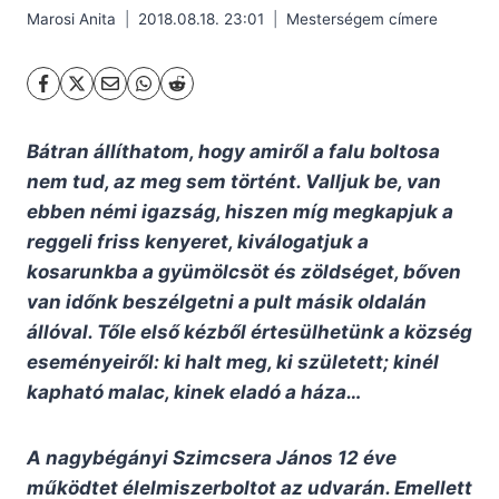
Marosi Anita
2018.08.18. 23:01
Mesterségem címere
Bátran állíthatom, hogy amiről a falu boltosa
nem tud, az meg sem történt. Valljuk be, van
ebben némi igazság, hiszen míg megkapjuk a
reggeli friss kenyeret, kiválogatjuk a
kosarunkba a gyümölcsöt és zöldséget, bőven
van időnk beszélgetni a pult másik oldalán
állóval. Tőle első kézből értesülhetünk a község
eseményeiről: ki halt meg, ki született; kinél
kapható malac, kinek eladó a háza…
A nagybégányi Szimcsera János 12 éve
működtet élelmiszerboltot az udvarán. Emellett