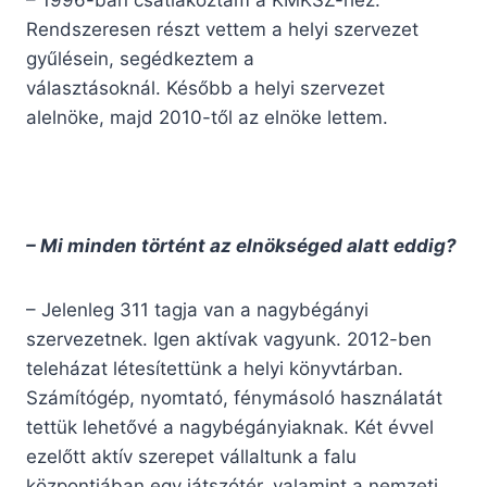
– 1996-ban csatlakoztam a KMKSZ-hez.
Rendszeresen részt vettem a helyi szervezet
gyűlésein, segédkeztem a
választásoknál. Később a helyi szervezet
alelnöke, majd 2010-től az elnöke lettem.
– Mi minden történt az elnökséged alatt eddig?
– Jelenleg 311 tagja van a nagybégányi
szervezetnek. Igen aktívak vagyunk. 2012-ben
teleházat létesítettünk a helyi könyvtárban.
Számítógép, nyomtató, fénymásoló használatát
tettük lehetővé a nagybégányiaknak. Két évvel
ezelőtt aktív szerepet vállaltunk a falu
központjában egy játszótér, valamint a nemzeti