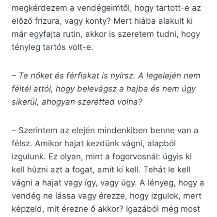
megkérdezem a vendégeimtől, hogy tartott-e az
előző frizura, vagy konty? Mert hiába alakult ki
már egyfajta rutin, akkor is szeretem tudni, hogy
tényleg tartós volt-e.
– Te nőket és férfiakat is nyírsz. A legelején nem
féltél attól, hogy belevágsz a hajba és nem úgy
sikerül, ahogyan szeretted volna?
– Szerintem az elején mindenkiben benne van a
félsz. Amikor hajat kezdünk vágni, alapból
izgulunk. Ez olyan, mint a fogorvosnál: úgyis ki
kell húzni azt a fogat, amit ki kell. Tehát le kell
vágni a hajat vagy így, vagy úgy. A lényeg, hogy a
vendég ne lássa vagy érezze, hogy izgulok, mert
képzeld, mit érezne ő akkor? Igazából még most