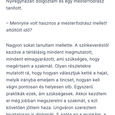
Nyíregyházán dolgoztam és egy mesterfodrász
tanított.
– Mennyire volt hasznos a mesterfodrász mellett
eltöltött idő?
Nagyon sokat tanultam mellette. A színkeveréstől
kezdve a térlátásig mindent megmutatott,
mindent elmagyarázott, ami szükséges, hogy
megértsem a szakmát. Olyan részletekre
mutatott rá, hogy hogyan választjuk ketté a hajat,
melyik irányba emeljem a tincset, hogyan kell
vágni pontosan és helyesen stb. Egyszerű
praktikák ezek, ám szükségesek. Akkor kezdtem
el még jobban megszeretni a szakmát, s ezt
követően jöttem haza. Ungváron szereztem
hivatalosan is diplomát. S azóta ez a munkám, a