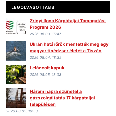
LEGOLVASOTTABB
Zrínyi Ilona Kárpátaljai Támogatási
Program 2026
2026.08.03. 15:47
Ukrán határőrök mentették meg egy
magyar tinédzser életét a Tiszán
2026.08.04. 18:32
Leláncolt kapuk
2026.08.05. 18:33
Három napra szünetel a
gázszolgáltatás 17 kárpátaljai
településen
2026.08.02. 19:38