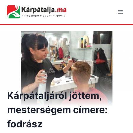
Skip
to
content
Kárpátaljáról jöttem,
mesterségem címere:
fodrász