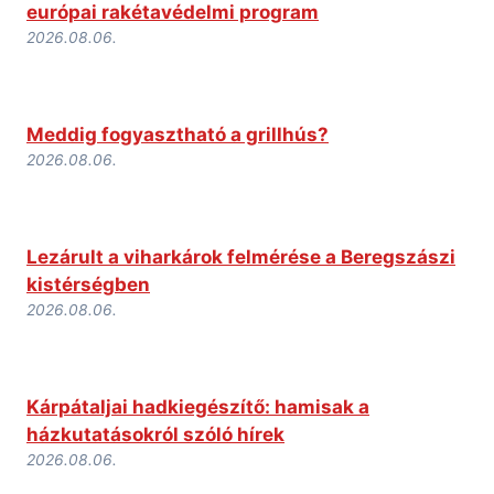
európai rakétavédelmi program
2026.08.06.
Meddig fogyasztható a grillhús?
2026.08.06.
Lezárult a viharkárok felmérése a Beregszászi
kistérségben
2026.08.06.
Kárpátaljai hadkiegészítő: hamisak a
házkutatásokról szóló hírek
2026.08.06.