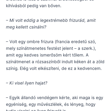
kihívásból pedig van bőven.
– Mi volt eddig a legextrémebb frizurád, amit
meg kellett csinálni?
– Volt egy ombre frizura (francia eredetű szó,
mely színátmenetes festést jelent – a szerk.),
amit egy kedves ismerősöm kért tőlem. A
színátmenet a rózsaszínből indult kéken át a zöld
színig. Elég volt elkészíteni, de ez a kedvencem.
– Ki visel ilyen hajat?
– Egyik állandó vendégem kérte, aki maga is egy
egyéniség, egy művészlélek, és lényeg, hogy
tudja viselni az ilyen frizurát is.