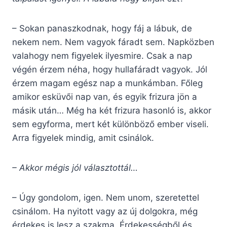
– Sokan panaszkodnak, hogy fáj a lábuk, de
nekem nem. Nem vagyok fáradt sem. Napközben
valahogy nem figyelek ilyesmire. Csak a nap
végén érzem néha, hogy hullafáradt vagyok. Jól
érzem magam egész nap a munkámban. Főleg
amikor esküvői nap van, és egyik frizura jön a
másik után… Még ha két frizura hasonló is, akkor
sem egyforma, mert két különböző ember viseli.
Arra figyelek mindig, amit csinálok.
– Akkor mégis jól választottál…
– Úgy gondolom, igen. Nem unom, szeretettel
csinálom. Ha nyitott vagy az új dolgokra, még
érdekes is lesz a szakma. Érdekességből és