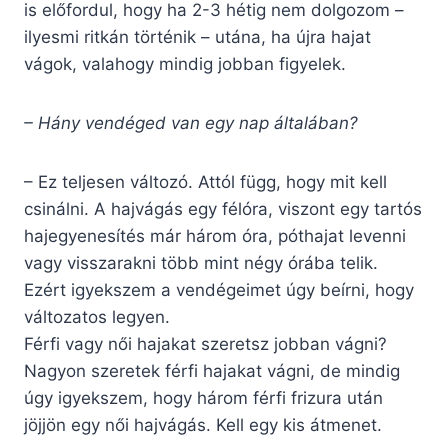
is előfordul, hogy ha 2-3 hétig nem dolgozom –
ilyesmi ritkán történik – utána, ha újra hajat
vágok, valahogy mindig jobban figyelek.
– Hány vendéged van egy nap általában?
– Ez teljesen változó. Attól függ, hogy mit kell
csinálni. A hajvágás egy félóra, viszont egy tartós
hajegyenesítés már három óra, póthajat levenni
vagy visszarakni több mint négy órába telik.
Ezért igyekszem a vendégeimet úgy beírni, hogy
változatos legyen.
Férfi vagy női hajakat szeretsz jobban vágni?
Nagyon szeretek férfi hajakat vágni, de mindig
úgy igyekszem, hogy három férfi frizura után
jöjjön egy női hajvágás. Kell egy kis átmenet.