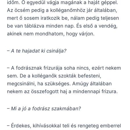
időm. Ő egyedül vágja magának a haját géppel.
Az öcsém pedig a kolléganőmhöz jár általában,
mert ő sosem iratkozik be, nálam pedig teljesen
be van táblázva minden nap. És első a vendég,
akinek nem mondhatom, hogy várjon.
– A te hajadat ki csinálja?
– A fodrásznak frizurája soha nincs, ezért nekem
sem. De a kolléganők szokták befesteni,
megcsinálni, ha szükséges. Amúgy általában
nekem az összefogott haj a mindennapi frizura.
– Mi a jó a fodrász szakmában?
– Érdekes, kihívásokkal teli és rengeteg emberrel