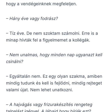
hogy a vendégeinknek megfeleljen.
– Hány éve vagy fodrász?
– Tíz éve. De nem szoktam számolni. Erre is a
minap hívták fel a figyelmemet a kollégák.
– Nem unalmas, hogy minden nap ugyanazt kell
csinálni?
– Egyáltalán nem. Ez egy olyan szakma, amiben
mindig tudunk és kell is fejlődni, mindig rejteget
valami újat. Nem lehet unatkozni.
–
A hajvágás vagy frizurakészítés rengeteg
talpalást igényel. A lábaid hogy bírják ezt?