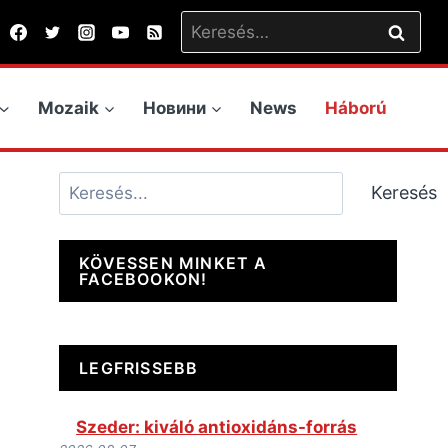
Keresés:
Mozaik
Новини
News
Háború
Keresés
Keresés
KÖVESSEN MINKET A
FACEBOOKON!
LEGFRISSEBB
Szeder: kiváló antioxidáns-forrás