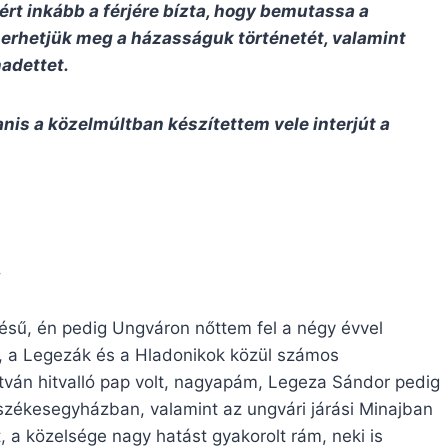
zért inkább a férjére bízta, hogy bemutassa a
merhetjük meg a házasságuk történetét, valamint
adettet.
nis a közelmúltban készítettem vele interjút a
.
tésű, én pedig Ungváron nőttem fel a négy évvel
 a Legezák és a Hladonikok közül számos
stván hitvalló pap volt, nagyapám, Legeza Sándor pedig
 székesegyházban, valamint az ungvári járási Minajban
 a közelsége nagy hatást gyakorolt rám, neki is