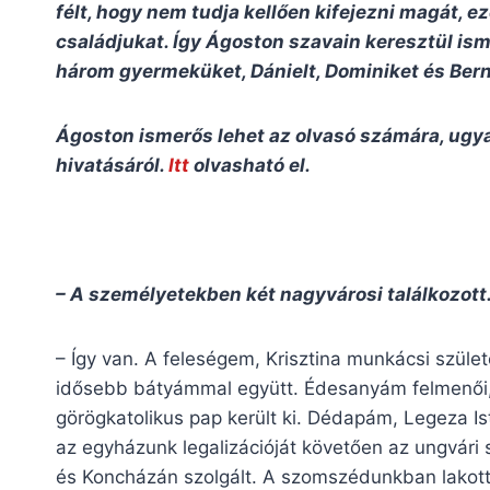
félt, hogy nem tudja kellően kifejezni magát, e
családjukat. Így Ágoston szavain keresztül is
három gyermeküket, Dánielt, Dominiket és Bern
Ágoston ismerős lehet az olvasó számára, ugya
hivatásáról.
Itt
olvasható el.
– A személyetekben két nagyvárosi találkozott
– Így van. A feleségem, Krisztina munkácsi szüle
idősebb bátyámmal együtt. Édesanyám felmenői,
görögkatolikus pap került ki. Dédapám, Legeza I
az egyházunk legalizációját követően az ungvári
és Koncházán szolgált. A szomszédunkban lakott,