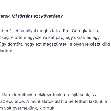
tatok. Mi történt ezt követően?
er 1-jei hatállyal megbíztak a Ráti Görögkatolikus
sség, előttem egyszerre két pap, egy ukrán és egy
gy döntött, hogy ezt megszünteti, s olyan lelkészt küld
ladatait.
 Rátra kerültünk, nekikezdtünk a felújításnak, s a
az épületbe. A munkálatok alatt albérletben laktunk a
m volt gyermekünk, kibírtuk.