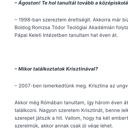
– Ágoston! Te hol tanultál tovább a középiskol
– 1998-ban szereztem érettségit. Akkorra már bi
Boldog Romzsa Tódor Teológiai Akadémián folyt
Pápai Keleti Intézetben tanultam hat éven át.
– Mikor találkoztatok Krisztinával?
– 2007-ben ismerkedtünk meg. Krisztina az ungvá
Akkor még Rómában tanultam, így három éven át s
találkozni. Nagyon szeretem Krisztinát, benne lel
szerepet játszik a hit. Vallom, hogy ha két embert
szerelmük, akkor annak csak jó vége lehet.