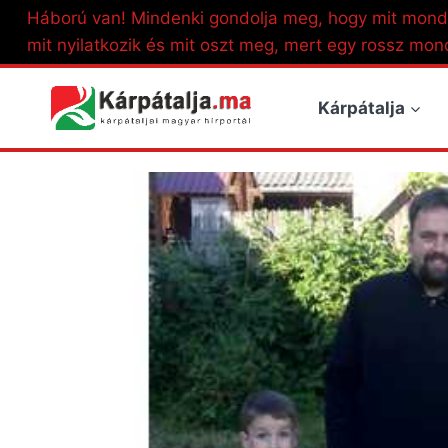
Skip
Háború van! Mindenki gondolja meg, hogy mit mond
to
mit nyilatkozik és mit oszt meg, mert egy rossz mon
content
Kárpátalja