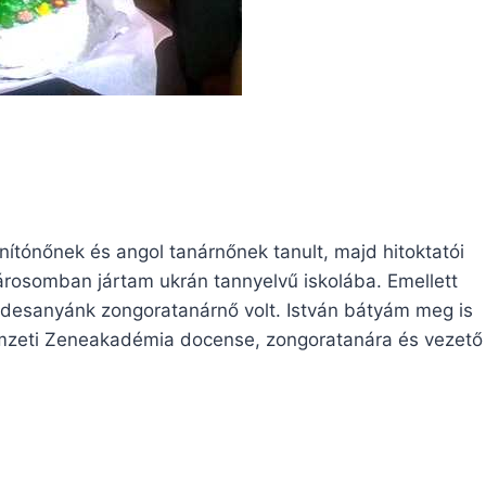
n
ítónőnek és angol tanárnőnek tanult, majd hitoktatói
rosomban jártam ukrán tannyelvű iskolába. Emellett
 Édesanyánk zongoratanárnő volt. István bátyám meg is
emzeti Zeneakadémia docense, zongoratanára és vezető