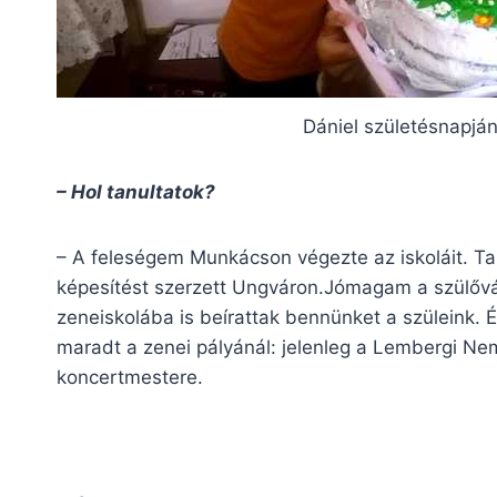
Dániel születésnapjá
– Hol tanultatok?
– A feleségem Munkácson végezte az iskoláit. Tan
képesítést szerzett Ungváron.Jómagam a szülővá
zeneiskolába is beírattak bennünket a szüleink.
maradt a zenei pályánál: jelenleg a Lembergi N
koncertmestere.