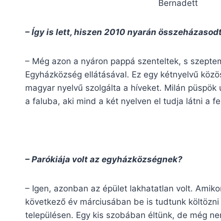
Bernadett
– Így is lett, hiszen 2010 nyarán összeházasod
– Még azon a nyáron pappá szenteltek, s szeptemb
Egyházközség ellátásával. Ez egy kétnyelvű közö
magyar nyelvű szolgálta a híveket. Milán püspök ú
a faluba, aki mind a két nyelven el tudja látni a fe
– Parókiája volt az egyházközségnek?
– Igen, azonban az épület lakhatatlan volt. Amikor
következő év márciusában be is tudtunk költözni 
településen. Egy kis szobában éltünk, de még ne