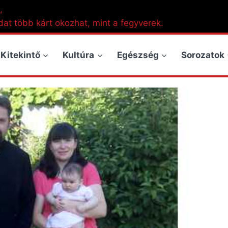
,
dat több kárt okozhat, mint a fegyverek.
Kitekintő
Kultúra
Egészség
Sorozatok