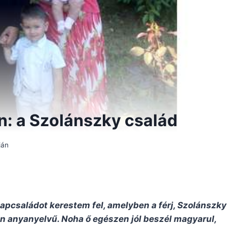
n: a Szolánszky család
ján
papcsaládot kerestem fel, amelyben a férj, Szolánszky
án anyanyelvű. Noha ő egészen jól beszél magyarul,