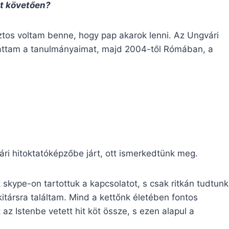
át követően?
ztos voltam benne, hogy pap akarok lenni. Az Ungvári
attam a tanulmányaimat, majd 2004-től Rómában, a
ri hitoktatóképzőbe járt, ott ismerkedtünk meg.
kype-on tartottuk a kapcsolatot, s csak ritkán tudtunk
kitársra találtam. Mind a kettőnk életében fontos
 az Istenbe vetett hit köt össze, s ezen alapul a