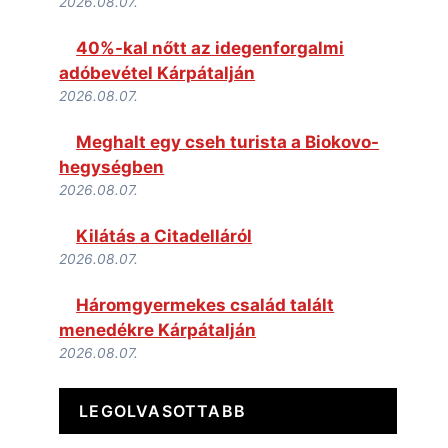
2026.08.07.
40%-kal nőtt az idegenforgalmi
adóbevétel Kárpátalján
2026.08.07.
Meghalt egy cseh turista a Biokovo-
hegységben
2026.08.07.
Kilátás a Citadelláról
2026.08.07.
Háromgyermekes család talált
menedékre Kárpátalján
2026.08.07.
LEGOLVASOTTABB