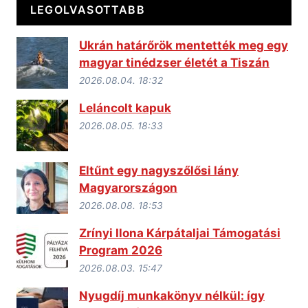
LEGOLVASOTTABB
Ukrán határőrök mentették meg egy
magyar tinédzser életét a Tiszán
2026.08.04. 18:32
Leláncolt kapuk
2026.08.05. 18:33
Eltűnt egy nagyszőlősi lány
Magyarországon
2026.08.08. 18:53
Zrínyi Ilona Kárpátaljai Támogatási
Program 2026
2026.08.03. 15:47
Nyugdíj munkakönyv nélkül: így