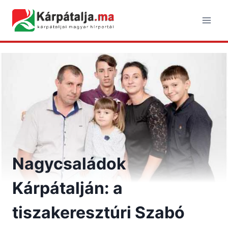
Skip
to
content
Nagycsaládok
Kárpátalján: a
tiszakeresztúri Szabó