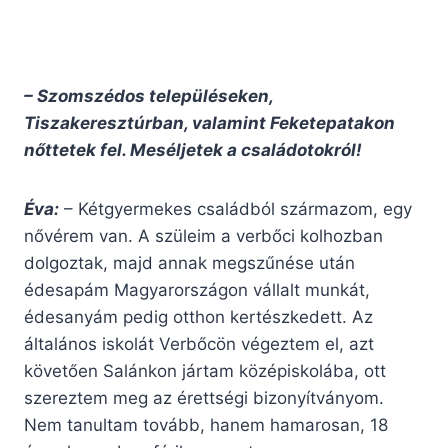
– Szomszédos településeken,
Tiszakeresztúrban, valamint Feketepatakon
nőttetek fel. Meséljetek a családotokról!
Éva:
– Kétgyermekes családból származom, egy
nővérem van. A szüleim a verbőci kolhozban
dolgoztak, majd annak megszűnése után
édesapám Magyarországon vállalt munkát,
édesanyám pedig otthon kertészkedett. Az
általános iskolát Verbőcön végeztem el, azt
követően Salánkon jártam középiskolába, ott
szereztem meg az érettségi bizonyítványom.
Nem tanultam tovább, hanem hamarosan, 18