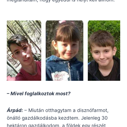
– Mivel foglalkoztok most?
Árpád:
– Miután otthagytam a disznófarmot,
önálló gazdálkodásba kezdtem. Jelenleg 30
hektáron gazdálkodom, a földek egy részét