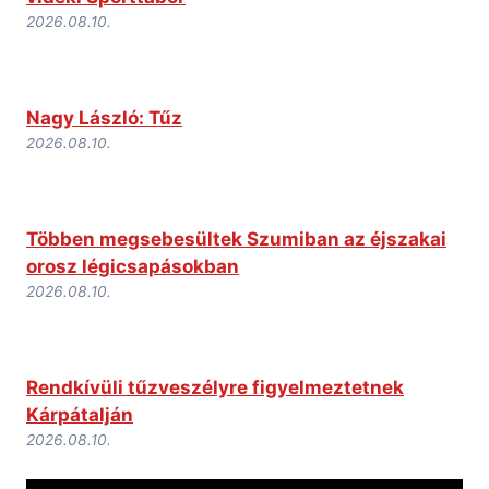
2026.08.10.
Nagy László: Tűz
2026.08.10.
Többen megsebesültek Szumiban az éjszakai
orosz légicsapásokban
2026.08.10.
Rendkívüli tűzveszélyre figyelmeztetnek
Kárpátalján
2026.08.10.