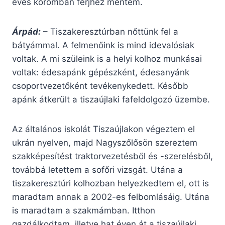
éves koromban férjhez mentem.
Árpád:
– Tiszakeresztúrban nőttünk fel a
bátyámmal. A felmenőink is mind idevalósiak
voltak. A mi szüleink is a helyi kolhoz munkásai
voltak: édesapánk gépészként, édesanyánk
csoportvezetőként tevékenykedett. Később
apánk átkerült a tiszaújlaki fafeldolgozó üzembe.
Az általános iskolát Tiszaújlakon végeztem el
ukrán nyelven, majd Nagyszőlősön szereztem
szakképesítést traktorvezetésből és -szerelésből,
továbbá letettem a sofőri vizsgát. Utána a
tiszakeresztúri kolhozban helyezkedtem el, ott is
maradtam annak a 2002-es felbomlásáig. Utána
is maradtam a szakmámban. Itthon
gazdálkodtam, illetve hat éven át a tiszaújlaki