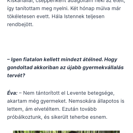
Kiskanállal, cseppenként adagoltam neki az ételt,
így tanítottam meg nyelni. Két hónap múlva már
tökéletesen evett. Hála Istennek teljesen
rendbejött.
– Igen fiatalon kellett mindezt átélned. Hogy
gondoltad akkoriban az újabb gyermekvállalás
tervét?
Éva:
– Nem tántorított el Levente betegsége,
akartam még gyermeket. Nemsokára állapotos is
lettem, ám elvetéltem. Ezután tovább
próbálkoztunk, és sikerült teherbe esnem.