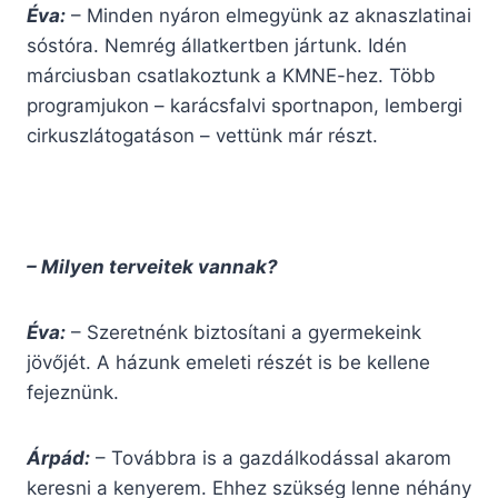
Éva:
– Minden nyáron elmegyünk az aknaszlatinai
sóstóra. Nemrég állatkertben jártunk. Idén
márciusban csatlakoztunk a KMNE-hez. Több
programjukon – karácsfalvi sportnapon, lembergi
cirkuszlátogatáson – vettünk már részt.
– Milyen terveitek vannak?
Éva:
– Szeretnénk biztosítani a gyermekeink
jövőjét. A házunk emeleti részét is be kellene
fejeznünk.
Árpád:
– Továbbra is a gazdálkodással akarom
keresni a kenyerem. Ehhez szükség lenne néhány