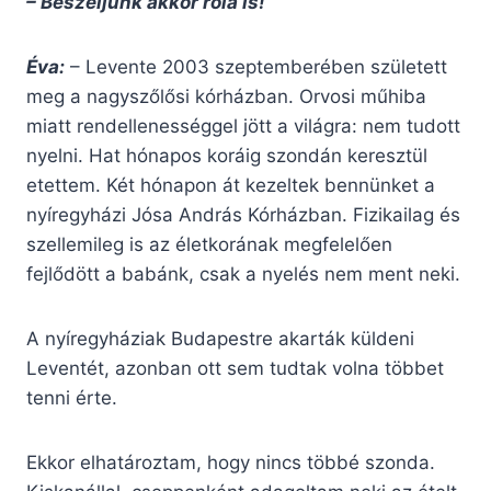
– Beszéljünk akkor róla is!
Éva:
– Levente 2003 szeptemberében született
meg a nagyszőlősi kórházban. Orvosi műhiba
miatt rendellenességgel jött a világra: nem tudott
nyelni. Hat hónapos koráig szondán keresztül
etettem. Két hónapon át kezeltek bennünket a
nyíregyházi Jósa András Kórházban. Fizikailag és
szellemileg is az életkorának megfelelően
fejlődött a babánk, csak a nyelés nem ment neki.
A nyíregyháziak Budapestre akarták küldeni
Leventét, azonban ott sem tudtak volna többet
tenni érte.
Ekkor elhatároztam, hogy nincs többé szonda.