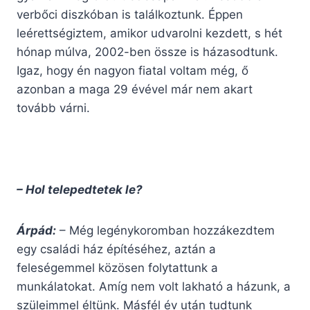
verbőci diszkóban is találkoztunk. Éppen
leérettségiztem, amikor udvarolni kezdett, s hét
hónap múlva, 2002-ben össze is házasodtunk.
Igaz, hogy én nagyon fiatal voltam még, ő
azonban a maga 29 évével már nem akart
tovább várni.
– Hol telepedtetek le?
Árpád:
– Még legénykoromban hozzákezdtem
egy családi ház építéséhez, aztán a
feleségemmel közösen folytattunk a
munkálatokat. Amíg nem volt lakható a házunk, a
szüleimmel éltünk. Másfél év után tudtunk