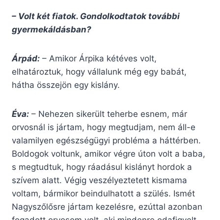
– Volt két fiatok. Gondolkodtatok további
gyermekáldásban?
Árpád:
– Amikor Árpika kétéves volt,
elhatároztuk, hogy vállalunk még egy babát,
hátha összejön egy kislány.
Éva:
– Nehezen sikerült teherbe esnem, már
orvosnál is jártam, hogy megtudjam, nem áll-e
valamilyen egészségügyi probléma a háttérben.
Boldogok voltunk, amikor végre úton volt a baba,
s megtudtuk, hogy ráadásul kislányt hordok a
szívem alatt. Végig veszélyeztetett kismama
voltam, bármikor beindulhatott a szülés. Ismét
Nagyszőlősre jártam kezelésre, ezúttal azonban
fogadott orvosom volt, aki mindenre odafigyelt.