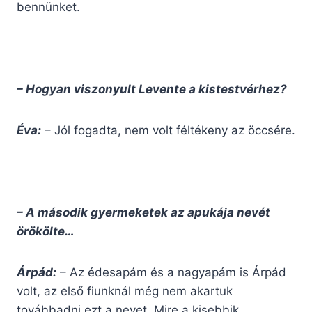
bennünket.
– Hogyan viszonyult Levente a kistestvérhez?
Éva:
– Jól fogadta, nem volt féltékeny az öccsére.
– A második gyermeketek az apukája nevét
örökölte…
Árpád:
– Az édesapám és a nagyapám is Árpád
volt, az első fiunknál még nem akartuk
továbbadni ezt a nevet. Mire a kisebbik