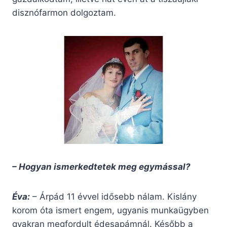
disznófarmon dolgoztam.
– Hogyan ismerkedtetek meg egymással?
Éva:
– Árpád 11 évvel idősebb nálam. Kislány
korom óta ismert engem, ugyanis munkaügyben
gyakran megfordult édesapámnál. Később a