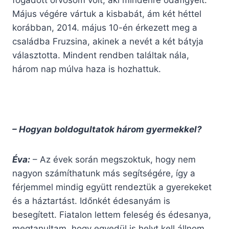
Május végére vártuk a kisbabát, ám két héttel
korábban, 2014. május 10-én érkezett meg a
családba Fruzsina, akinek a nevét a két bátyja
választotta. Mindent rendben találtak nála,
három nap múlva haza is hozhattuk.
– Hogyan boldogultatok három gyermekkel?
Éva:
– Az évek során megszoktuk, hogy nem
nagyon számíthatunk más segítségére, így a
férjemmel mindig együtt rendeztük a gyerekeket
és a háztartást. Időnkét édesanyám is
besegített. Fiatalon lettem feleség és édesanya,
megtanultam, hogy egyedül is helyt kell állnom.