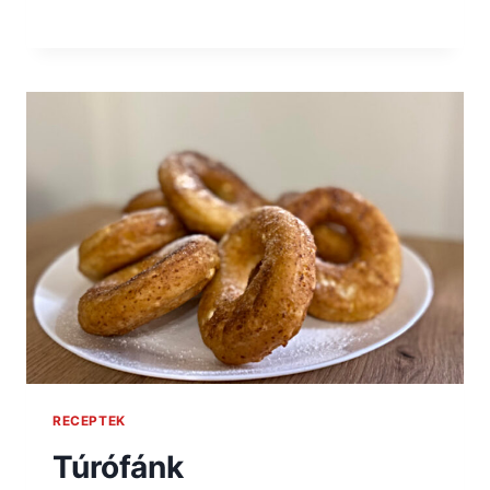
RECEPTEK
Túrófánk