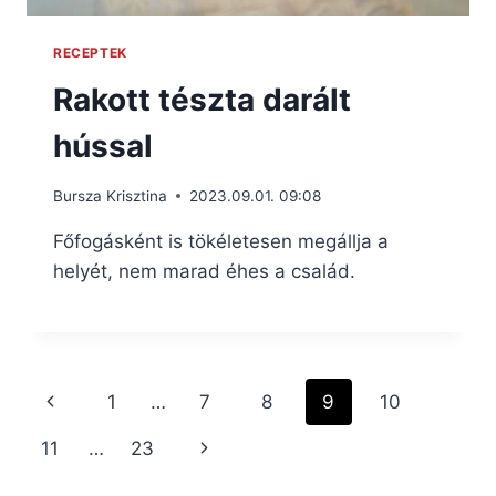
RECEPTEK
Rakott tészta darált
hússal
Bursza Krisztina
2023.09.01. 09:08
Főfogásként is tökéletesen megállja a
helyét, nem marad éhes a család.
Page
Previous
1
…
7
8
9
10
navigation
Page
Next
11
…
23
Page