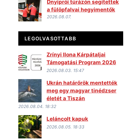
Dnyiprói túrázón segítettek
a fülöpfalvai hegyimentők
2026.08.07.
LEGOLVASOTTABB
Zrínyi Ilona Kárpátaljai
Támogatási Program 2026
2026.08.03. 15:47
Ukrán határőrök mentették
meg egy magyar tinédzser
életét a Tiszán
2026.08.04. 18:32
Leláncolt kapuk
2026.08.05. 18:33