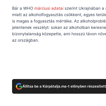
Bár a WHO
márciusi adatai
szerint Ukrajnában a 
miatt az alkoholfogyasztás csökkent, egyes terül
is magas a fogyasztás mértéke. Az alkoholprob
jelentenek veszélyt: sokan az alkoholban keresn
bizonytalanság közepette, ami hosszú távon nö
az országban​.
Állítsa be a Kárpátalja.ma-t előnyben részesítet