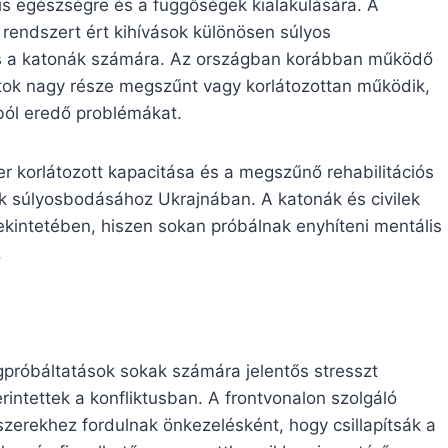
is egészségre és a függőségek kialakulására. A
 rendszert ért kihívások különösen súlyos
 és a katonák számára. Az országban korábban működő
ntok nagy része megszűnt vagy korlátozottan működik,
ból eredő problémákat.
r korlátozott kapacitása és a megszűnő rehabilitációs
k súlyosbodásához Ukrajnában. A katonák és civilek
kintetében, hiszen sokan próbálnak enyhíteni mentális
.
egpróbáltatások sokak számára jelentős stresszt
rintettek a konfliktusban. A frontvonalon szolgáló
zerekhez fordulnak önkezelésként, hogy csillapítsák a