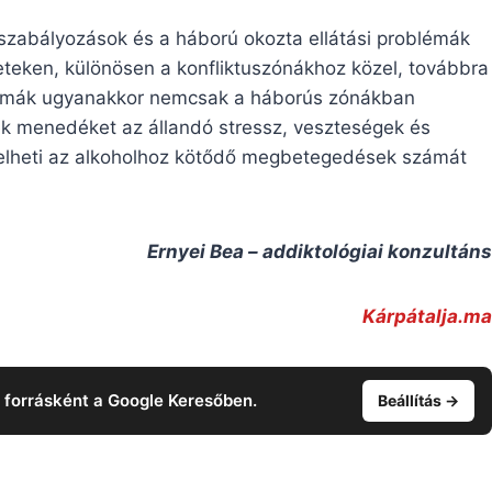
szabályozások és a háború okozta ellátási problémák
eteken, különösen a konfliktuszónákhoz közel, továbbra
lémák ugyanakkor nemcsak a háborús zónákban
ek menedéket az állandó stressz, veszteségek és
velheti az alkoholhoz kötődő megbetegedések számát
Ernyei Bea – addiktológiai konzultáns
Kárpátalja.ma
t forrásként a Google Keresőben.
Beállítás →