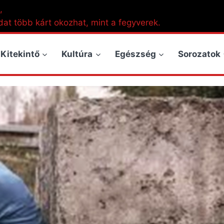
,
dat több kárt okozhat, mint a fegyverek.
Kitekintő
Kultúra
Egészség
Sorozatok