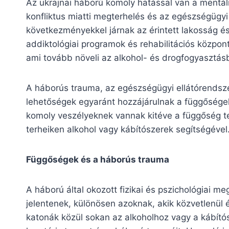
Az ukrajnai háború komoly hatással van a mentál
konfliktus miatti megterhelés és az egészségügyi
következményekkel járnak az érintett lakosság
addiktológiai programok és rehabilitációs közpo
ami tovább növeli az alkohol- és drogfogyasztás
A háborús trauma, az egészségügyi ellátórendsze
lehetőségek egyaránt hozzájárulnak a függősége
komoly veszélyeknek vannak kitéve a függőség te
terheiken alkohol vagy kábítószerek segítségével
Függőségek és a háborús trauma
A háború által okozott fizikai és pszichológiai m
jelentenek, különösen azoknak, akik közvetlenül é
katonák közül sokan az alkoholhoz vagy a kábítós