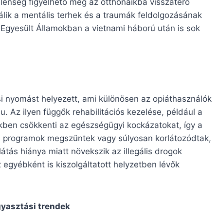
jelenség figyelhető meg az otthonaikba visszatérő
álik a mentális terhek és a traumák feldolgozásának
 Egyesült Államokban a vietnami háború után is sok
i nyomást helyezett, ami különösen az opiáthasználók
. Az ilyen függők rehabilitációs kezelése, például a
kben csökkenti az egészségügyi kockázatokat, így a
 a programok megszűntek vagy súlyosan korlátozódtak,
átás hiánya miatt növekszik az illegális drogok
egyébként is kiszolgáltatott helyzetben lévők
gyasztási trendek