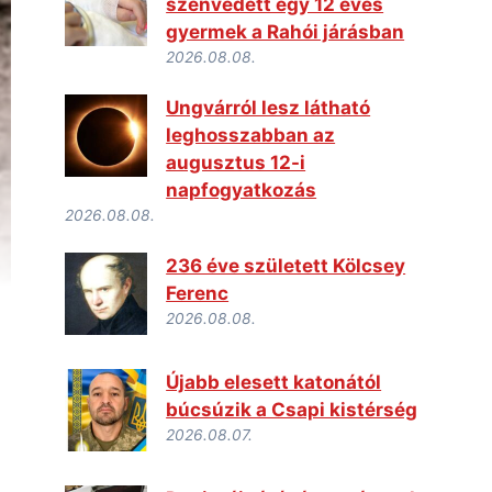
szenvedett egy 12 éves
gyermek a Rahói járásban
2026.08.08.
Ungvárról lesz látható
leghosszabban az
augusztus 12-i
napfogyatkozás
2026.08.08.
236 éve született Kölcsey
Ferenc
2026.08.08.
Újabb elesett katonától
búcsúzik a Csapi kistérség
2026.08.07.