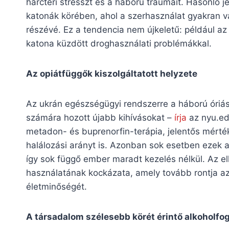
harctéri stresszt és a háború traumáit. Hasonló 
katonák körében, ahol a szerhasználat gyakran v
részévé. Ez a tendencia nem újkeletű: például az
katona küzdött droghasználati problémákkal​.
Az opiátfüggők kiszolgáltatott helyzete
Az ukrán egészségügyi rendszerre a háború óriás
számára hozott újabb kihívásokat –
írja
az nyu.edu
metadon- és buprenorfin-terápia, jelentős mérté
halálozási arányt is. Azonban sok esetben ezek
így sok függő ember maradt kezelés nélkül. Az ell
használatának kockázata, amely tovább rontja az 
életminőségét​.
A társadalom szélesebb körét érintő alkoholfo