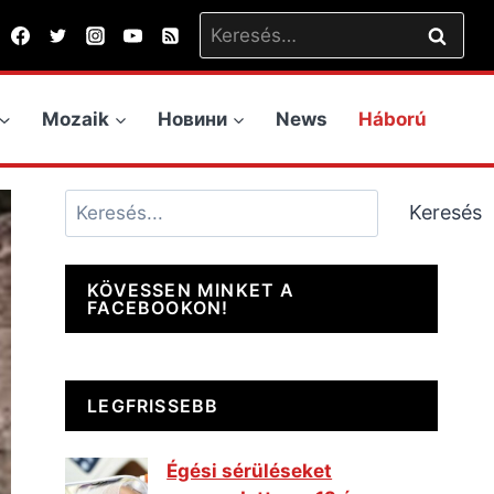
Keresés:
Mozaik
Новини
News
Háború
Keresés
Keresés
KÖVESSEN MINKET A
FACEBOOKON!
LEGFRISSEBB
Égési sérüléseket