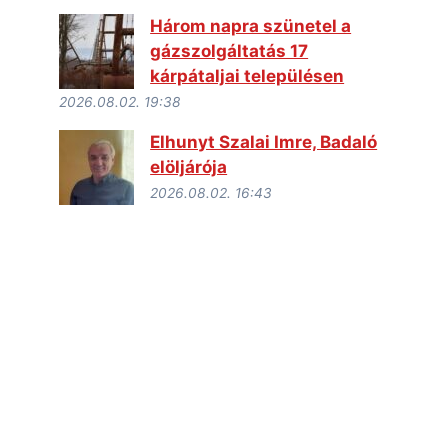
Három napra szünetel a
gázszolgáltatás 17
kárpátaljai településen
2026.08.02. 19:38
Elhunyt Szalai Imre, Badaló
elöljárója
2026.08.02. 16:43