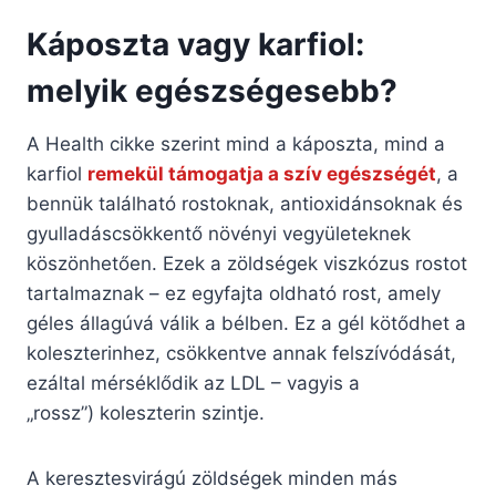
Káposzta vagy karfiol:
melyik egészségesebb?
A Health cikke szerint mind a káposzta, mind a
karfiol
remekül támogatja a szív egészségét
, a
bennük található rostoknak, antioxidánsoknak és
gyulladáscsökkentő növényi vegyületeknek
köszönhetően. Ezek a zöldségek viszkózus rostot
tartalmaznak – ez egyfajta oldható rost, amely
géles állagúvá válik a bélben. Ez a gél kötődhet a
koleszterinhez, csökkentve annak felszívódását,
ezáltal mérséklődik az LDL – vagyis a
„rossz”) koleszterin szintje.
A keresztesvirágú zöldségek minden más