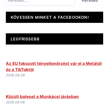
Keresés
KÖVESSEN MINKET A FACEBOOKON!
LEGFRISSEBB
Az EU fokozott tényellenőrzést vár el a Metától
és a TikToktól
2026.08.08.
Közúti baleset a Munkácsi járásban
2026.08.08.