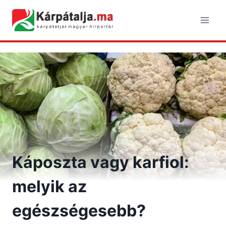
Skip
to
content
Káposzta vagy karfiol:
melyik az
egészségesebb?