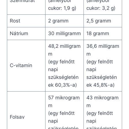
Szénhidrát
(amelyből
(amelyből
cukor: 1,9 g)
cukor: 3,2 g)
Rost
2 gramm
2,5 gramm
Nátrium
30 milligramm
18 gramm
48,2 milligram
36,6 milligram
m
m
(egy felnőtt
(egy felnőtt
C-vitamin
napi
napi
szükségletén
szükségletén
ek 60,3%-a)
ek 45,8%-a)
57 mikrogram
43 mikrogram
m
m
(egy felnőtt
(egy felnőtt
Folsav
napi
napi
szükségletén
szükségletén