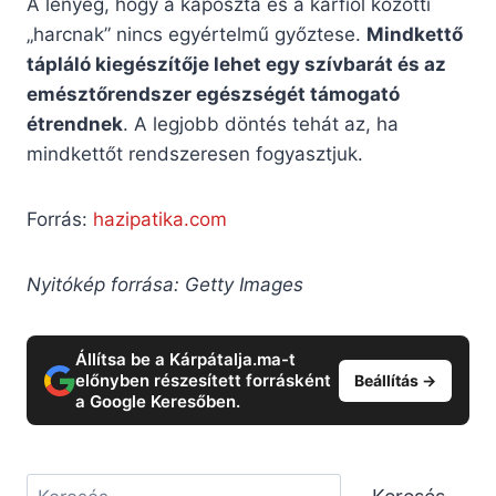
A lényeg, hogy a káposzta és a karfiol közötti
„harcnak” nincs egyértelmű győztese.
Mindkettő
tápláló kiegészítője lehet egy szívbarát és az
emésztőrendszer egészségét támogató
étrendnek
. A legjobb döntés tehát az, ha
mindkettőt rendszeresen fogyasztjuk.
Forrás:
hazipatika.com
Nyitókép forrása: Getty Images
Állítsa be a Kárpátalja.ma-t
előnyben részesített forrásként
Beállítás →
a Google Keresőben.
Keresés