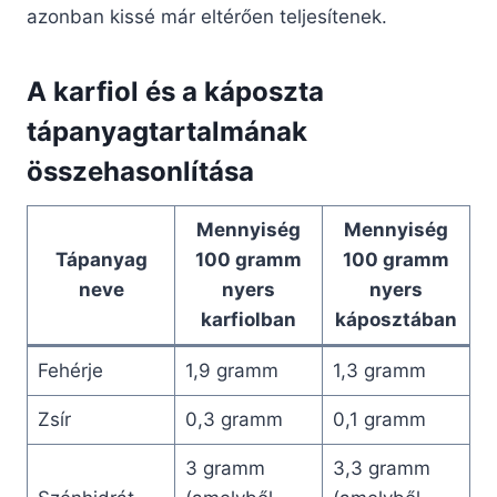
azonban kissé már eltérően teljesítenek.
A karfiol és a káposzta
tápanyagtartalmának
összehasonlítása
Mennyiség
Mennyiség
Tápanyag
100 gramm
100 gramm
neve
nyers
nyers
karfiolban
káposztában
Fehérje
1,9 gramm
1,3 gramm
Zsír
0,3 gramm
0,1 gramm
3 gramm
3,3 gramm