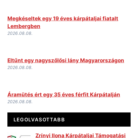
Megkéseltek egy 19 éves kárpátaljai fiatalt
Lembergben
2026.08.08.
Eltűnt egy nagyszőlősi lány Magyarországon
2026.08.08.
Áramütés ért egy 35 éves férfit Kárpátalján
2026.08.08.
LEGOLVASOTTABB
Zrínyi Ilona Kárpátaljai Támogatási