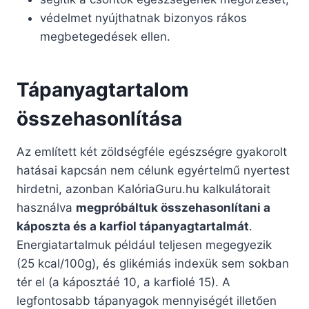
védelmet nyújthatnak bizonyos rákos
megbetegedések ellen.
Tápanyagtartalom
összehasonlítása
Az említett két zöldségféle egészségre gyakorolt
hatásai kapcsán nem célunk egyértelmű nyertest
hirdetni, azonban KalóriaGuru.hu kalkulátorait
használva
megpróbáltuk összehasonlítani a
káposzta és a karfiol tápanyagtartalmát
.
Energiatartalmuk például teljesen megegyezik
(25 kcal/100g), és glikémiás indexük sem sokban
tér el (a káposztáé 10, a karfiolé 15). A
legfontosabb tápanyagok mennyiségét illetően