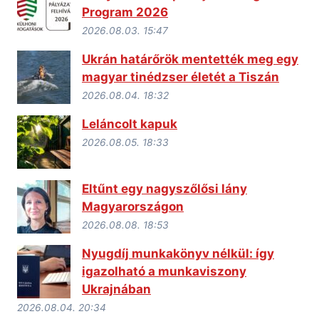
Program 2026
2026.08.03. 15:47
Ukrán határőrök mentették meg egy
magyar tinédzser életét a Tiszán
2026.08.04. 18:32
Leláncolt kapuk
2026.08.05. 18:33
Eltűnt egy nagyszőlősi lány
Magyarországon
2026.08.08. 18:53
Nyugdíj munkakönyv nélkül: így
igazolható a munkaviszony
Ukrajnában
2026.08.04. 20:34