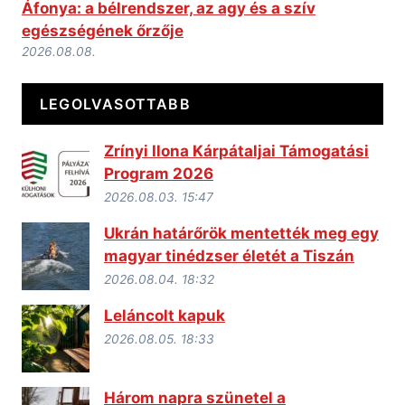
Áfonya: a bélrendszer, az agy és a szív
egészségének őrzője
2026.08.08.
LEGOLVASOTTABB
Zrínyi Ilona Kárpátaljai Támogatási
Program 2026
2026.08.03. 15:47
Ukrán határőrök mentették meg egy
magyar tinédzser életét a Tiszán
2026.08.04. 18:32
Leláncolt kapuk
2026.08.05. 18:33
Három napra szünetel a