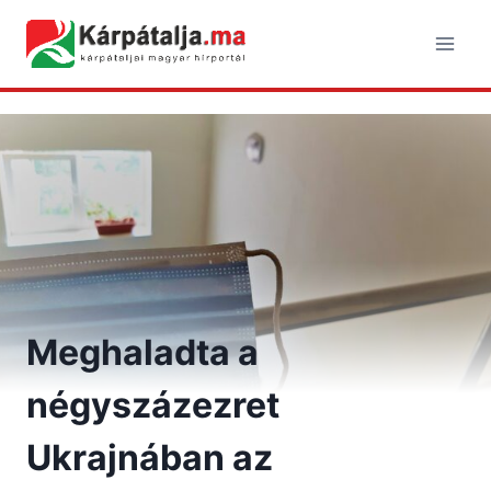
Skip
to
content
Meghaladta a
négyszázezret
Ukrajnában az