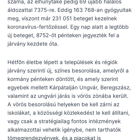
száma, az elhunytaké pedig 69 újabb halálos
áldozattal 7375-re. Eddig 163 768-an gyógyultak
meg, viszont már 231 051 beteget kezelnek
koronavírus-fertőzéssel. Egy nap alatt a legtöbb
új beteget, 8752-őt pénteken jegyezték fel a
járvány kezdete óta.
Hétfőn életbe lépett a települések és régiók
járvány szerinti új, színes besorolása, amelyről a
kormány pénteken döntött, és amely szerint
egyebek mellett Kárpátalján Ungvár, Beregszász,
valamint az ungvári járás is vörös zónába került.
A vörös besorolású helyeken be kell zárni az
iskolákat, a közösségi közlekedést le kell állítani,
vagy csak a stratégiailag fontos intézmények
alkalmazottai vehetik igénybe, nem tarthatók
tömegrendezvények, és a piacokat is