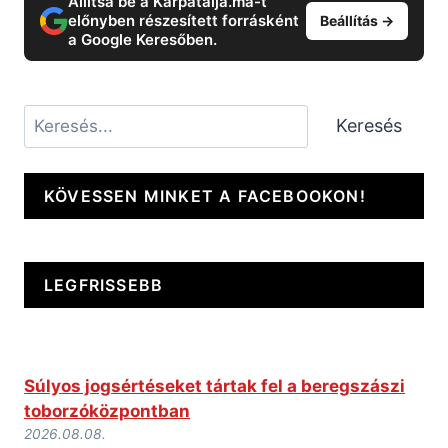
Állítsa be a Kárpátalja.ma-t
előnyben részesített forrásként
Beállítás →
a Google Keresőben.
Keresés
Keresés
KÖVESSEN MINKET A FACEBOOKON!
LEGFRISSEBB
Súlyos jogsértéseket tártak fel a beregszászi
toborzóközpontban
2026.08.08.