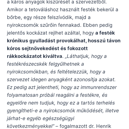
a káros anyagok kiszűrését a szervezetből.
Amikor a tetováláshoz használt festék bekerül a
bőrbe, egy része felszívódik, majd a
nyirokcsomók szűrőin fennakad. Ebben pedig
jelentős kockázat rejlhet azáltal, hogy
a festék
krónikus gyulladást provokálhat, hosszú távon
kóros sejtnövekedést és fokozott
rákkockázatot kiváltva
.
„Láthatjuk, hogy a
festékrészecskék felgyűlhetnek a
nyirokcsomókban, és feltételezzük, hogy a
szervezet idegen anyagként azonosítja azokat.
Ez pedig azt jelentheti, hogy az immunrendszer
folyamatosan próbál reagálni a festékre, és
egyelőre nem tudjuk, hogy ez a tartós terhelés
gyengítheti-e a nyirokcsomók működését, illetve
járhat-e egyéb egészségügyi
következményekkel”
– fogalmazott dr. Henrik