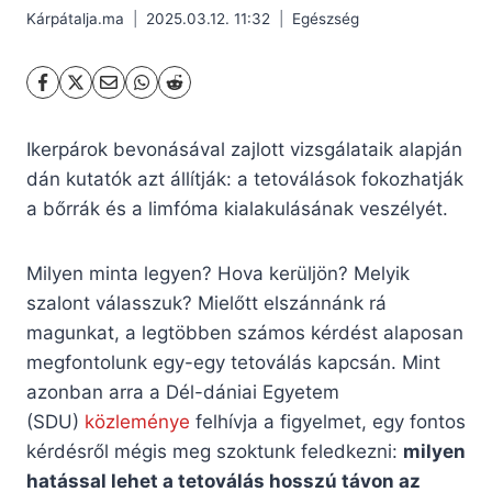
Kárpátalja.ma
2025.03.12. 11:32
Egészség
Ikerpárok bevonásával zajlott vizsgálataik alapján
dán kutatók azt állítják: a tetoválások fokozhatják
a bőrrák és a limfóma kialakulásának veszélyét.
Milyen minta legyen? Hova kerüljön? Melyik
szalont válasszuk? Mielőtt elszánnánk rá
magunkat, a legtöbben számos kérdést alaposan
megfontolunk egy-egy tetoválás kapcsán. Mint
azonban arra a Dél-dániai Egyetem
(SDU)
közleménye
felhívja a figyelmet, egy fontos
kérdésről mégis meg szoktunk feledkezni:
milyen
hatással lehet a tetoválás hosszú távon az