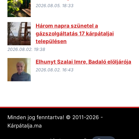
2026.08.05. 18:33
Három napra szünetel a
gázszolgáltatás 17 kárpátaljai
településen
2026.08.02. 19:38
Elhunyt Szalai Imre, Badaló elöljárója
2026.08.02. 16:43
Minden jog fenntartva! © 2011-2026 -
Kárpátalja.ma