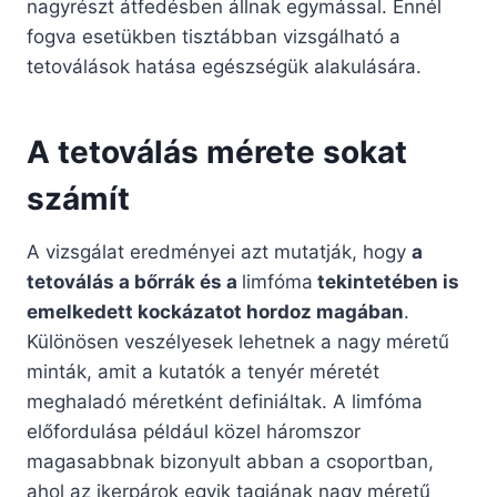
nagyrészt átfedésben állnak egymással. Ennél
fogva esetükben tisztábban vizsgálható a
tetoválások hatása egészségük alakulására.
A tetoválás mérete sokat
számít
A vizsgálat eredményei azt mutatják, hogy
a
tetoválás a bőrrák és a
limfóma
tekintetében is
emelkedett kockázatot hordoz magában
.
Különösen veszélyesek lehetnek a nagy méretű
minták, amit a kutatók a tenyér méretét
meghaladó méretként definiáltak. A limfóma
előfordulása például közel háromszor
magasabbnak bizonyult abban a csoportban,
ahol az ikerpárok egyik tagjának nagy méretű