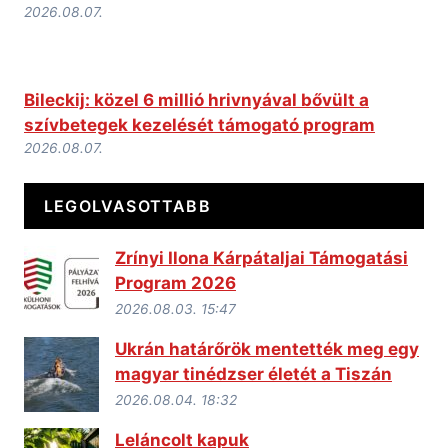
2026.08.07.
Bileckij: közel 6 millió hrivnyával bővült a
szívbetegek kezelését támogató program
2026.08.07.
LEGOLVASOTTABB
Zrínyi Ilona Kárpátaljai Támogatási
Program 2026
2026.08.03. 15:47
Ukrán határőrök mentették meg egy
magyar tinédzser életét a Tiszán
2026.08.04. 18:32
Leláncolt kapuk