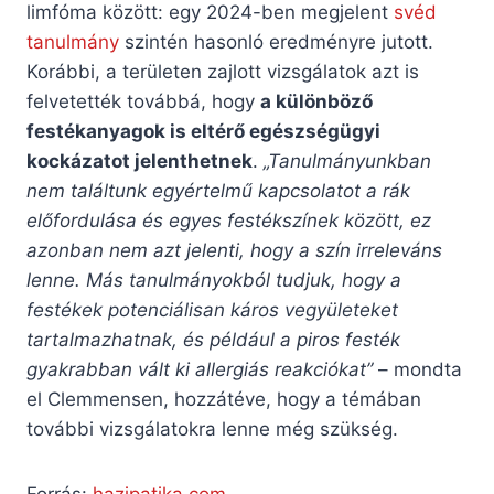
limfóma között: egy 2024-ben megjelent
svéd
tanulmány
szintén hasonló eredményre jutott.
Korábbi, a területen zajlott vizsgálatok azt is
felvetették továbbá, hogy
a különböző
festékanyagok is eltérő egészségügyi
kockázatot jelenthetnek
.
„Tanulmányunkban
nem találtunk egyértelmű kapcsolatot a rák
előfordulása és egyes festékszínek között, ez
azonban nem azt jelenti, hogy a szín irreleváns
lenne. Más tanulmányokból tudjuk, hogy a
festékek potenciálisan káros vegyületeket
tartalmazhatnak, és például a piros festék
gyakrabban vált ki allergiás reakciókat”
– mondta
el Clemmensen, hozzátéve, hogy a témában
további vizsgálatokra lenne még szükség.