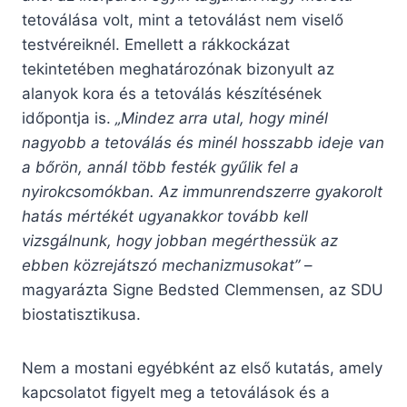
tetoválása volt, mint a tetoválást nem viselő
testvéreiknél. Emellett a rákkockázat
tekintetében meghatározónak bizonyult az
alanyok kora és a tetoválás készítésének
időpontja is.
„Mindez arra utal, hogy minél
nagyobb a tetoválás és minél hosszabb ideje van
a bőrön, annál több festék gyűlik fel a
nyirokcsomókban. Az immunrendszerre gyakorolt
​​hatás mértékét ugyanakkor tovább kell
vizsgálnunk, hogy jobban megérthessük az
ebben közrejátszó mechanizmusokat”
–
magyarázta Signe Bedsted Clemmensen, az SDU
biostatisztikusa.
Nem a mostani egyébként az első kutatás, amely
kapcsolatot figyelt meg a tetoválások és a