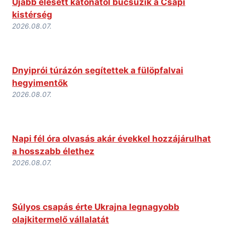
Újabb elesett katonától búcsúzik a Csapi
kistérség
2026.08.07.
Dnyiprói túrázón segítettek a fülöpfalvai
hegyimentők
2026.08.07.
Napi fél óra olvasás akár évekkel hozzájárulhat
a hosszabb élethez
2026.08.07.
Súlyos csapás érte Ukrajna legnagyobb
olajkitermelő vállalatát