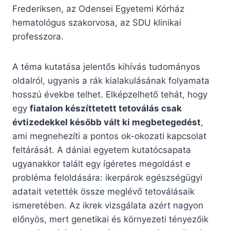
Frederiksen, az Odensei Egyetemi Kórház
hematológus szakorvosa, az SDU klinikai
professzora.
A téma kutatása jelentős kihívás tudományos
oldalról, ugyanis a rák kialakulásának folyamata
hosszú évekbe telhet. Elképzelhető tehát, hogy
egy
fiatalon készíttetett tetoválás csak
évtizedekkel később vált ki megbetegedést
,
ami megnehezíti a pontos ok-okozati kapcsolat
feltárását. A dániai egyetem kutatócsapata
ugyanakkor talált egy ígéretes megoldást e
probléma feloldására: ikerpárok egészségügyi
adatait vetették össze meglévő tetoválásaik
ismeretében. Az ikrek vizsgálata azért nagyon
előnyös, mert genetikai és környezeti tényezőik