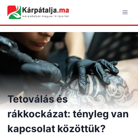
Skip
to
content
Tetoválás és
rákkockázat: tényleg van
kapcsolat közöttük?