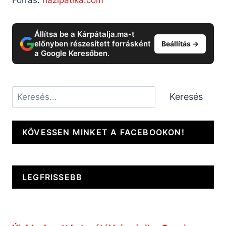
Forrás:
hazipatika.com
Állítsa be a Kárpátalja.ma-t
előnyben részesített forrásként
Beállítás →
a Google Keresőben.
Keresés
Keresés
KÖVESSEN MINKET A FACEBOOKON!
LEGFRISSEBB