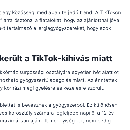
t egy közösségi médiában terjedő trend. A TikTokon
arra ösztönzi a fiatalokat, hogy az ajánlottnál jóval
 tartalmazó allergiagyógyszereket, hogy azok
került a TikTok-kihívás miatt
órház sürgősségi osztályára egyetlen hét alatt öt
e hozható gyógyszertúladagolás miatt. Az érintettek
gy kórházi megfigyelésre és kezelésre szorult.
ablettát is bevesznek a gyógyszerből. Ez különösen
ves korosztály számára legfeljebb napi 6, a 12 év
 a maximálisan ajánlott mennyiségnek, nem pedig