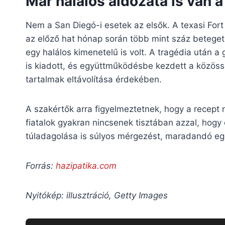
Már halálos áldozata is van 
Nem a San Diegó-i esetek az elsők. A texasi For
az előző hat hónap során több mint száz beteget 
egy halálos kimenetelű is volt. A tragédia után 
is kiadott, és együttműködésbe kezdett a közöss
tartalmak eltávolítása érdekében.
A szakértők arra figyelmeztetnek, hogy a recept
fiatalok gyakran nincsenek tisztában azzal, hogy 
túladagolása is súlyos mérgezést, maradandó eg
Forrás:
hazipatika.com
Nyitókép: illusztráció, Getty Images