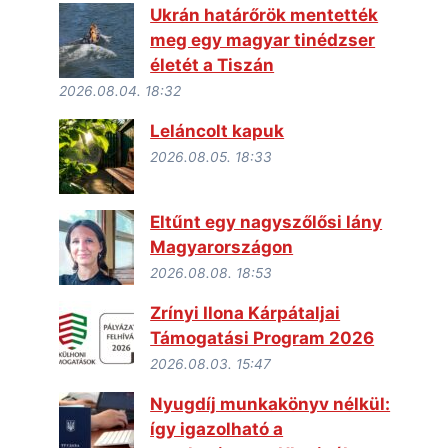
Ukrán határőrök mentették
meg egy magyar tinédzser
életét a Tiszán
2026.08.04. 18:32
Leláncolt kapuk
2026.08.05. 18:33
Eltűnt egy nagyszőlősi lány
Magyarországon
2026.08.08. 18:53
Zrínyi Ilona Kárpátaljai
Támogatási Program 2026
2026.08.03. 15:47
Nyugdíj munkakönyv nélkül:
így igazolható a