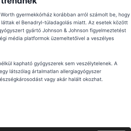
a trendnek
t Worth gyermekkórház korábban arról számolt be, hogy
láttak el Benadryl-túladagolás miatt. Az esetek között
a gyógyszert gyártó Johnson & Johnson figyelmeztetést
égi média platformok üzemeltetőivel a veszélyes
 nélkül kapható gyógyszerek sem veszélytelenek. A
egy látszólag ártalmatlan allergiagyógyszer
észségkárosodást vagy akár halált okozhat.