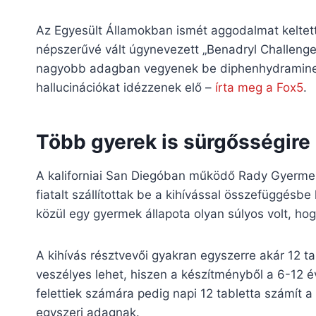
Az Egyesült Államokban ismét aggodalmat keltet
népszerűvé vált úgynevezett „Benadryl Challenge” 
nagyobb adagban vegyenek be diphenhydramine-t
hallucinációkat idézzenek elő –
írta meg a Fox5
.
Több gyerek is sürgősségire 
A kaliforniai San Diegóban működő Rady Gyermekk
fiatalt szállítottak be a kihívással összefüggésb
közül egy gyermek állapota olyan súlyos volt, ho
A kihívás résztvevői gyakran egyszerre akár 12 t
veszélyes lehet, hiszen a készítményből a 6-12 é
felettiek számára pedig napi 12 tabletta számít
egyszeri adagnak.