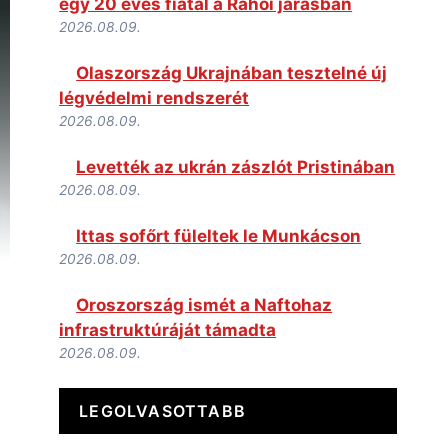
egy 20 éves fiatal a Rahói járásban
2026.08.09.
Olaszország Ukrajnában tesztelné új
légvédelmi rendszerét
2026.08.09.
Levették az ukrán zászlót Pristinában
2026.08.09.
Ittas sofőrt füleltek le Munkácson
2026.08.09.
Oroszország ismét a Naftohaz
infrastruktúráját támadta
2026.08.09.
LEGOLVASOTTABB