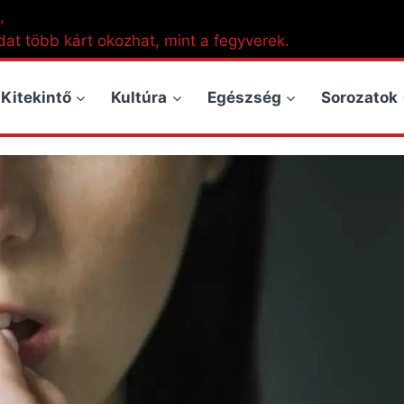
,
dat több kárt okozhat, mint a fegyverek.
Kitekintő
Kultúra
Egészség
Sorozatok