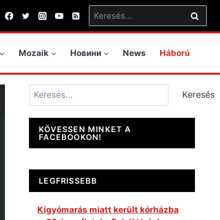
Keresés:
Mozaik
Новини
News
Háború
Keresés
Keresés
KÖVESSEN MINKET A
FACEBOOKON!
LEGFRISSEBB
Kígyómarás miatt került kórházba