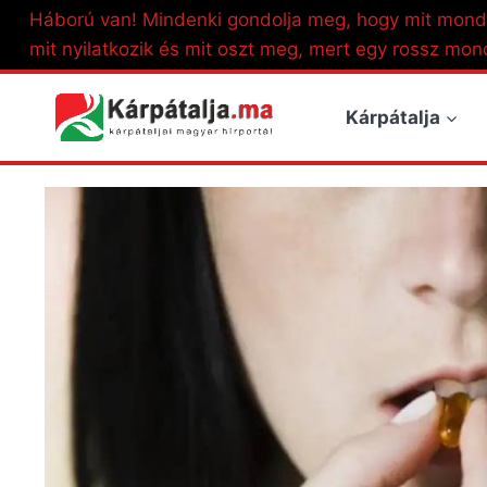
Skip
Háború van! Mindenki gondolja meg, hogy mit mond
to
mit nyilatkozik és mit oszt meg, mert egy rossz mon
content
Kárpátalja